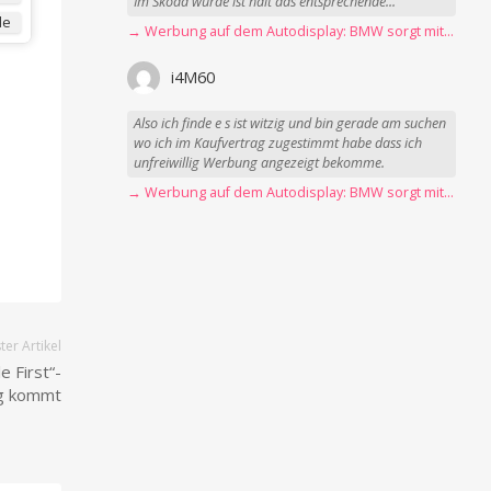
Im Skoda wurde ist halt das entsprechende...
de
→ Werbung auf dem Autodisplay: BMW sorgt mit Spider-Man-Werbung für scharfe Kritik
i4M60
Also ich finde e s ist witzig und bin gerade am suchen
wo ich im Kaufvertrag zugestimmt habe dass ich
unfreiwillig Werbung angezeigt bekomme.
→ Werbung auf dem Autodisplay: BMW sorgt mit Spider-Man-Werbung für scharfe Kritik
er Artikel
 First“-
ng kommt