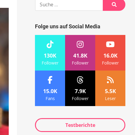
Suche
nach:
Suche
Folge uns auf Social Media
130K
41.8K
16.0K
Follower
Follower
Follower
15.0K
7.9K
5.5K
Fans
Follower
Leser
Testberichte