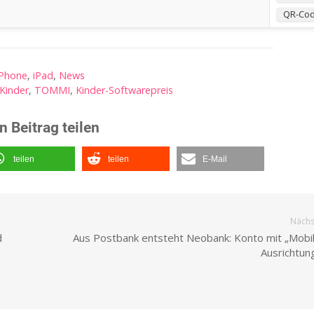
QR-Co
iPhone
,
iPad
,
News
Kinder
,
TOMMI
,
Kinder-Softwarepreis
n Beitrag teilen
teilen
teilen
E-Mail
Nächst
d
Aus Postbank entsteht Neobank: Konto mit „Mobile
Ausrichtu