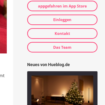
appgefahren im App Store
Einloggen
Kontakt
Das Team
Neues von Hueblog.de
amt