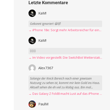
Letzte Kommentare
KaM!
Gekonnt ignoriert 😬🤣
→ iPhone 18e: Sorgt mehr Arbeitsreicher für eine Preiserhöhung?
KaM!
👍🏻🤣
→ Im Video vorgestellt: Die SwitchBot Wetterstation mit E-Ink-Display
Alex7367
Solange der Knick Bereich nach einer gewissen
Nutzung zu sehen ist, kommt mir kein Gold ins Haus.
Aktuell sehen die eh viel zu klobig aus. Bin mal...
→ Das Galaxy Z Fold8 macht Lust auf das iPhone Ultra
PaulM