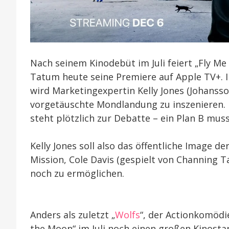
Nach seinem Kinodebüt im Juli feiert „Fly M
Tatum heute seine Premiere auf Apple TV+. 
wird Marketingexpertin Kelly Jones (Johanss
vorgetäuschte Mondlandung zu inszenieren. D
steht plötzlich zur Debatte – ein Plan B muss
Kelly Jones soll also das öffentliche Image 
Mission, Cole Davis (gespielt von Channing 
noch zu ermöglichen.
Anders als zuletzt „
Wolfs
“, der Actionkomödie
the Moon“ im Juli noch einen großen Kinostart