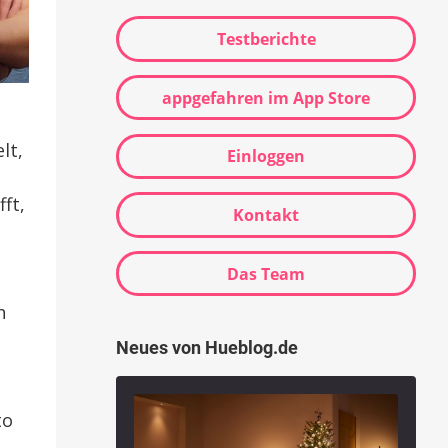
Testberichte
appgefahren im App Store
lt,
Einloggen
ft,
Kontakt
Das Team
h
Neues von Hueblog.de
to