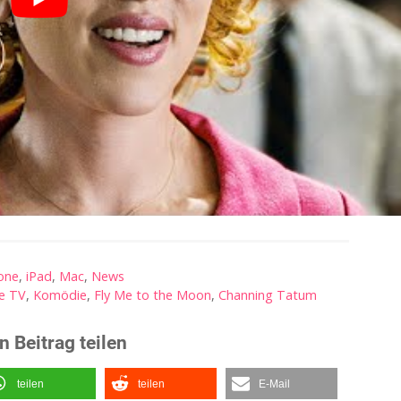
one
,
iPad
,
Mac
,
News
e TV
,
Komödie
,
Fly Me to the Moon
,
Channing Tatum
n Beitrag teilen
teilen
teilen
E-Mail