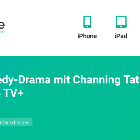
iPhone
iPad
edy-Drama mit Channing Tat
e TV+
zu
tar schreiben
Fly
Me