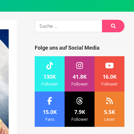
Suche
nach:
Suche
Folge uns auf Social Media
130K
41.8K
16.0K
Follower
Follower
Follower
15.0K
7.9K
5.5K
Fans
Follower
Leser