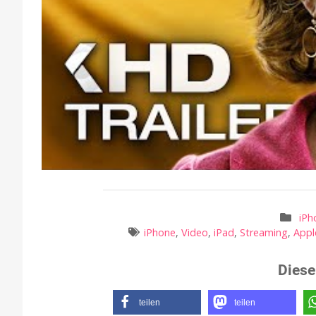
iPh
iPhone
,
Video
,
iPad
,
Streaming
,
Appl
Diese
teilen
teilen