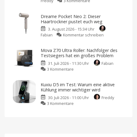
zu
Freddy
3 Kommentare
USB-
70mai
C-
4K
Kabel
Dreame Pocket Neo 2: Dieser
A810
angeschaut
Haartrockner pustet euch weg
Lite
Mit
10.000
3. August 2026 - 15:34 Uhr
Dashcam
mAh
von
zu
Fabian
Kommentar schreiben
im
Lisen
Dreame
Test:
Pocket
4K-
Mova Z70 Ultra Roller: Nachfolger des
Neo
Dashcam
Testsiegers hat ein großes Problem
2:
mit
31. Juli 2026 - 11:30 Uhr
Fabian
Dieser
1080p
zu
3 Kommentare
Haartrockner
Rückkamera
Mova
pustet
ist
Z70
euch
Preis-
Kuxiu D5 im Test: Warum eine aktive
Ultra
weg
Leistungs-
Kühlung immer wichtiger wird
Roller:
Aber
Sieger
was
30. Juli 2026 - 11:00 Uhr
Freddy
Nachfolger
ist
Ich
eigentlich
habe
zu
3 Kommentare
des
neu?
sie
ausprobiert
Kuxiu
Testsiegers
D5
hat
im
ein
Test:
großes
Warum
Problem