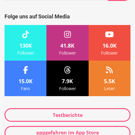
Suche
Folge uns auf Social Media
130K
41.8K
16.0K
Follower
Follower
Follower
15.0K
7.9K
5.5K
Fans
Follower
Leser
Testberichte
appgefahren im App Store