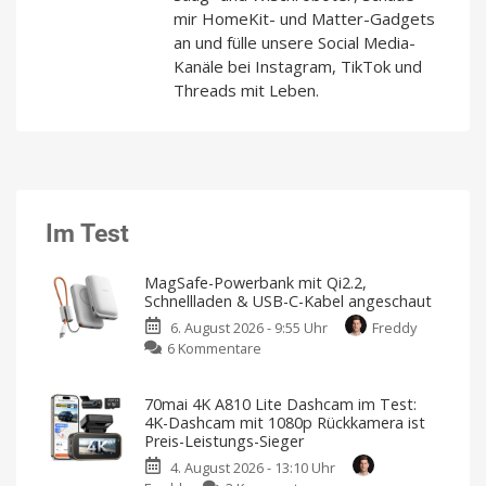
mir HomeKit- und Matter-Gadgets
an und fülle unsere Social Media-
Kanäle bei Instagram, TikTok und
Threads mit Leben.
Im Test
MagSafe-Powerbank mit Qi2.2,
Schnellladen & USB-C-Kabel angeschaut
6. August 2026 - 9:55 Uhr
Freddy
zu
6 Kommentare
MagSafe-
Powerbank
70mai 4K A810 Lite Dashcam im Test:
mit
4K-Dashcam mit 1080p Rückkamera ist
Qi2.2,
Preis-Leistungs-Sieger
Schnellladen
4. August 2026 - 13:10 Uhr
&