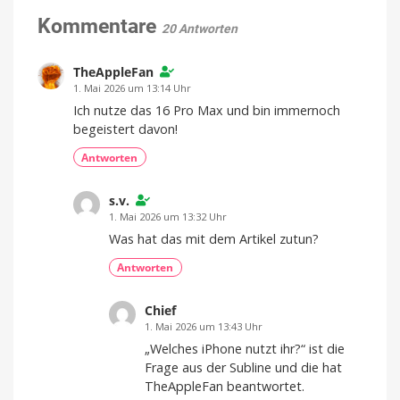
eine
Das
sind
aktive
Kommentare
die
20 Antworten
Stärken
Kühlung
und
Schwächen
immer
wichtiger
TheAppleFan
wird
1. Mai 2026 um 13:14 Uhr
Lädt
Ich nutze das 16 Pro Max und bin immernoch
drei
Geräte
begeistert davon!
gleichzeitig
auf
Antworten
s.v.
1. Mai 2026 um 13:32 Uhr
Was hat das mit dem Artikel zutun?
Antworten
Chief
1. Mai 2026 um 13:43 Uhr
„Welches iPhone nutzt ihr?“ ist die
Frage aus der Subline und die hat
TheAppleFan beantwortet.