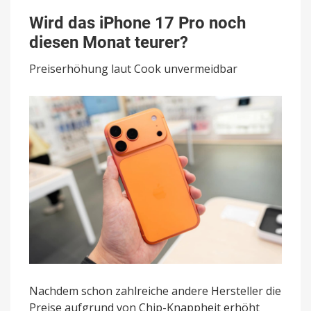
Wird
das
Wird das iPhone 17 Pro noch
iPhone
diesen Monat teurer?
17
Pro
Preiserhöhung laut Cook unvermeidbar
noch
diesen
Monat
teurer?
Nachdem schon zahlreiche andere Hersteller die
Preise aufgrund von Chip-Knappheit erhöht