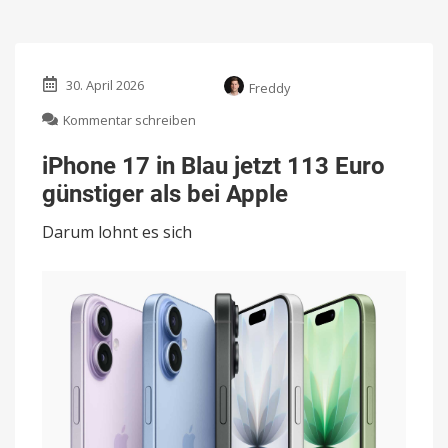
30. April 2026
Freddy
zu
Kommentar schreiben
iPhone
17
iPhone 17 in Blau jetzt 113 Euro
in
günstiger als bei Apple
Blau
jetzt
Darum lohnt es sich
113
Euro
günstiger
als
bei
Apple