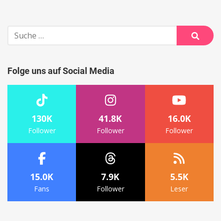
Beitrags-
Navigation
Suche
nach:
Suche
Folge uns auf Social Media
130K
41.8K
16.0K
Follower
Follower
Follower
15.0K
7.9K
5.5K
Fans
Follower
Leser