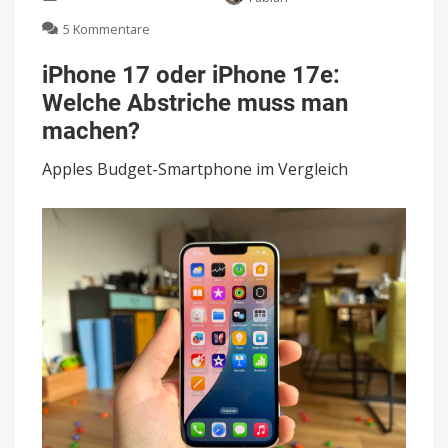
zu
5 Kommentare
iPhone
17
iPhone 17 oder iPhone 17e:
oder
Welche Abstriche muss man
iPhone
17e:
machen?
Welche
Abstriche
Apples Budget-Smartphone im Vergleich
muss
man
machen?