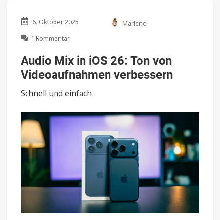
6. Oktober 2025
Marlene
zu
1 Kommentar
Audio
Mix
Audio Mix in iOS 26: Ton von
in
Videoaufnahmen verbessern
iOS
26:
Schnell und einfach
Ton
von
Videoaufnahmen
verbessern