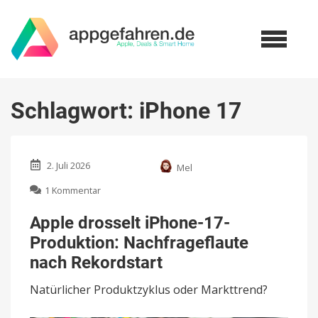
Schlagwort:
iPhone 17
2. Juli 2026
Mel
zu
1 Kommentar
Apple
drosselt
Apple drosselt iPhone-17-
iPhone-
Produktion: Nachfrageflaute
17-
Produktion:
nach Rekordstart
Nachfrageflaute
nach
Natürlicher Produktzyklus oder Markttrend?
Rekordstart