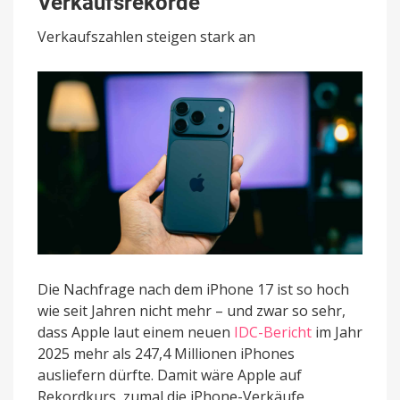
Verkaufsrekorde
Apples
Verkaufsrekorde
Verkaufszahlen steigen stark an
Die Nachfrage nach dem iPhone 17 ist so hoch
wie seit Jahren nicht mehr – und zwar so sehr,
dass Apple laut einem neuen
IDC-Bericht
im Jahr
2025 mehr als 247,4 Millionen iPhones
ausliefern dürfte. Damit wäre Apple auf
Rekordkurs, zumal die iPhone-Verkäufe