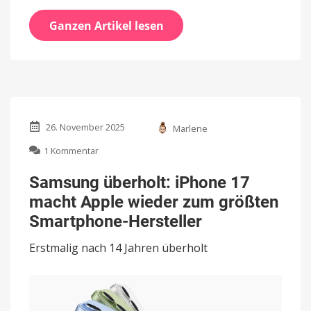
Ganzen Artikel lesen
26. November 2025
Marlene
zu
1 Kommentar
Samsung
überholt:
Samsung überholt: iPhone 17
iPhone
macht Apple wieder zum größten
17
macht
Smartphone-Hersteller
Apple
wieder
Erstmalig nach 14 Jahren überholt
zum
größten
Smartphone-
Hersteller