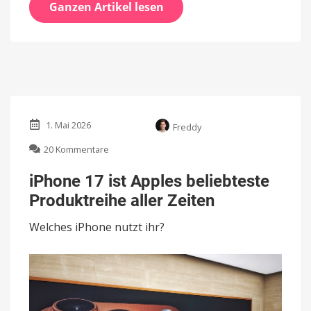
Ganzen Artikel lesen
1. Mai 2026
Freddy
zu
20 Kommentare
iPhone
17
iPhone 17 ist Apples beliebteste
ist
Produktreihe aller Zeiten
Apples
beliebteste
Welches iPhone nutzt ihr?
Produktreihe
aller
Zeiten