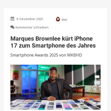
9. Dezember 2025
Mel
zu
Kommentar schreiben
Marques
Brownlee
Marques Brownlee kürt iPhone
kürt
17 zum Smartphone des Jahres
iPhone
17
Smartphone Awards 2025 von MKBHD
zum
Smartphone
des
Jahres