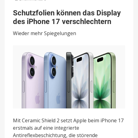
Schutzfolien
können
Schutzfolien können das Display
das
des iPhone 17 verschlechtern
Display
des
Wieder mehr Spiegelungen
iPhone
17
verschlechtern
Mit Ceramic Shield 2 setzt Apple beim iPhone 17
erstmals auf eine integrierte
Antireflexbeschichtung, die störende