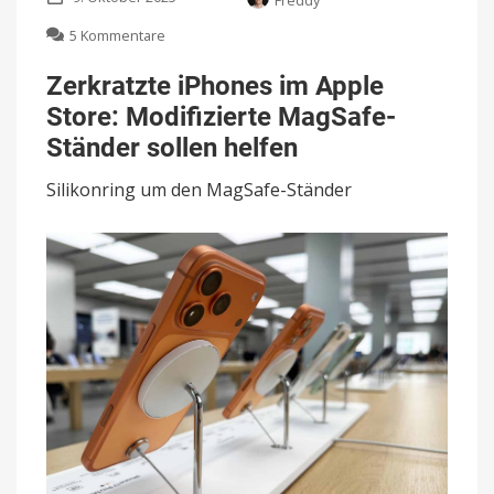
Freddy
zu
5 Kommentare
Zerkratzte
iPhones
Zerkratzte iPhones im Apple
im
Store: Modifizierte MagSafe-
Apple
Store:
Ständer sollen helfen
Modifizierte
MagSafe-
Silikonring um den MagSafe-Ständer
Ständer
sollen
helfen