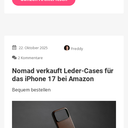
22. Oktober 2025
Freddy
zu
2 Kommentare
Nomad
verkauft
Nomad verkauft Leder-Cases für
Leder-
das iPhone 17 bei Amazon
Cases
für
Bequem bestellen
das
iPhone
17
bei
Amazon