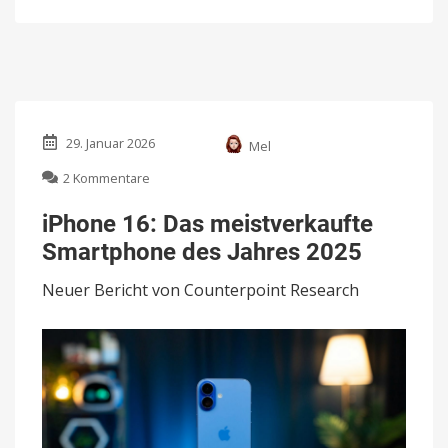
29. Januar 2026
Mel
zu
2 Kommentare
iPhone
16:
iPhone 16: Das meistverkaufte
Das
Smartphone des Jahres 2025
meistverkaufte
Smartphone
Neuer Bericht von Counterpoint Research
des
Jahres
2025