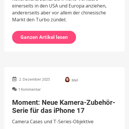
einerseits in den USA und Europa anziehen,
andererseits aber vor allem der chinesische
Markt den Turbo zündet.
Ganzen Artikel lesen
2. Dezember 2025
Mel
zu
1 Kommentar
Moment:
Neue
Moment: Neue Kamera-Zubehör-
Kamera-
Serie für das iPhone 17
Zubehör-
Serie
Camera Cases und T-Series-Objektive
für
das