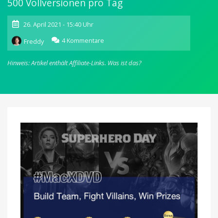
500 Vollversionen pro Tag
26. April 2021 - 15:40 Uhr
zu
4 Kommentare
Freddy
MacX
DVD
Hinweis: Artikel enthält Affiliate-Links.
Was ist das?
Ripper
Pro:
Jetzt
Gratis-
Lizenz
sichern
&
4K
Fernseher
gewinnen