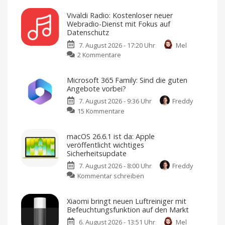
Pageturner
Vivaldi Radio: Kostenloser neuer
fürs
Webradio-Dienst mit Fokus auf
Wochenende:
Datenschutz
„Die
7. August 2026 - 17:20 Uhr
Mel
kleine
zu
2 Kommentare
Bucht
Vivaldi
in
Radio:
Kroatien“
Microsoft 365 Family: Sind die guten
Kostenloser
für
Angebote vorbei?
neuer
nur
7. August 2026 - 9:36 Uhr
Freddy
Webradio-
1,99
zu
15 Kommentare
Dienst
Euro
Microsoft
mit
Jedes
Wochenende
365
Fokus
ein
macOS 26.6.1 ist da: Apple
digitales
Family:
auf
Buch
veröffentlicht wichtiges
zum
Sind
Datenschutz
Sicherheitsupdate
Sparpreis
die
Keine
Werbung,
7. August 2026 - 8:00 Uhr
Freddy
guten
keine
Pop-
zu
Kommentar schreiben
Angebote
Ups,
kein
macOS
vorbei?
Tracking
26.6.1
Große
Xiaomi bringt neuen Luftreiniger mit
Rabatte
ist
gibt
Befeuchtungsfunktion auf den Markt
es
da:
nicht
mehr
6. August 2026 - 13:51 Uhr
Mel
Apple