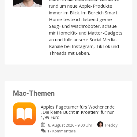
rund um neue Apple-Produkte
immer im Blick. Im Bereich Smart
Home teste ich liebend gerne
Saug- und Wischroboter, schaue
mir HomeKit- und Matter-Gadgets
an und fülle unsere Social Media-
Kanäle bei Instagram, TikTok und
Threads mit Leben.
Mac-Themen
Apples Pageturner fürs Wochenende:
„Die kleine Bucht in Kroatien“ für nur
1,99 Euro
8. August 2026 - 9:00 Uhr
Freddy
zu
17 Kommentare
Apples