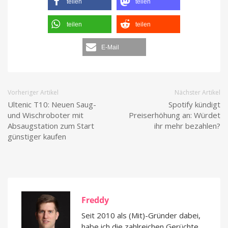
teilen
teilen
teilen
teilen
E-Mail
Vorheriger Artikel
Nächster Artikel
Ultenic T10: Neuen Saug-
Spotify kündigt
und Wischroboter mit
Preiserhöhung an: Würdet
Absaugstation zum Start
ihr mehr bezahlen?
günstiger kaufen
Freddy
Seit 2010 als (Mit)-Gründer dabei,
habe ich die zahlreichen Gerüchte