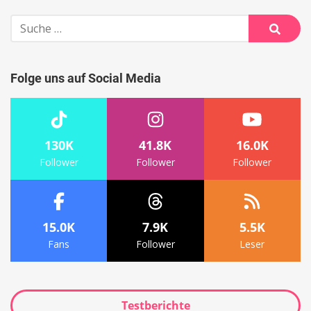
Suche
nach:
Suche
Folge uns auf Social Media
130K
41.8K
16.0K
Follower
Follower
Follower
15.0K
7.9K
5.5K
Fans
Follower
Leser
Testberichte