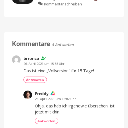
zu
Kommentar schreiben
veröffentlicht
Xiaomi
wichtiges
bringt
Sicherheitsupdate
neuen
Jetzt
laden
Luftreiniger
und
installieren
mit
Befeuchtungsfunktion
auf
Kommentare
4 Antworten
den
Markt
Preis
brronco
und
Verfügbarkeit
26. April 2021 um 15:58 Uhr
noch
offen
Das ist eine „Vollversion“ für 15 Tage!
Antworten
Freddy
26. April 2021 um 16:02 Uhr
Ohja, das hab ich irgendwie übersehen. Ist
jetzt mit drin.
Antworten