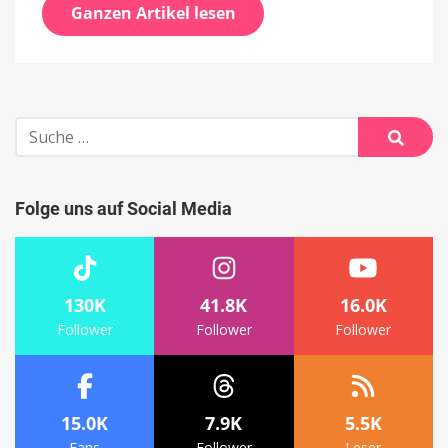
Ganzen Artikel lesen
Suche
nach:
Suche
Folge uns auf Social Media
130K
41.8K
16.0K
Follower
Follower
Follower
15.0K
7.9K
5.5K
Fans
Follower
Leser