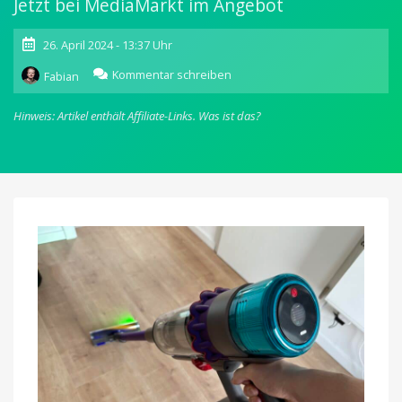
Jetzt bei MediaMarkt im Angebot
26. April 2024 - 13:37 Uhr
zu
Kommentar schreiben
Fabian
Dyson
Gen5detect:
Hinweis: Artikel enthält Affiliate-Links.
Was ist das?
Neuester
Akku-
Sauger
mit
280
Euro
Rabatt