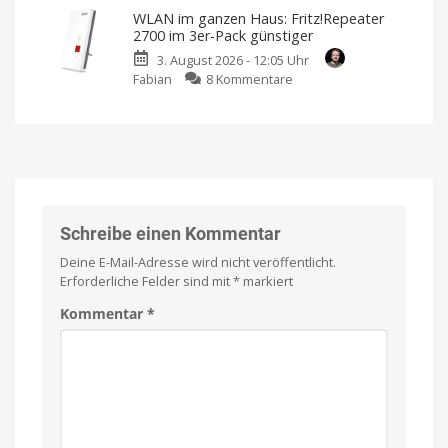
S70
PDF
Kostet
WLAN im ganzen Haus: Fritz!Repeater
sonst
Roller:
Squeezer
39,99
2700 im 3er-Pack günstiger
Euro
Wischwalzen-
als
3. August 2026 - 12:05 Uhr
Technik
Empfehlung
zu
Fabian
8 Kommentare
für
Neue
Aktion
WLAN
unter
bei
BundleHunt
im
450
ganzen
Euro
Haus:
Endlich
ein
Fritz!Repeater
ordentlicher
Preis
2700
im
3er-
Schreibe einen Kommentar
Pack
Deine E-Mail-Adresse wird nicht veröffentlicht.
günstiger
Erforderliche Felder sind mit
*
markiert
Kompatibel
mit
eurer
Kommentar
*
Fritz!Box