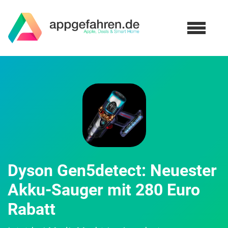
Dyson Gen5detect: Neuester
Akku-Sauger mit 280 Euro
Rabatt