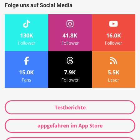
Folge uns auf Social Media
130K
41.8K
16.0K
Follower
Follower
Follower
15.0K
7.9K
5.5K
Fans
Follower
Leser
Testberichte
appgefahren im App Store