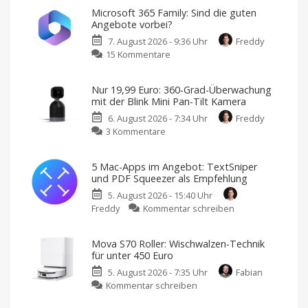
Microsoft 365 Family: Sind die guten
Angebote vorbei?
7. August 2026 - 9:36 Uhr
Freddy
zu
15 Kommentare
Microsoft
365
Nur 19,99 Euro: 360-Grad-Überwachung
Family:
mit der Blink Mini Pan-Tilt Kamera
Sind
6. August 2026 - 7:34 Uhr
Freddy
die
zu
3 Kommentare
guten
Nur
Angebote
19,99
vorbei?
5 Mac-Apps im Angebot: TextSniper
Euro:
Große
und PDF Squeezer als Empfehlung
Rabatte
360-
gibt
es
5. August 2026 - 15:40 Uhr
Grad-
nicht
mehr
zu
Freddy
Kommentar schreiben
Überwachung
5
mit
Mac-
der
Mova S70 Roller: Wischwalzen-Technik
Apps
Blink
für unter 450 Euro
im
Mini
5. August 2026 - 7:35 Uhr
Fabian
Angebot:
Pan-
zu
Kommentar schreiben
TextSniper
Tilt
Mova
und
Kamera