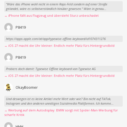
"Wäre das iPhone wohl nicht in einem Raps-Feld sondern auf einer Straße
gelandet, wäre es selbstverständlich hinüber gewesen." Wäre in genau...
→ iPhone fällt aus Flugzeug und übersteht Sturz unbeschadet
P8419
https://apps.apple.com/at/app/typewise-offline-keyboard/id1074311276
→ iOS 27 macht die Uhr kleiner: Endlich mehr Platz fürs Hintergrundbild
P8419
Probiers doch damit: Typewise Offline keyboard von Typewise AG
→ iOS 27 macht die Uhr kleiner: Endlich mehr Platz fürs Hintergrundbild
OkayBoomer
Und deswegen ist es keine Artikel mehr Wert oder wie? Bin nicht auf TikTok,
Instagram und den anderen unnötigen Sozialmedia Plattformen. Ich komme...
→ Werbung auf dem Autodisplay: BMW sorgt mit Spider-Man-Werbung für
scharfe Kritik
HHH