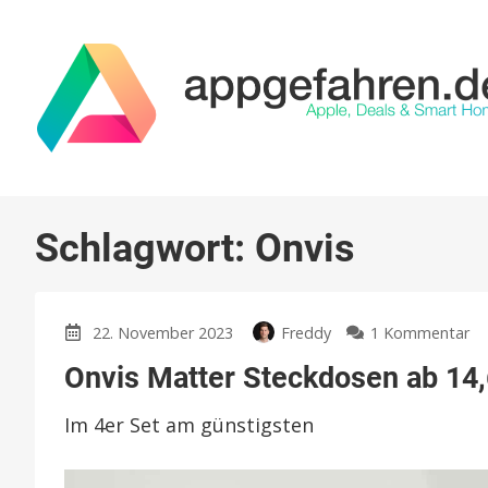
Schlagwort:
Onvis
zu
22. November 2023
Freddy
1 Kommentar
On
Onvis Matter Steckdosen ab 14,
Ma
St
Im 4er Set am günstigsten
a
14
Eu