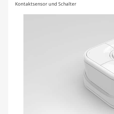
Kontaktsensor und Schalter
n
Ho
Zu
mi
Th