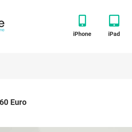
iPhone
iPad
vis
60 Euro
tter
eckdosen
b
,60
ro