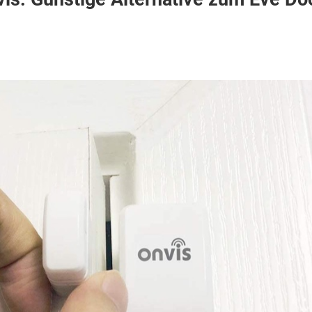
is:
stige
rnative
m
r
ndow