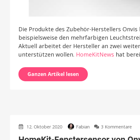
Die Produkte des Zubehör-Herstellers Onvis 
beispielsweise den mehrfarbigen Leuchtstre
Aktuell arbeitet der Hersteller an zwei wei
unterstützen wollen.
HomeKitNews
hat bere
Ganzen Artikel lesen
zu
12. Oktober 2020
Fabian
3 Kommentare
Hom
HomeKit-Fenstersensor von Onv
Fen