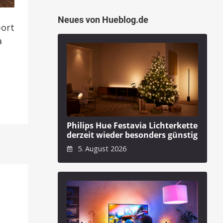
Neues von Hueblog.de
port
a
Philips Hue Festavia Lichterkette
derzeit wieder besonders günstig
5. August 2026