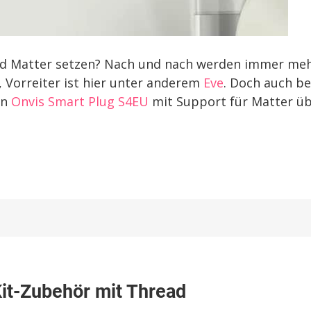
rd Matter setzen? Nach und nach werden immer me
 Vorreiter ist hier unter anderem
Eve
. Doch auch be
en
Onvis Smart Plug S4EU
mit Support für Matter ü
vis
it-Zubehör mit Thread
beitet