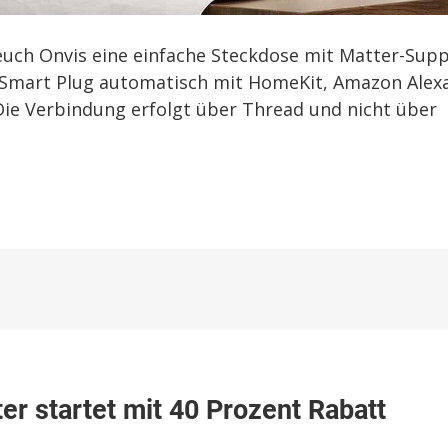
 euch Onvis eine einfache Steckdose mit Matter-Sup
r Smart Plug automatisch mit HomeKit, Amazon Alex
 Die Verbindung erfolgt über Thread und nicht über
r startet mit 40 Prozent Rabatt
enstecker