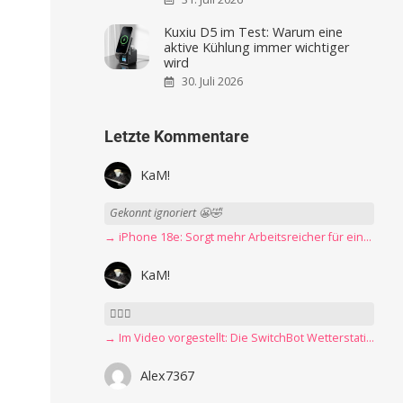
Kuxiu D5 im Test: Warum eine
aktive Kühlung immer wichtiger
wird
30. Juli 2026
Letzte Kommentare
KaM!
Gekonnt ignoriert 😬🤣
→ iPhone 18e: Sorgt mehr Arbeitsreicher für eine Preiserhöhung?
KaM!
👍🏻🤣
→ Im Video vorgestellt: Die SwitchBot Wetterstation mit E-Ink-Display
Alex7367