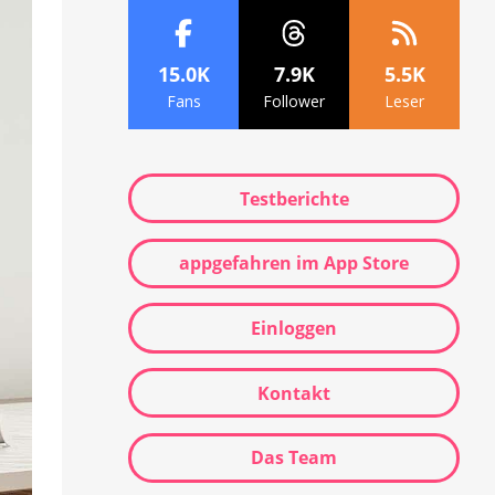
15.0K
7.9K
5.5K
Fans
Follower
Leser
Testberichte
appgefahren im App Store
Einloggen
Kontakt
Das Team