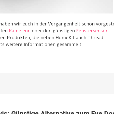
haben wir euch in der Vergangenheit schon vorgeste
ifen
Kameleon
oder den günstigen
Fenstersensor
.
teren Produkten, die neben HomeKit auch Thread
its weitere Informationen gesammelt.
eKit-
is: Günstige Alternative zum Eve Do
stersensor