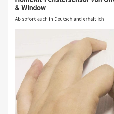
von
& Window
Onv
Gün
Ab sofort auch in Deutschland erhältlich
Alte
zu
Eve
Doo
&
Wi