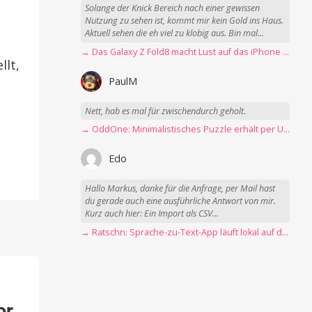
Solange der Knick Bereich nach einer gewissen
Nutzung zu sehen ist, kommt mir kein Gold ins Haus.
Aktuell sehen die eh viel zu klobig aus. Bin mal...
→ Das Galaxy Z Fold8 macht Lust auf das iPhone Ultra
llt,
PaulM
Nett, hab es mal für zwischendurch geholt.
→ OddOne: Minimalistisches Puzzle erhält per Update 150 neue Level
Edo
Hallo Markus, danke für die Anfrage, per Mail hast
du gerade auch eine ausführliche Antwort von mir.
Kurz auch hier: Ein Import als CSV...
→ Ratschn: Sprache-zu-Text-App läuft lokal auf dem Mac
or