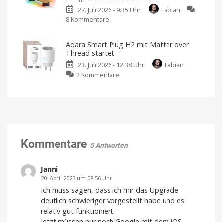
Fußbodenheizungen
27. Juli 2026 - 9:35 Uhr
Fabian
startet
8 Kommentare
zu
in
Nanoleaf
Deutschland
stellt
Ausgestattet
mit
Aqara Smart Plug H2 mit Matter over
Monitor-
Matter
Thread startet
over
Ständer
Thread
23. Juli 2026 - 12:38 Uhr
Fabian
mit
zu
2 Kommentare
integrierter
Aqara
LED-
Smart
Technik
Plug
vor
H2
Jetzt
für
mit
199,99
Euro
Matter
vorbestellen
over
Kommentare
5 Antworten
Thread
startet
Für
Janni
32,99
Euro
20. April 2023 um 08:56 Uhr
Ich muss sagen, dass ich mir das Upgrade
deutlich schwieriger vorgestellt habe und es
relativ gut funktioniert.
Jetzt müssen nur noch Google mit dem iOS-