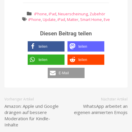
iPhone
,
iPad
,
Neuerscheinung
,
Zubehör
iPhone
,
Update
,
iPad
,
Matter
,
Smart Home
,
Eve
Diesen Beitrag teilen
teilen
teilen
teilen
teilen
E-Mail
Vorheriger Artikel
Nächster Artikel
Amazon: Apple und Google
WhatsApp arbeitet an
drängen auf bessere
eigenen animierten Emojis
Moderation für Kindle-
Inhalte