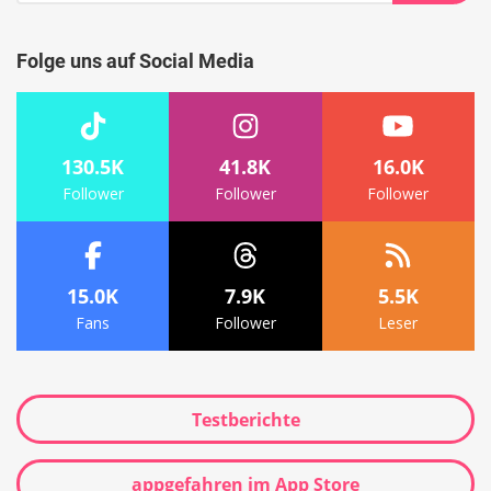
Suche
Folge uns auf Social Media
130.5K
41.8K
16.0K
Follower
Follower
Follower
15.0K
7.9K
5.5K
Fans
Follower
Leser
Testberichte
appgefahren im App Store