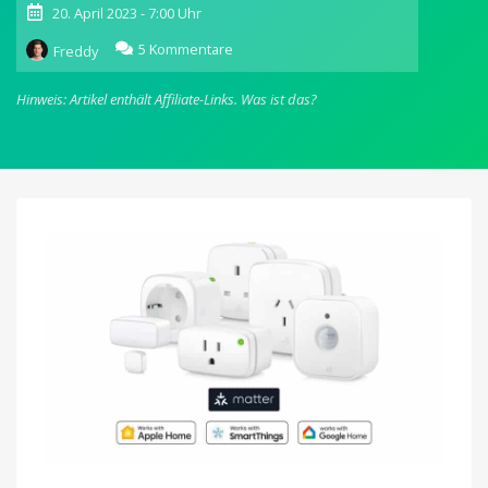
20. April 2023 - 7:00 Uhr
zu
5 Kommentare
Freddy
Eve-
App
Hinweis: Artikel enthält Affiliate-Links.
Was ist das?
unterstützt
jetzt
vollumfänglich
Matter