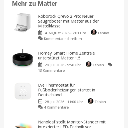
Mehr zu Matter
Roborock Qrevo 2 Pro: Neuer
Saugroboter mit Matter aus der
Mittelklasse
4. August 2026 - 7:01 Uhr
Fabian
zu
Kommentar schreiben
Roborock
Qrevo
Homey: Smart Home Zentrale
2
unterstützt Matter 1.5
Pro:
29. Juli 2026 - 9:56 Uhr
Fabian
Neuer
13 Kommentare
zu
Saugroboter
Homey:
mit
Smart
Matter
Eve Thermostat für
Home
aus
Fußbodenheizungen startet in
Zentrale
der
Deutschland
unterstützt
Mittelklasse
28. Juli 2026 - 11:00 Uhr
Fabian
Matter
Wischt
mit
zu
4 Kommentare
1.5
rotierenden
Pads
Eve
Moderner
als
Thermostat
Alexa,
Nanoleaf stellt Monitor-Ständer mit
Apple
für
oder
integrierter LED-Technik vor
Google