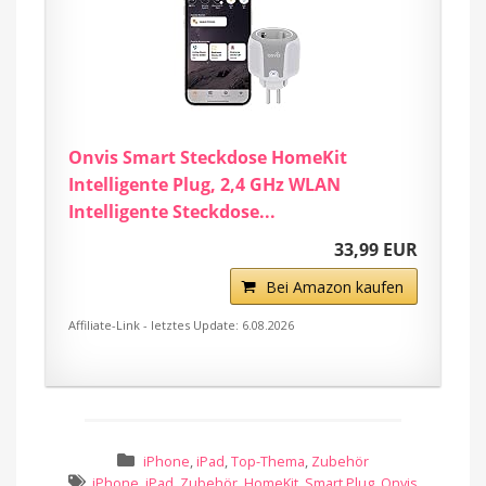
Onvis Smart Steckdose HomeKit
Intelligente Plug, 2,4 GHz WLAN
Intelligente Steckdose...
33,99 EUR
Bei Amazon kaufen
Affiliate-Link - letztes Update: 6.08.2026
iPhone
,
iPad
,
Top-Thema
,
Zubehör
iPhone
,
iPad
,
Zubehör
,
HomeKit
,
Smart Plug
,
Onvis