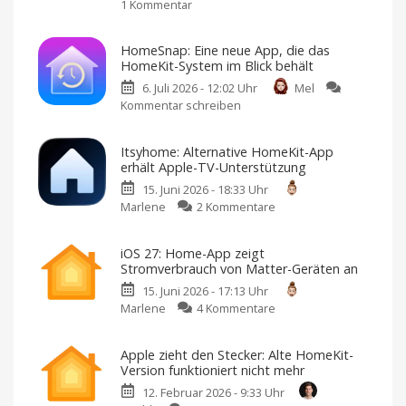
1 Kommentar
zu
iOS
27
HomeSnap: Eine neue App, die das
überrascht
HomeKit-System im Blick behält
mit
6. Juli 2026 - 12:02 Uhr
Mel
neuer
Kommentar schreiben
zu
Abo-
HomeSnap:
Hürde
Eine
für
Itsyhome: Alternative HomeKit-App
neue
Apple
erhält Apple-TV-Unterstützung
App,
Home
15. Juni 2026 - 18:33 Uhr
die
Neue
Funktionen
zu
Marlene
2 Kommentare
das
an
Abo
Itsyhome:
HomeKit-
geknüpft
Alternative
System
iOS 27: Home-App zeigt
HomeKit-
im
Stromverbrauch von Matter-Geräten an
App
Blick
15. Juni 2026 - 17:13 Uhr
erhält
behält
zu
Marlene
4 Kommentare
Apple-
Inklusive
Widgets
iOS
TV-
für
einen
27:
Unterstützung
schnellen
Apple zieht den Stecker: Alte HomeKit-
Überblick
Home-
Für
Version funktioniert nicht mehr
einmalig
App
14,99
Euro
12. Februar 2026 - 9:33 Uhr
zeigt
erhältlich