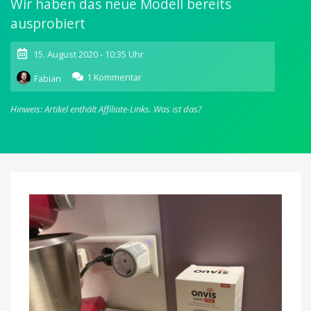
Wir haben das neue Modell bereits
ausprobiert
15. August 2020 - 10:35 Uhr
zu
1 Kommentar
Fabian
Zwei
HomeKit-
Hinweis: Artikel enthält Affiliate-Links.
Was ist das?
Steckdosen
von
Onvis
dank
Gutschein
für
33,99
Euro