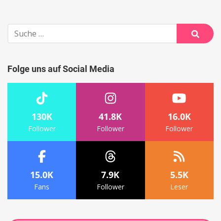
Suche
nach:
Suche
Folge uns auf Social Media
130K
41.8K
16.0K
Follower
Follower
Follower
15.0K
7.9K
5.5K
Fans
Follower
Leser