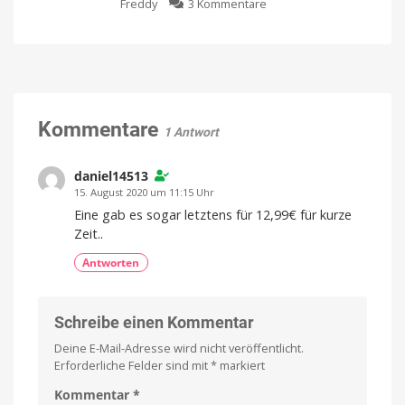
zu
Freddy
3 Kommentare
Stromverbrauch
Apple
von
zieht
Matter-
den
Geräten
Stecker:
an
Alte
Support
für
HomeKit-
Matter
1.3-
Version
Kommentare
Funktionalitäten
1 Antwort
funktioniert
nicht
mehr
daniel14513
Jetzt
15. August 2020 um 11:15 Uhr
das
Update
Eine gab es sogar letztens für 12,99€ für kurze
installieren
Zeit..
Antworten
Schreibe einen Kommentar
Deine E-Mail-Adresse wird nicht veröffentlicht.
Erforderliche Felder sind mit
*
markiert
Kommentar
*