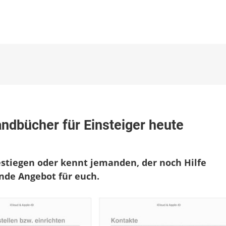
e,
andbücher für Einsteiger heute
:
gestiegen oder kennt jemanden, der noch Hilfe
bücher
nde Angebot für euch.
iger
ert
lich