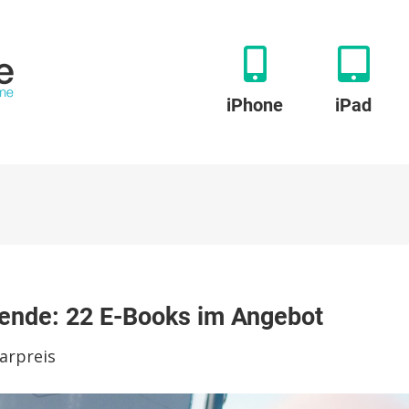
iPhone
iPad
u
pples
ende: 22 E-Books im Angebot
ageturner
ürs
arpreis
ochenende:
2
-