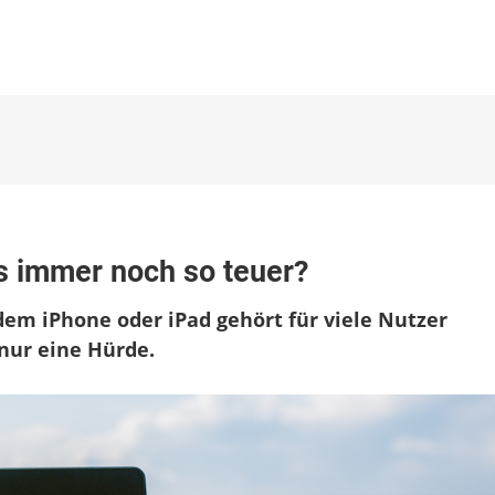
mmentar:
 immer noch so teuer?
arum
nd
em iPhone oder iPad gehört für viele Nutzer
ooks
mer
 nur eine Hürde.
ch
uer?