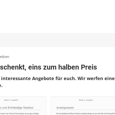
zu
eiben
iPhone
eschenkt, eins zum halben Preis
X
&
 interessante Angebote für euch. Wir werfen ein
iCloud:
Ein
e.
eBook
geschenkt,
eins
zum
halben