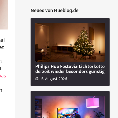
Neues von Hueblog.de
al
et
ro
Philips Hue Festavia Lichterkette
d
derzeit wieder besonders günstig
was
5. August 2026
n