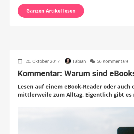
Ganzen Artikel lesen
zu
20. Oktober 2017
Fabian
56 Kommentare
Ko
Kommentar: Warum sind eBooks
W
si
Lesen auf einem eBook-Reader oder auch d
eB
im
mittlerweile zum Alltag. Eigentlich gibt es
no
so
te