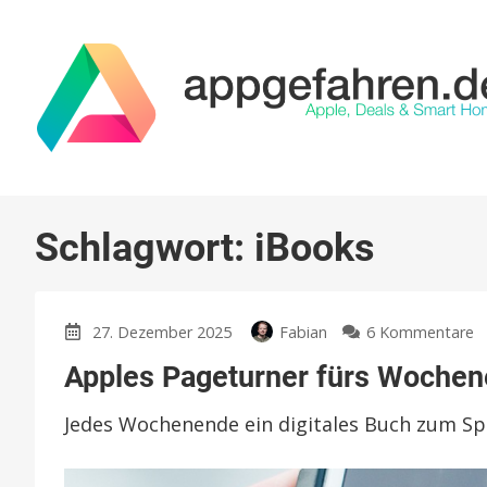
Schlagwort:
iBooks
z
27. Dezember 2025
Fabian
6 Kommentare
A
Apples Pageturner fürs Wochen
P
f
Jedes Wochenende ein digitales Buch zum Sp
W
2
E