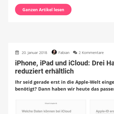
Ganzen Artikel lesen
zu
20. Januar 2018
Fabian
2 Kommentare
iPhon
iPhone, iPad und iCloud: Drei H
iPad
und
reduziert erhältlich
iCloud
Drei
Ihr seid gerade erst in die Apple-Welt ein
Hand
benötigt? Dann haben wir heute das passe
für
Einste
heute
reduzi
erhält