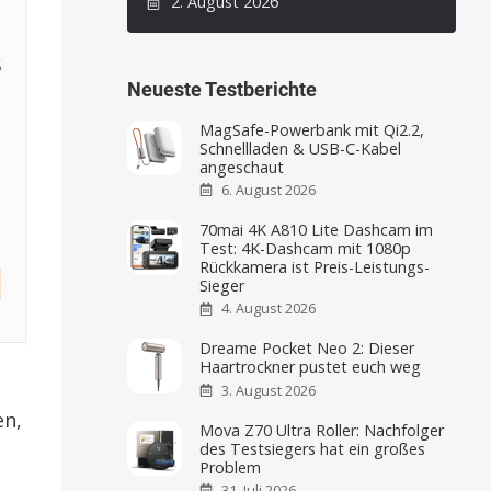
2. August 2026
Neueste Testberichte
MagSafe-Powerbank mit Qi2.2,
Schnellladen & USB-C-Kabel
angeschaut
6. August 2026
70mai 4K A810 Lite Dashcam im
Test: 4K-Dashcam mit 1080p
Rückkamera ist Preis-Leistungs-
Sieger
4. August 2026
Dreame Pocket Neo 2: Dieser
Haartrockner pustet euch weg
3. August 2026
en,
Mova Z70 Ultra Roller: Nachfolger
des Testsiegers hat ein großes
Problem
31. Juli 2026