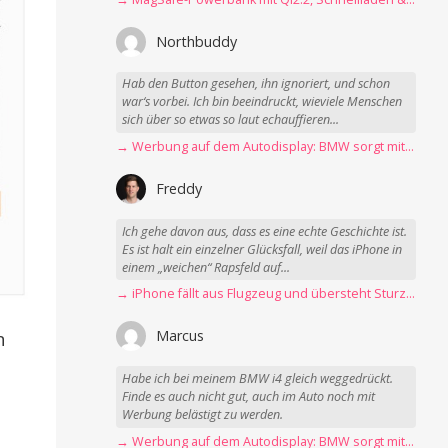
Northbuddy
Hab den Button gesehen, ihn ignoriert, und schon
war‘s vorbei. Ich bin beeindruckt, wieviele Menschen
sich über so etwas so laut echauffieren...
→ Werbung auf dem Autodisplay: BMW sorgt mit Spider-Man-Werbung für scharfe Kritik
Freddy
Ich gehe davon aus, dass es eine echte Geschichte ist.
Es ist halt ein einzelner Glücksfall, weil das iPhone in
einem „weichen“ Rapsfeld auf...
→ iPhone fällt aus Flugzeug und übersteht Sturz unbeschadet
Marcus
n
Habe ich bei meinem BMW i4 gleich weggedrückt.
Finde es auch nicht gut, auch im Auto noch mit
Werbung belästigt zu werden.
→ Werbung auf dem Autodisplay: BMW sorgt mit Spider-Man-Werbung für scharfe Kritik