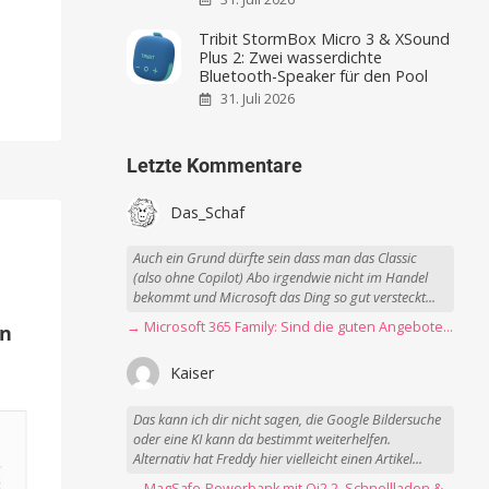
Tribit StormBox Micro 3 & XSound
Plus 2: Zwei wasserdichte
Bluetooth-Speaker für den Pool
31. Juli 2026
Letzte Kommentare
Das_Schaf
Auch ein Grund dürfte sein dass man das Classic
(also ohne Copilot) Abo irgendwie nicht im Handel
bekommt und Microsoft das Ding so gut versteckt...
→ Microsoft 365 Family: Sind die guten Angebote vorbei?
en
Kaiser
Das kann ich dir nicht sagen, die Google Bildersuche
oder eine KI kann da bestimmt weiterhelfen.
Alternativ hat Freddy hier vielleicht einen Artikel...
→ MagSafe-Powerbank mit Qi2.2, Schnellladen & USB-C-Kabel angeschaut