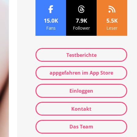
15.0K
7.9K
5.5K
Fans
Follower
Leser
Testberichte
appgefahren im App Store
Einloggen
Kontakt
Das Team