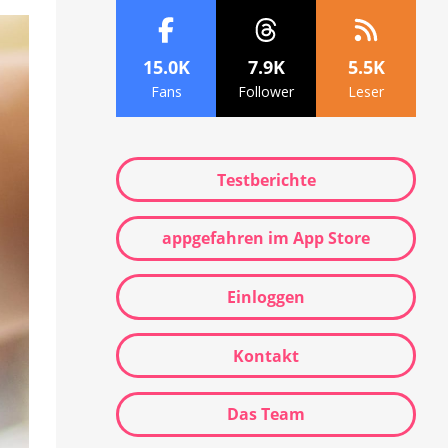
15.0K
7.9K
5.5K
Fans
Follower
Leser
Testberichte
appgefahren im App Store
Einloggen
Kontakt
Das Team