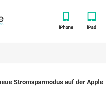
iPhone
iPad
zu
watchOS
 neue Stromsparmodus auf der Apple
9:
So
funktioniert
der
neue