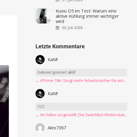
Kuxiu D5 im Test: Warum eine
aktive Kühlung immer wichtiger
wird
30. Juli 2026
Letzte Kommentare
KaM!
Gekonnt ignoriert 😬🤣
→ iPhone 18e: Sorgt mehr Arbeitsreicher für eine Preiserhöhung?
KaM!
👍🏻🤣
→ Im Video vorgestellt: Die SwitchBot Wetterstation mit E-Ink-Display
Alex7367