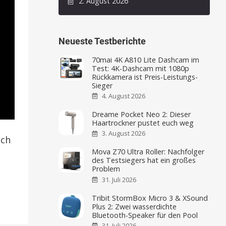
2. August 2026
Neueste Testberichte
70mai 4K A810 Lite Dashcam im
Test: 4K-Dashcam mit 1080p
Rückkamera ist Preis-Leistungs-
Sieger
4. August 2026
Dreame Pocket Neo 2: Dieser
Haartrockner pustet euch weg
3. August 2026
uch
Mova Z70 Ultra Roller: Nachfolger
des Testsiegers hat ein großes
Problem
31. Juli 2026
Tribit StormBox Micro 3 & XSound
Plus 2: Zwei wasserdichte
Bluetooth-Speaker für den Pool
31. Juli 2026