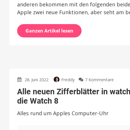
anderen bekommen mit den folgenden beiden 
Apple zwei neue Funktionen, aber seht am be
Ganzen Artikel lesen
zu
28. Juni 2022
Freddy
7 Kommentare
Alle
Alle neuen Zifferblätter in wa
neuen
Zifferblä
die Watch 8
in
watchO
Alles rund um Apples Computer-Uhr
9
im
Video