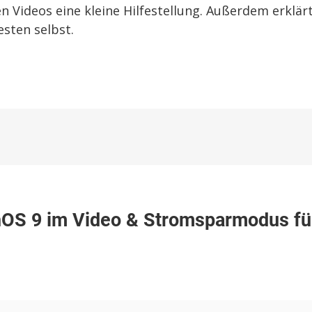
Videos eine kleine Hilfestellung. Außerdem erklär
sten selbst.
tchOS 9 im Video & Stromsparmodus fü
tter
S