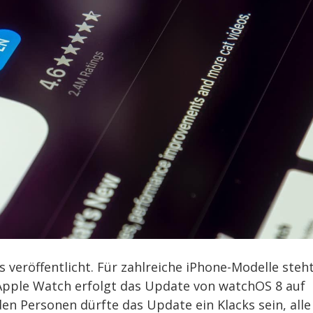
veröffentlicht. Für zahlreiche iPhone-Modelle steh
 Apple Watch erfolgt das Update von watchOS 8 auf
den Personen dürfte das Update ein Klacks sein, alle