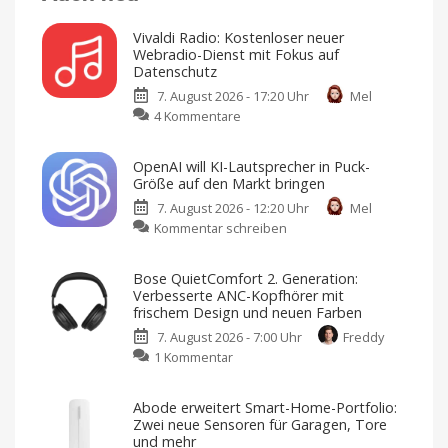
Vivaldi Radio: Kostenloser neuer
Webradio-Dienst mit Fokus auf
Datenschutz
7. August 2026 - 17:20 Uhr
Mel
zu
4 Kommentare
Vivaldi
Radio:
OpenAI will KI-Lautsprecher in Puck-
Kostenloser
Größe auf den Markt bringen
neuer
7. August 2026 - 12:20 Uhr
Mel
Webradio-
zu
Kommentar schreiben
Dienst
OpenAI
mit
will
Fokus
Bose QuietComfort 2. Generation:
KI-
auf
Verbesserte ANC-Kopfhörer mit
Lautsprecher
Datenschutz
frischem Design und neuen Farben
in
Keine
Werbung,
7. August 2026 - 7:00 Uhr
Freddy
Puck-
keine
Pop-
zu
1 Kommentar
Größe
Ups,
kein
Bose
auf
Tracking
QuietComfort
den
Abode erweitert Smart-Home-Portfolio:
2.
Markt
Zwei neue Sensoren für Garagen, Tore
Generation:
bringen
und mehr