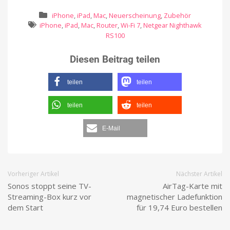
iPhone
,
iPad
,
Mac
,
Neuerscheinung
,
Zubehör
iPhone
,
iPad
,
Mac
,
Router
,
Wi-Fi 7
,
Netgear Nighthawk
RS100
Diesen Beitrag teilen
teilen
teilen
teilen
teilen
E-Mail
Vorheriger Artikel
Nächster Artikel
Sonos stoppt seine TV-
AirTag-Karte mit
Streaming-Box kurz vor
magnetischer Ladefunktion
dem Start
für 19,74 Euro bestellen