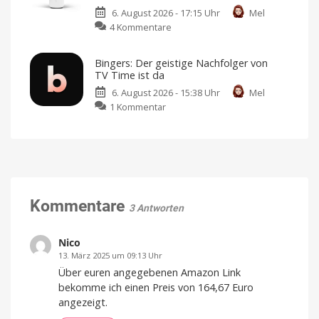
Verbesserte
Design
von
6. August 2026 - 17:15 Uhr
Mel
ANC-
Jony
zu
Ive
4 Kommentare
Kopfhörer
Abode
mit
erweitert
frischem
Bingers: Der geistige Nachfolger von
Smart-
Design
TV Time ist da
Home-
und
6. August 2026 - 15:38 Uhr
Mel
Portfolio:
neuen
zu
1 Kommentar
Zwei
Farben
Bingers:
neue
Jetzt
für
Der
Sensoren
349,95
Euro
geistige
für
vorbestellen
Nachfolger
Garagen,
von
Tore
TV
und
Time
Kommentare
mehr
3 Antworten
ist
Kompatibel
mit
da
Apple
Home
Mehr
Nico
als
nur
13. März 2025 um 09:13 Uhr
eine
Watchlist
Über euren angegebenen Amazon Link
bekomme ich einen Preis von 164,67 Euro
angezeigt.