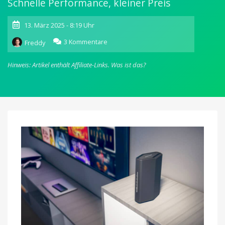
Schnelle Performance, kleiner Preis
13. März 2025 - 8:19 Uhr
zu
3 Kommentare
Freddy
Netgear
Nighthawk
Hinweis: Artikel enthält Affiliate-Links.
Was ist das?
RS100:
Neuer
Wi-
Fi
7
Router
für
nur
150
Euro