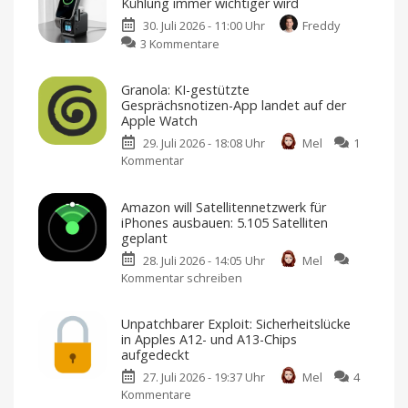
Kühlung immer wichtiger wird
30. Juli 2026 - 11:00 Uhr
Freddy
zu
3 Kommentare
Kuxiu
D5
Granola: KI-gestützte
im
Gesprächsnotizen-App landet auf der
Test:
Apple Watch
Warum
29. Juli 2026 - 18:08 Uhr
Mel
1
eine
Kommentar
zu
aktive
Granola:
Kühlung
KI-
immer
Amazon will Satellitennetzwerk für
gestützte
wichtiger
iPhones ausbauen: 5.105 Satelliten
Gesprächsnotizen-
wird
geplant
App
Lädt
drei
28. Juli 2026 - 14:05 Uhr
Mel
landet
Geräte
Kommentar schreiben
zu
gleichzeitig
auf
auf
Amazon
der
will
Apple
Unpatchbarer Exploit: Sicherheitslücke
Satellitennetzwerk
Watch
in Apples A12- und A13-Chips
für
Version
aufgedeckt
1.15.1
iPhones
steht
27. Juli 2026 - 19:37 Uhr
Mel
4
im
ausbauen:
App
Kommentare
zu
Store
5.105
bereit