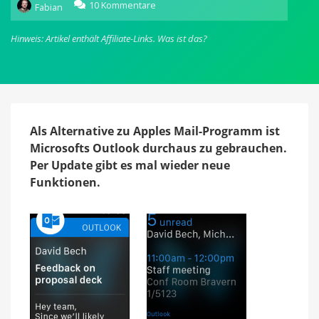
zu
10 Kommentare
Fabian
Outlook:
Microsoft
Hinweis: Artikel enthält Affiliate-Links.
Was ist das?
bringt
E-
Mails
auf
die
Apple
Watch
Als Alternative zu Apples Mail-Programm ist
Microsofts Outlook durchaus zu gebrauchen.
Per Update gibt es mal wieder neue
Funktionen.