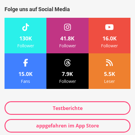
Folge uns auf Social Media
130K
41.8K
16.0K
Follower
Follower
Follower
15.0K
7.9K
5.5K
Fans
Follower
Leser
Testberichte
appgefahren im App Store