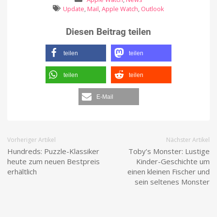
Update
,
Mail
,
Apple Watch
,
Outlook
Diesen Beitrag teilen
teilen
teilen
teilen
teilen
E-Mail
Vorheriger Artikel
Nächster Artikel
Hundreds: Puzzle-Klassiker
Toby’s Monster: Lustige
heute zum neuen Bestpreis
Kinder-Geschichte um
erhältlich
einen kleinen Fischer und
sein seltenes Monster