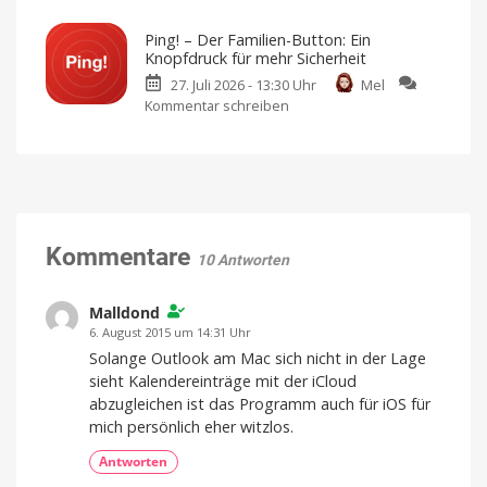
Unpatchbarer
Satelliten
Exploit:
geplant
Ping! – Der Familien-Button: Ein
Sicherheitslücke
Neue
Knopfdruck für mehr Sicherheit
Infos
in
zur
Kooperation
27. Juli 2026 - 13:30 Uhr
Mel
Apples
mit
Kommentar schreiben
zu
Apple
A12-
Ping!
und
–
A13-
Der
Chips
Familien-
aufgedeckt
Button:
Veröffentlichung
führte
Ein
zu
Klage
Knopfdruck
Kommentare
10 Antworten
für
mehr
Malldond
Sicherheit
Für
6. August 2015 um 14:31 Uhr
alle,
die
Solange Outlook am Mac sich nicht in der Lage
sich
umeinander
sieht Kalendereinträge mit der iCloud
kümmern
abzugleichen ist das Programm auch für iOS für
mich persönlich eher witzlos.
Antworten