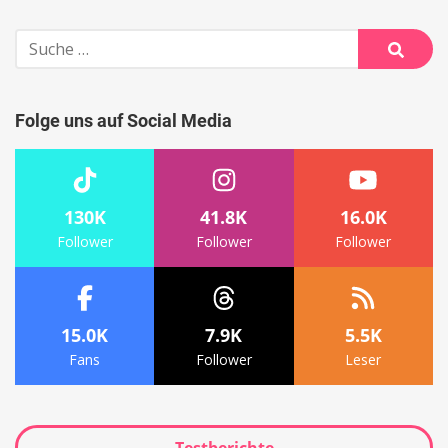
Suche
nach:
Suche
Folge uns auf Social Media
130K
41.8K
16.0K
Follower
Follower
Follower
15.0K
7.9K
5.5K
Fans
Follower
Leser
Testberichte