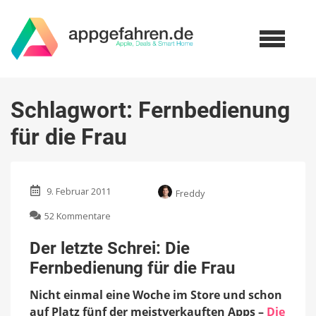
Schlagwort:
Fernbedienung
für die Frau
9. Februar 2011
Freddy
zu
52 Kommentare
Der
letzte
Der letzte Schrei: Die
Schrei:
Fernbedienung für die Frau
Die
Fernbedienung
Nicht einmal eine Woche im Store und schon
für
die
auf Platz fünf der meistverkauften Apps –
Die