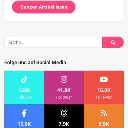
Ganzen Artikel lesen
Suche
nach:
Suche
Folge uns auf Social Media
130K
41.8K
16.0K
Follower
Follower
Follower
15.0K
7.9K
5.5K