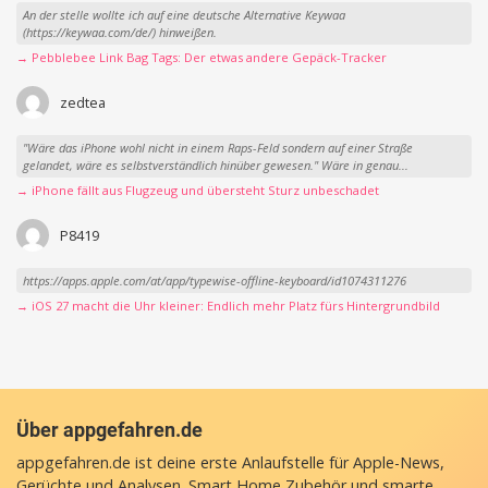
An der stelle wollte ich auf eine deutsche Alternative Keywaa
(https://keywaa.com/de/) hinweißen.
→ Pebblebee Link Bag Tags: Der etwas andere Gepäck-Tracker
zedtea
"Wäre das iPhone wohl nicht in einem Raps-Feld sondern auf einer Straße
gelandet, wäre es selbstverständlich hinüber gewesen." Wäre in genau...
→ iPhone fällt aus Flugzeug und übersteht Sturz unbeschadet
P8419
https://apps.apple.com/at/app/typewise-offline-keyboard/id1074311276
→ iOS 27 macht die Uhr kleiner: Endlich mehr Platz fürs Hintergrundbild
Über appgefahren.de
appgefahren.de ist deine erste Anlaufstelle für Apple-News,
Gerüchte und Analysen. Smart Home Zubehör und smarte