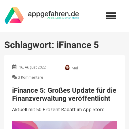
Schlagwort:
iFinance 5
16. August 2022
Mel
zu
3 Kommentare
iFinance
5:
iFinance 5: Großes Update für die
Großes
Finanzverwaltung veröffentlicht
Update
für
Aktuell mit 50 Prozent Rabatt im App Store
die
Finanzverwaltung
veröffentlicht