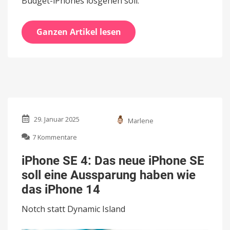
Budget-iPhones losgehen soll.
Ganzen Artikel lesen
29. Januar 2025
Marlene
zu
7 Kommentare
iPhone
SE
iPhone SE 4: Das neue iPhone SE
4:
soll eine Aussparung haben wie
Das
neue
das iPhone 14
iPhone
SE
Notch statt Dynamic Island
soll
eine