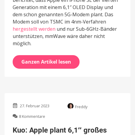
Generation mit einem 6,1″ OLED Display und
dem schon genannten 5G-Modem plant. Das
Modem soll von TSMC im 4nm-Verfahren
hergestellt werden
und nur Sub-6GHz-Bänder
unterstützen, mmWave wäre daher nicht
möglich.
Ganzen Artikel lesen
27. Februar 2023
Freddy
zu
8 Kommentare
Kuo:
Apple
Kuo: Apple plant 6,1″ großes
plant