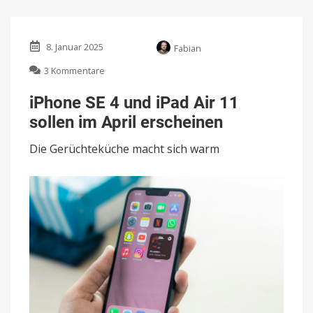
8. Januar 2025
Fabian
zu
3 Kommentare
iPhone
SE
iPhone SE 4 und iPad Air 11
4
sollen im April erscheinen
und
iPad
Die Gerüchteküche macht sich warm
Air
11
sollen
im
April
erscheinen