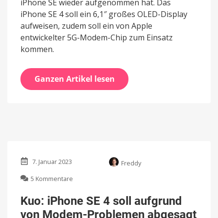
iPhone SE wieder aufgenommen hat. Das
iPhone SE 4 soll ein 6,1″ großes OLED-Display
aufweisen, zudem soll ein von Apple
entwickelter 5G-Modem-Chip zum Einsatz
kommen.
Ganzen Artikel lesen
7. Januar 2023
Freddy
zu
5 Kommentare
Kuo:
iPhone
Kuo: iPhone SE 4 soll aufgrund
SE
von Modem-Problemen abgesagt
4