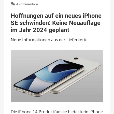
zu
4 Kommentare
Hoffnungen
auf
Hoffnungen auf ein neues iPhone
ein
SE schwinden: Keine Neuauflage
neues
iPhone
im Jahr 2024 geplant
SE
schwinden:
Neue Informationen aus der Lieferkette
Keine
Neuauflage
im
Jahr
2024
geplant
Die iPhone 14-Produktfamilie bietet kein iPhone