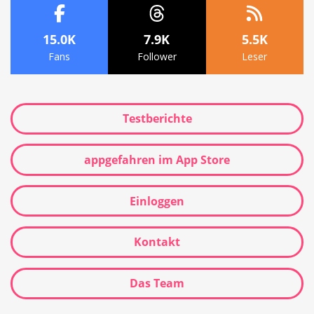
15.0K
7.9K
5.5K
Fans
Follower
Leser
Testberichte
appgefahren im App Store
Einloggen
Kontakt
Das Team