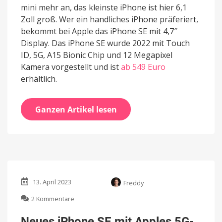
mini mehr an, das kleinste iPhone ist hier 6,1
Zoll groß. Wer ein handliches iPhone präferiert,
bekommt bei Apple das iPhone SE mit 4,7″
Display. Das iPhone SE wurde 2022 mit Touch
ID, 5G, A15 Bionic Chip und 12 Megapixel
Kamera vorgestellt und ist
ab 549 Euro
erhältlich.
Ganzen Artikel lesen
13. April 2023
Freddy
zu
2 Kommentare
Neues
iPhone
Neues iPhone SE mit Apples 5G-