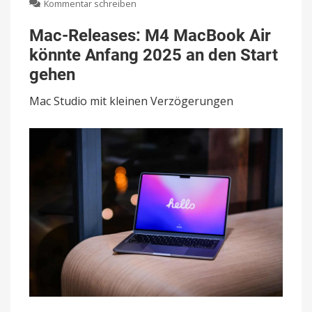
zu
Kommentar schreiben
Mac-
Releases:
Mac-Releases: M4 MacBook Air
M4
könnte Anfang 2025 an den Start
MacBook
Air
gehen
könnte
Anfang
Mac Studio mit kleinen Verzögerungen
2025
an
den
Start
gehen