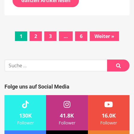
Ganzen Artikel lesen
1
2
3
…
6
Weiter »
Beitrags-
Navigation
Suche
nach:
Suche
Folge uns auf Social Media
130K
41.8K
16.0K
Follower
Follower
Follower