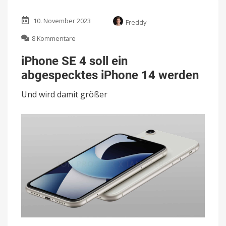
10. November 2023
Freddy
zu
8 Kommentare
iPhone
SE
iPhone SE 4 soll ein
4
abgespecktes iPhone 14 werden
soll
ein
Und wird damit größer
abgespecktes
iPhone
14
werden