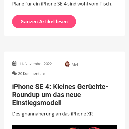
Pläne für ein iPhone SE 4 sind wohl vom Tisch.
Ganzen Artikel lesen
11. November 2022
Mel
zu
20 Kommentare
iPhone
SE
iPhone SE 4: Kleines Gerüchte-
4:
Roundup um das neue
Kleines
Gerüchte-
Einstiegsmodell
Roundup
um
Designannäherung an das iPhone XR
das
neue
Einstiegsmodell