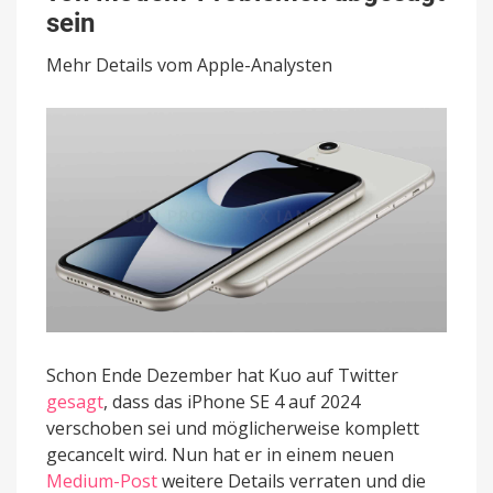
soll
sein
aufgrund
von
Mehr Details vom Apple-Analysten
Modem-
Problemen
abgesagt
sein
Schon Ende Dezember hat Kuo auf Twitter
gesagt
, dass das iPhone SE 4 auf 2024
verschoben sei und möglicherweise komplett
gecancelt wird. Nun hat er in einem neuen
Medium-Post
weitere Details verraten und die