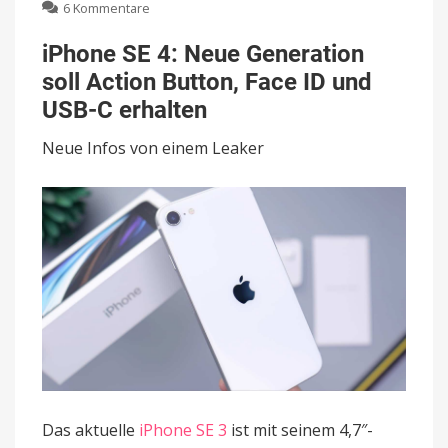
zu
6 Kommentare
iPhone
SE
iPhone SE 4: Neue Generation
4:
soll Action Button, Face ID und
Neue
Generation
USB-C erhalten
soll
Action
Neue Infos von einem Leaker
Button,
Face
ID
und
USB-
C
erhalten
Das aktuelle
iPhone SE 3
ist mit seinem 4,7″-