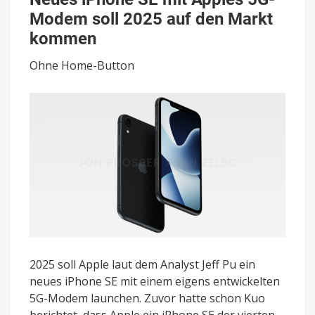
SE
Modem soll 2025 auf den Markt
mit
Apples
kommen
5G-
Modem
Ohne Home-Button
soll
2025
auf
den
Markt
kommen
2025 soll Apple laut dem Analyst Jeff Pu ein
neues iPhone SE mit einem eigens entwickelten
5G-Modem launchen. Zuvor hatte schon Kuo
berichtet, dass Apple ein iPhone SE der vierten