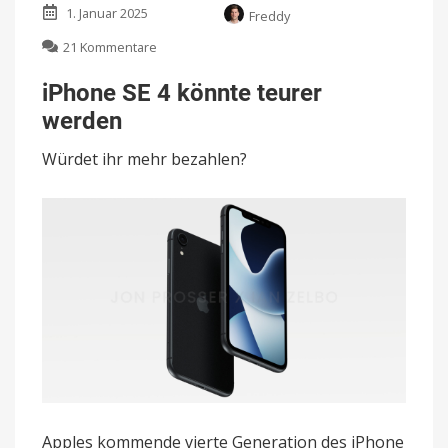
1. Januar 2025
Freddy
zu
21 Kommentare
iPhone
SE
iPhone SE 4 könnte teurer
4
werden
könnte
teurer
Würdet ihr mehr bezahlen?
werden
Apples kommende vierte Generation des iPhone