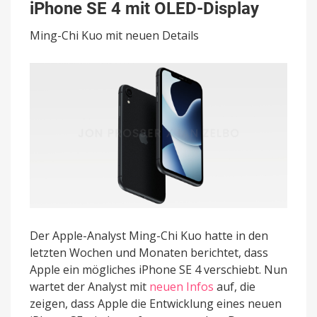
iPhone SE 4 mit OLED-Display
6,1″
großes
Ming-Chi Kuo mit neuen Details
iPhone
SE
4
mit
OLED-
Display
Der Apple-Analyst Ming-Chi Kuo hatte in den
letzten Wochen und Monaten berichtet, dass
Apple ein mögliches iPhone SE 4 verschiebt. Nun
wartet der Analyst mit
neuen Infos
auf, die
zeigen, dass Apple die Entwicklung eines neuen