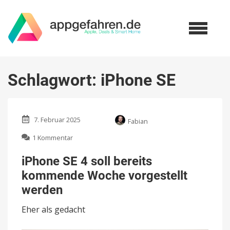
Schlagwort:
iPhone SE
7. Februar 2025
Fabian
zu
1 Kommentar
iPhone
SE
iPhone SE 4 soll bereits
4
kommende Woche vorgestellt
soll
bereits
werden
kommende
Woche
Eher als gedacht
vorgestellt
werden