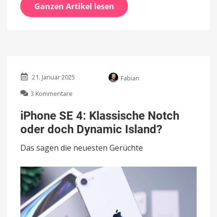
Ganzen Artikel lesen
21. Januar 2025
Fabian
zu
3 Kommentare
iPhone
SE
iPhone SE 4: Klassische Notch
4:
oder doch Dynamic Island?
Klassische
Notch
Das sagen die neuesten Gerüchte
oder
doch
Dynamic
Island?