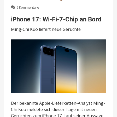
zu
9 Kommentare
iPhone
17:
iPhone 17: Wi-Fi-7-Chip an Bord
Wi-
Fi-
Ming-Chi Kuo liefert neue Gerüchte
7-
Chip
an
Bord
Der bekannte Apple-Lieferketten-Analyst Ming-
Chi Kuo meldete sich dieser Tage mit neuen
Gerüchten zum iPhone 17. Laut seiner Aussage