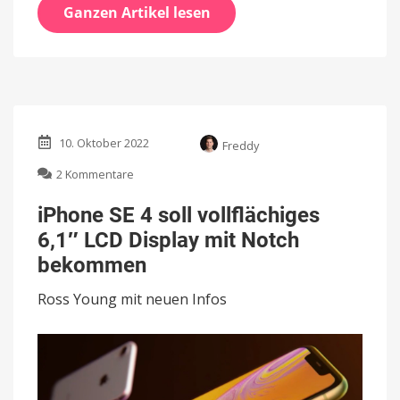
Ganzen Artikel lesen
10. Oktober 2022
Freddy
zu
2 Kommentare
iPhone
SE
iPhone SE 4 soll vollflächiges
4
6,1″ LCD Display mit Notch
soll
vollflächiges
bekommen
6,1″
LCD
Ross Young mit neuen Infos
Display
mit
Notch
bekommen