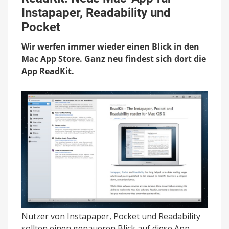
Mac-
Instapaper, Readability und
App
für
Pocket
Instapaper,
Readability
Wir werfen immer wieder einen Blick in den
und
Mac App Store. Ganz neu findest sich dort die
Pocket
App ReadKit.
Nutzer von Instapaper, Pocket und Readability
sollten einen genaueren Blick auf diese App