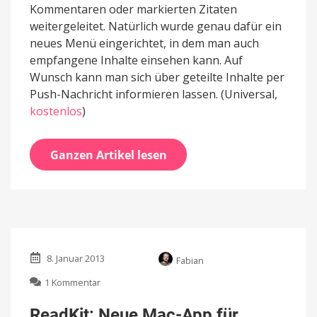
Kommentaren oder markierten Zitaten
weitergeleitet. Natürlich wurde genau dafür ein
neues Menü eingerichtet, in dem man auch
empfangene Inhalte einsehen kann. Auf
Wunsch kann man sich über geteilte Inhalte per
Push-Nachricht informieren lassen. (Universal,
kostenlos
)
Ganzen Artikel lesen
8. Januar 2013
Fabian
zu
1 Kommentar
ReadKit:
Neue
ReadKit: Neue Mac-App für