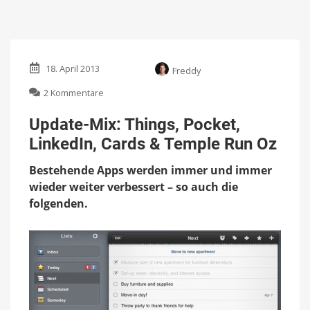
18. April 2013
Freddy
zu
2 Kommentare
Update-
Mix:
Update-Mix: Things, Pocket,
Things,
LinkedIn, Cards & Temple Run Oz
Pocket,
LinkedIn,
Bestehende Apps werden immer und immer
Cards
&
wieder weiter verbessert – so auch die
Temple
folgenden.
Run
Oz