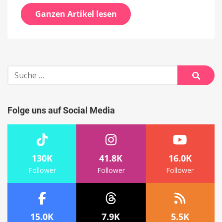
Ganzen Artikel lesen
Suche
nach:
Suche
Folge uns auf Social Media
130K
41.8K
16.0K
Follower
Follower
Follower
15.0K
7.9K
5.5K