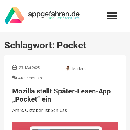
Schlagwort:
Pocket
23. Mai 2025
Marlene
zu
4 Kommentare
Mozilla
stellt
Mozilla stellt Später-Lesen-App
Später-
„Pocket“ ein
Lesen-
App
Am 8. Oktober ist Schluss
„Pocket“
ein