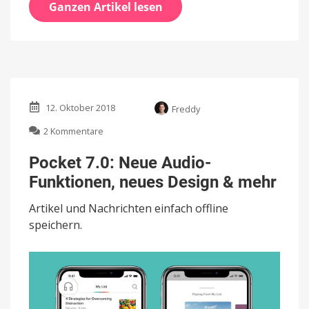
Ganzen Artikel lesen
12. Oktober 2018
Freddy
zu
2 Kommentare
Pocket
7.0:
Pocket 7.0: Neue Audio-
Neue
Funktionen, neues Design & mehr
Audio-
Funktionen,
Artikel und Nachrichten einfach offline
neues
Design
speichern.
&
mehr