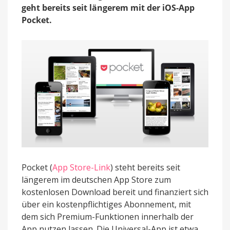
Integration
geht bereits seit längerem mit der iOS-App
Pocket.
Pocket (
App Store-Link
) steht bereits seit
längerem im deutschen App Store zum
kostenlosen Download bereit und finanziert sich
über ein kostenpflichtiges Abonnement, mit
dem sich Premium-Funktionen innerhalb der
App nutzen lassen. Die Universal-App ist etwa