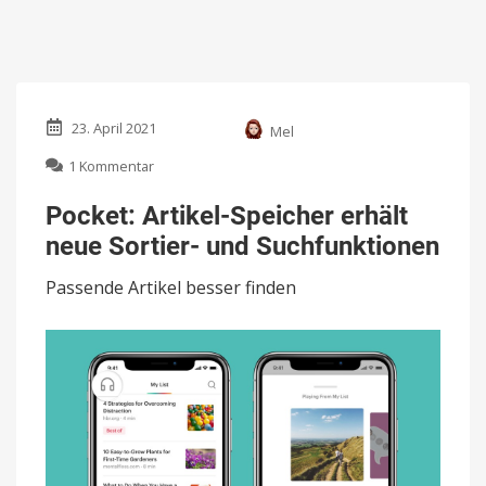
23. April 2021
Mel
zu
1 Kommentar
Pocket:
Artikel-
Pocket: Artikel-Speicher erhält
Speicher
neue Sortier- und Suchfunktionen
erhält
neue
Passende Artikel besser finden
Sortier-
und
Suchfunktionen