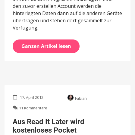
den zuvor erstellen Account werden die
hinterlegten Daten dann auf die anderen Geräte
übertragen und stehen dort gesammelt zur
Verfügung.
Ganzen Artikel lesen
17. April 2012
Fabian
zu
11 Kommentare
Aus
Read
Aus Read It Later wird
It
kostenloses Pocket
Later