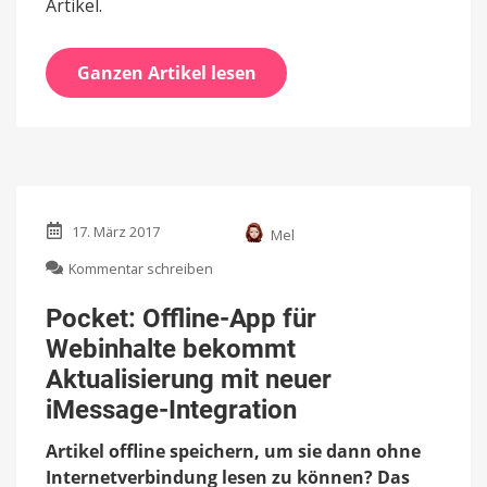
Artikel.
Ganzen Artikel lesen
17. März 2017
Mel
zu
Kommentar schreiben
Pocket:
Offline-
Pocket: Offline-App für
App
Webinhalte bekommt
für
Webinhalte
Aktualisierung mit neuer
bekommt
iMessage-Integration
Aktualisierung
mit
Artikel offline speichern, um sie dann ohne
neuer
Internetverbindung lesen zu können? Das
iMessage-