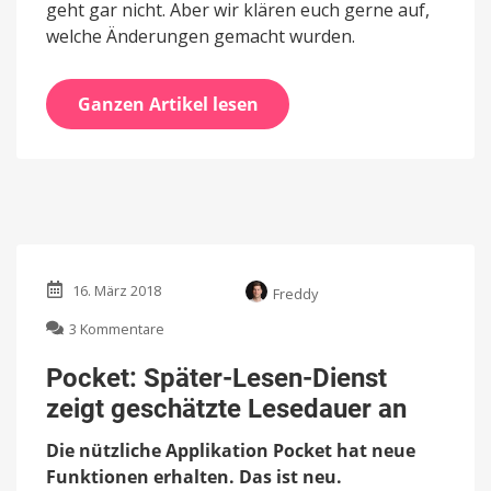
geht gar nicht. Aber wir klären euch gerne auf,
welche Änderungen gemacht wurden.
Ganzen Artikel lesen
16. März 2018
Freddy
zu
3 Kommentare
Pocket:
Später-
Pocket: Später-Lesen-Dienst
Lesen-
zeigt geschätzte Lesedauer an
Dienst
zeigt
Die nützliche Applikation Pocket hat neue
geschätzte
Lesedauer
Funktionen erhalten. Das ist neu.