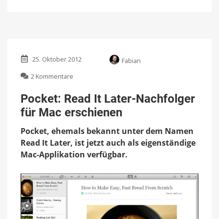
25. Oktober 2012
Fabian
zu
2 Kommentare
Pocket:
Read
Pocket: Read It Later-Nachfolger
It
für Mac erschienen
Later-
Nachfolger
Pocket, ehemals bekannt unter dem Namen
für
Mac
Read It Later, ist jetzt auch als eigenständige
erschienen
Mac-Applikation verfügbar.