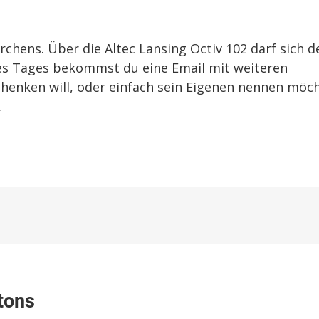
hens. Über die Altec Lansing Octiv 102 darf sich d
es Tages bekommst du eine Email mit weiteren
chenken will, oder einfach sein Eigenen nennen möch
.
u
ibeholic:
tons
usik
us