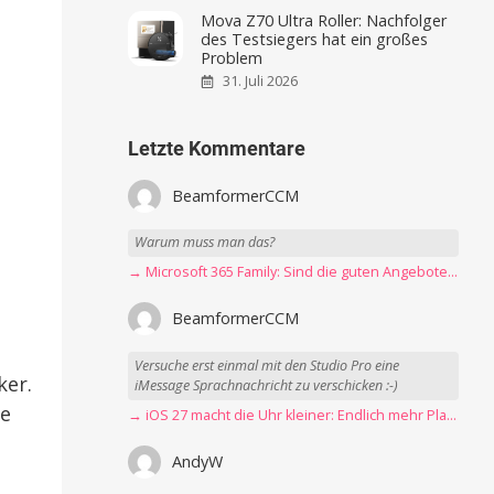
Mova Z70 Ultra Roller: Nachfolger
des Testsiegers hat ein großes
Problem
31. Juli 2026
Letzte Kommentare
BeamformerCCM
Warum muss man das?
→ Microsoft 365 Family: Sind die guten Angebote vorbei?
BeamformerCCM
Versuche erst einmal mit den Studio Pro eine
ker.
iMessage Sprachnachricht zu verschicken :-)
ie
→ iOS 27 macht die Uhr kleiner: Endlich mehr Platz fürs Hintergrundbild
AndyW