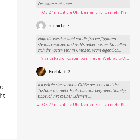
Das wäre echt super
→ iOS 27 macht die Uhr kleiner: Endlich mehr Platz fürs Hintergrundbild
moniduse
Naja die werden wohl nur die frei verfügbaren
steams verlinken und nichts selber hosten. Da halten
sich die Kosten sehr in Grenzen. Wäre eigentlich...
→ Vivaldi Radio: Kostenloser neuer Webradio-Dienst mit Fokus auf Datenschutz
Fireblade2
Ich würde eine variable Größe der Icons und der
et
Tastatur mit mehr Fehlertoleranz begrüßen. Ständig
cht
tippe ich mit meinen „kleinen“...
→ iOS 27 macht die Uhr kleiner: Endlich mehr Platz fürs Hintergrundbild