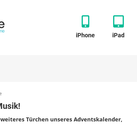
iPhone
iPad
zu
e
20.
Musik!
Türchen:
Jetzt
n weiteres Türchen unseres Adventskalender,
macht
alles
Musik!