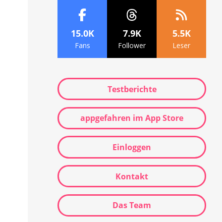
15.0K
7.9K
5.5K
Fans
Follower
Leser
Testberichte
appgefahren im App Store
Einloggen
Kontakt
Das Team