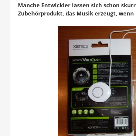
Manche Entwickler lassen sich schon skurri
l
K
Zubehörprodukt, das Musik erzeugt, wenn m