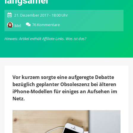
langsamer
21. Dezember 2017 - 18:00 Uhr
zu
76 Kommentare
Mel
Apple
äußert
Hinweis: Artikel enthält Affiliate-Links.
Was ist das?
sich:
Darum
werden
ältere
iPhone-
Modelle
mit
Vor kurzem sorgte eine aufgeregte Debatte
älteren
bezüglich geplanter Obsoleszenz bei älteren
Akkus
iPhone-Modellen für einiges an Aufsehen im
langsamer
Netz.