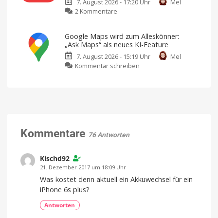
7. August 2026 - 17:20 Uhr
Mel
iPhone-
So
könnt
zu
2 Kommentare
Musikvideo
ihr
die
Vivaldi
„Kairo“
Funktion
aktivieren
Radio:
Ausschließlich
Google Maps wird zum Alleskönner:
mit
Kostenloser
dem
„Ask Maps“ als neues KI-Feature
iPhone
neuer
17
Pro
7. August 2026 - 15:19 Uhr
Mel
Webradio-
Max
zu
gedreht
Kommentar schreiben
Dienst
Google
mit
Maps
Fokus
wird
auf
zum
Datenschutz
Alleskönner:
Keine
Werbung,
„Ask
keine
Pop-
Maps“
Kommentare
Ups,
76 Antworten
kein
als
Tracking
neues
KI-
Kischd92
Feature
21. Dezember 2017 um 18:09 Uhr
Reiseplanung
Was kostet denn aktuell ein Akkuwechsel für ein
2.0:
Echtzeit-
iPhone 6s plus?
Preise,
Verspätungen
und
Antworten
mehr