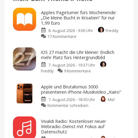
Apples Pageturner fürs Wochenende:
„Die kleine Bucht in Kroatien“ für nur
1,99 Euro
8. August 2026 - 9:00 Uhr
Freddy
zu
17 Kommentare
Apples
Pageturner
iOS 27 macht die Uhr kleiner: Endlich
fürs
mehr Platz fürs Hintergrundbild
Wochenende:
7. August 2026 - 19:37 Uhr
„Die
zu
Freddy
9 Kommentare
kleine
iOS
Bucht
27
in
Apple und Brutalismus 3000
macht
Kroatien“
präsentieren iPhone-Musikvideo „Kairo“
die
für
7. August 2026 - 18:30 Uhr
Mel
Uhr
nur
zu
Kommentar schreiben
kleiner:
1,99
Apple
Endlich
Euro
und
mehr
Jedes
Vivaldi Radio: Kostenloser neuer
Wochenende
Brutalismus
Platz
ein
Webradio-Dienst mit Fokus auf
digitales
3000
fürs
Buch
Datenschutz
zum
präsentieren
Hintergrundbild
Sparpreis