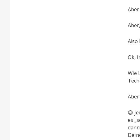
Aber 
Aber,
Also 
Ok, i
Wie l
Tech
Aber 
😉 j
es „s
dann
Deine