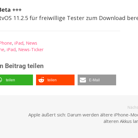
 Beta +++
tvOS 11.2.5 für freiwillige Tester zum Download bere
iPhone
,
iPad
,
News
ne
,
iPad
,
News-Ticker
n Beitrag teilen
teilen
teilen
E-Mail
Nächst
Apple äußert sich: Darum werden ältere iPhone-Mod
älteren Akkus l