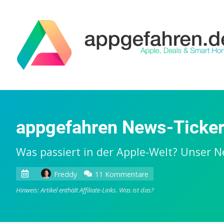
appgefahren News-Ticker
Was passiert in der Apple-Welt? Unser N
zu
Freddy
11 Kommentare
appgefahren
Hinweis: Artikel enthält Affiliate-Links.
Was ist das?
News-
Ticker
am