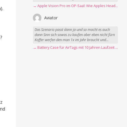
→ Apple Vision Pro im OP-Saal: Wie Apples Headset Operationen beschleunigt
).
Aviator
Das Szenario passt dann ja und so macht es auch
dann Sinn sich sowas zu kaufen aber eben nicht fürn
h?
Koffer werfen den man 1x im Jahr braucht und...
→ Battery Case für AirTags mit 10 Jahren Laufzeit jetzt nur 12,89 Euro
tz
und