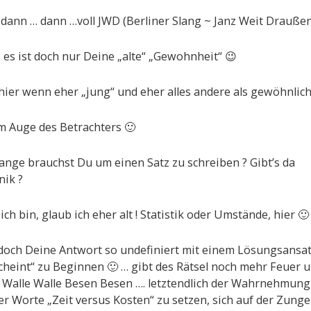
dann … dann …voll JWD (Berliner Slang ~ Janz Weit Draußen
 es ist doch nur Deine „alte“ „Gewohnheit“ 😉
hier wenn eher „jung“ und eher alles andere als gewöhnlic
m Auge des Betrachters 🙂
ange brauchst Du um einen Satz zu schreiben ? Gibt’s da
nik ?
ich bin, glaub ich eher alt ! Statistik oder Umstände, hier 🙂
edoch Deine Antwort so undefiniert mit einem Lösungsansa
cheint“ zu Beginnen 🙂 … gibt des Rätsel noch mehr Feuer 
 Walle Walle Besen Besen …. letztendlich der Wahrnehmung
r Worte „Zeit versus Kosten“ zu setzen, sich auf der Zunge