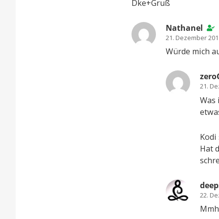
Dke+Gruß
Nathanel
21. Dezember 201
Würde mich au
zero
21. D
Was 
etwa
Kodi 
Hat d
schre
deep
22. D
Mmh 