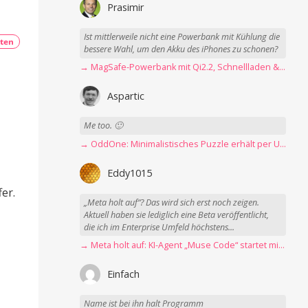
Prasimir
Ist mittlerweile nicht eine Powerbank mit Kühlung die
ten
bessere Wahl, um den Akku des iPhones zu schonen?
→ MagSafe-Powerbank mit Qi2.2, Schnellladen & USB-C-Kabel angeschaut
Aspartic
Me too. 🙂
→ OddOne: Minimalistisches Puzzle erhält per Update 150 neue Level
Eddy1015
er.
„Meta holt auf“? Das wird sich erst noch zeigen.
Aktuell haben sie lediglich eine Beta veröffentlicht,
die ich im Enterprise Umfeld höchstens...
→ Meta holt auf: KI-Agent „Muse Code“ startet mit erster Betaversion
Einfach
Name ist bei ihn halt Programm