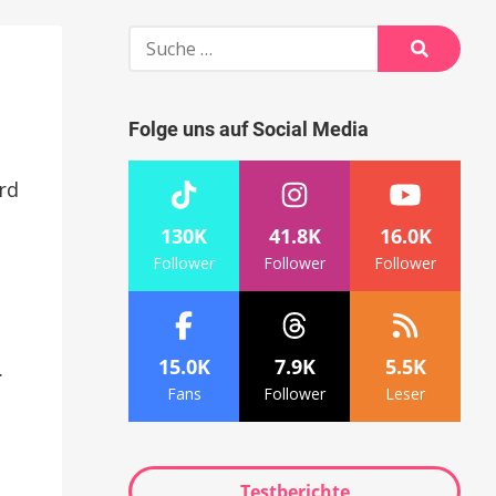
Suche
nach:
Suche
Folge uns auf Social Media
rd
130K
41.8K
16.0K
Follower
Follower
Follower
15.0K
7.9K
5.5K
.
Fans
Follower
Leser
Testberichte