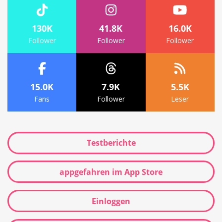
130K
41.8K
16.0K
Follower
Follower
Follower
15.0K
7.9K
5.5K
Fans
Follower
Leser
Testberichte
appgefahren im App Store
Einloggen