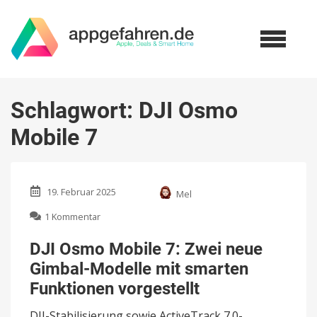
Schlagwort:
DJI Osmo
Mobile 7
19. Februar 2025
Mel
zu
1 Kommentar
DJI
Osmo
DJI Osmo Mobile 7: Zwei neue
Mobile
Gimbal-Modelle mit smarten
7:
Zwei
Funktionen vorgestellt
neue
Gimbal-
DJI-Stabilisierung sowie ActiveTrack 7.0-