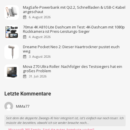
MagSafe-Powerbank mit Qi2.2, Schnellladen & USB-C-Kabel
angeschaut
6. August 2026
70mai 4K A810 Lite Dashcam im Test: 4K-Dashcam mit 1080p
Rückkamera ist Preis-Leistungs-Sieger
4. August 2026
Dreame Pocket Neo 2: Dieser Haartrockner pustet euch
weg
3. August 2026
Mova Z70 Ultra Roller: Nachfolger des Testsiegers hat ein
großes Problem
31. Juli 2026
Letzte Kommentare
MiMa77
Seit dem die depperte Zwangs-KI hier integriert ist, ist’s einfach nur noch teuer. Ich
müsste die bezahlen, obwohl ich sie weder brauche noch...
→ Microsoft 365 Family: Sind die guten Angebote vorbei?