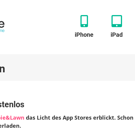
iPhone
iPad
n
ies
stenlos
ahren
ie&Lawn
das Licht des App Stores erblickt. Schon
r
nlos
erladen.