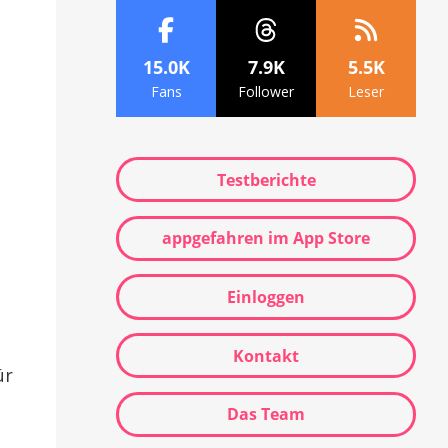
15.0K
7.9K
5.5K
Fans
Follower
Leser
Testberichte
appgefahren im App Store
Einloggen
Kontakt
ür
Das Team