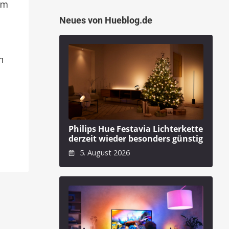
em
Neues von Hueblog.de
n
Philips Hue Festavia Lichterkette
derzeit wieder besonders günstig
5. August 2026