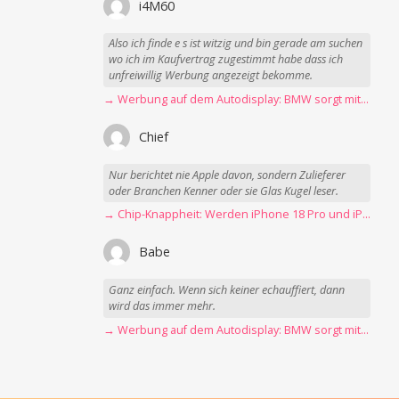
i4M60
Also ich finde e s ist witzig und bin gerade am suchen
wo ich im Kaufvertrag zugestimmt habe dass ich
unfreiwillig Werbung angezeigt bekomme.
→ Werbung auf dem Autodisplay: BMW sorgt mit Spider-Man-Werbung für scharfe Kritik
Chief
Nur berichtet nie Apple davon, sondern Zulieferer
oder Branchen Kenner oder sie Glas Kugel leser.
→ Chip-Knappheit: Werden iPhone 18 Pro und iPhone Ultra rechtzeitig fertig?
Babe
Ganz einfach. Wenn sich keiner echauffiert, dann
wird das immer mehr.
→ Werbung auf dem Autodisplay: BMW sorgt mit Spider-Man-Werbung für scharfe Kritik