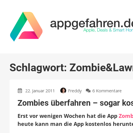
Schlagwort:
Zombie&Law
zu
22. Januar 2011
Freddy
6 Kommentare
Zomb
Zombies überfahren – sogar ko
überf
–
Erst vor wenigen Wochen hat die App
Zomb
soga
koste
heute kann man die App kostenlos herunt