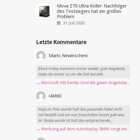
Mova Z70 Ultra Roller: Nachfolger
des Testsiegers hat ein großes
Problem
31. Juli 2026
Letzte Kommentare
Mario Newinscheni
Black Friday kommen immer wieder gute Angebote.
Habe da immer so um die 50€ bezahlt.
→ Microsoft 365 Family: Sind die guten Angebote vorbei?
i4M60
Naja im Polo wurde halt das passende Paket nicht
mit bestellt und ein nun freischalten kostet galt was.
Im Skoda wurde ist halt das entsprechende...
→ Werbung auf dem Autodisplay: BMW sorgt mit Spider-Man-Werbung für scharfe Kritik