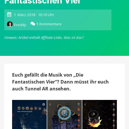
Fantastischen Vier“
1. März 2018 - 10:10 Uhr
zu
5 Kommentare
Freddy
Tunnel
AR:
Hinweis: Artikel enthält Affiliate-Links.
Was ist das?
Weltweit
erstes
Augmented
Reality-
Musikvideo
von
„Die
Euch gefällt die Musik von „Die
Fantastischen
Fantastischen Vier“? Dann müsst ihr euch
Vier“
auch Tunnel AR ansehen.