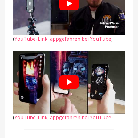
(
YouTube-Link
,
appgefahren bei YouTube
)
(
YouTube-Link
,
appgefahren bei YouTube
)