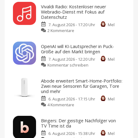
Vivaldi Radio: Kostenloser neuer
Webradio-Dienst mit Fokus auf
Datenschutz
7. August 2026 - 17:20 Uhr
Mel
zu
2 Kommentare
Vivaldi
Radio:
OpenAI will KI-Lautsprecher in Puck-
Kostenloser
Größe auf den Markt bringen
neuer
7. August 2026 - 12:20 Uhr
Mel
Webradio-
zu
Kommentar schreiben
Dienst
OpenAI
mit
will
Fokus
Abode erweitert Smart-Home-Portfolio:
KI-
auf
Zwei neue Sensoren für Garagen, Tore
Lautsprecher
Datenschutz
und mehr
in
Keine
Werbung,
6. August 2026 - 17:15 Uhr
Mel
Puck-
keine
Pop-
zu
4 Kommentare
Größe
Ups,
kein
Abode
auf
Tracking
erweitert
den
Bingers: Der geistige Nachfolger von
Smart-
Markt
TV Time ist da
Home-
bringen
6. August 2026 - 15:38 Uhr
Mel
Portfolio:
Design
von