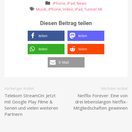
iPhone
,
iPad
,
News
Musik
,
iPhone
,
Video
,
iPad
,
Tunnel AR
Diesen Beitrag teilen
teilen
teilen
teilen
teilen
E-Mail
Vorheriger Artikel
Nächster Artikel
Telekom StreamOn: Jetzt
Netflix Forever: Eine von
mit Google Play Filme &
drei lebenslangen Netflix-
Serien und vielen weiteren
Mitgliedschaften gewinnen
Partnern