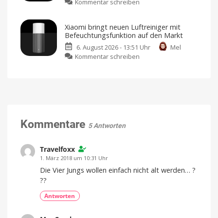
zu
Kommentar schreiben
Zwei
Jony
Ive
Bingers:
neue
Der
Sensoren
Xiaomi bringt neuen Luftreiniger mit
geistige
für
Befeuchtungsfunktion auf den Markt
Nachfolger
Garagen,
6. August 2026 - 13:51 Uhr
Mel
von
Tore
zu
Kommentar schreiben
TV
und
Xiaomi
Time
mehr
bringt
ist
Kompatibel
mit
neuen
da
Apple
Home
Luftreiniger
Mehr
als
mit
nur
eine
Befeuchtungsfunktion
Watchlist
auf
Kommentare
5 Antworten
den
Markt
Preis
Travelfoxx
und
Verfügbarkeit
1. März 2018 um 10:31 Uhr
noch
offen
Die Vier Jungs wollen einfach nicht alt werden… ?
??
Antworten