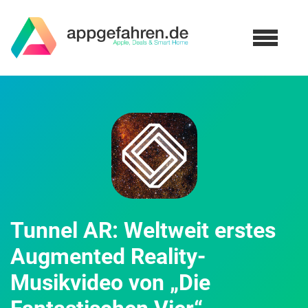
Tunnel AR: Weltweit erstes
Augmented Reality-
Musikvideo von „Die