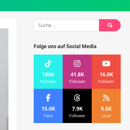
Suche
nach:
Suche
Folge uns auf Social Media
130K
41.8K
16.0K
Follower
Follower
Follower
15.0K
7.9K
5.5K
Fans
Follower
Leser