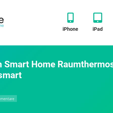
iPhone
iPad
h Smart Home Raumthermost
smart
zu
mentare
Wunderbar
einfach: