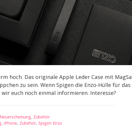
norm hoch. Das originale Apple Leder Case mit MagSa
äppchen zu sein. Wenn Spigen die Enzo-Hülle für das
wir euch noch einmal informieren. Interesse?
Neuerscheinung
,
Zubehör
g
,
iPhone
,
Zubehör
,
Spigen Enzo