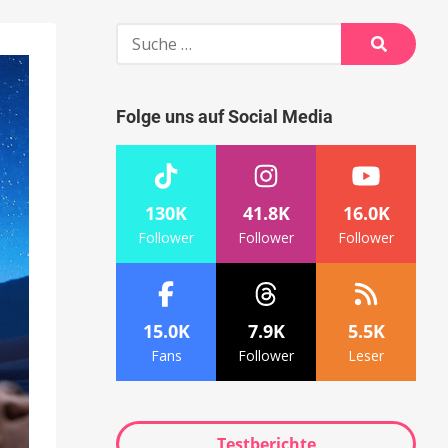
Suche
nach:
Suche
Folge uns auf Social Media
130K
41.8K
16.0K
Follower
Follower
Follower
15.0K
7.9K
5.5K
Fans
Follower
Leser
Testberichte