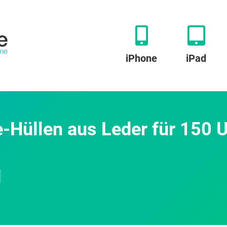
iPhone
iPad
-Hüllen aus Leder für 150 U
u
pigen
nzo:
Neue
Phone-