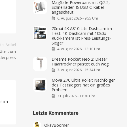
MagSafe-Powerbank mit Qi2.2,
Schnellladen & USB-C-Kabel
angeschaut
6. August 2026 - 9:55 Uhr
70mai 4K A810 Lite Dashcam im
Test: 4K-Dashcam mit 1080p
Rückkamera ist Preis-Leistungs-
Sieger
er Artikel
4. August 2026 - 13:10 Uhr
räte zum
derpreis
Dreame Pocket Neo 2: Dieser
Haartrockner pustet euch weg
3. August 2026 - 15:34 Uhr
Mova Z70 Ultra Roller: Nachfolger
des Testsiegers hat ein großes
Problem
31. Juli 2026 - 11:30 Uhr
r im
Letzte Kommentare
OkayBoomer