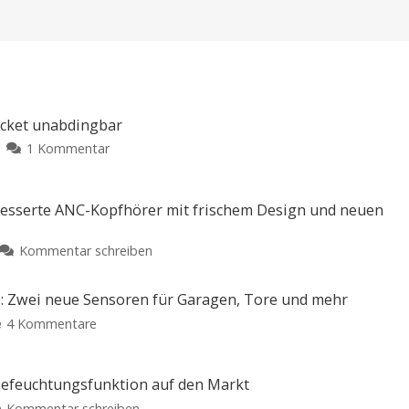
ocket unabdingbar
zu
1 Kommentar
Dieses
Zubehör
ist
besserte ANC-Kopfhörer mit frischem Design und neuen
für
die
zu
Kommentar schreiben
DJI
Bose
Osmo
QuietComfort
: Zwei neue Sensoren für Garagen, Tore und mehr
Pocket
2.
unabdingbar
zu
4 Kommentare
Generation:
Nutzt
Abode
Verbesserte
ihr
die
erweitert
ANC-
Gimbal-
Kamera?
Smart-
 Befeuchtungsfunktion auf den Markt
Kopfhörer
Home-
mit
zu
Kommentar schreiben