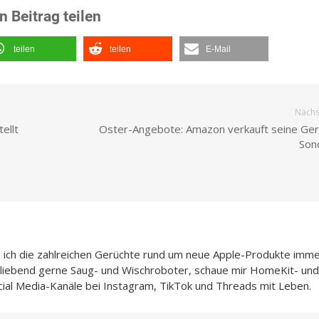
n Beitrag teilen
teilen
teilen
E-Mail
Nächst
ellt
Oster-Angebote: Amazon verkauft seine Ge
Son
e ich die zahlreichen Gerüchte rund um neue Apple-Produkte imme
h liebend gerne Saug- und Wischroboter, schaue mir HomeKit- und
cial Media-Kanäle bei Instagram, TikTok und Threads mit Leben.