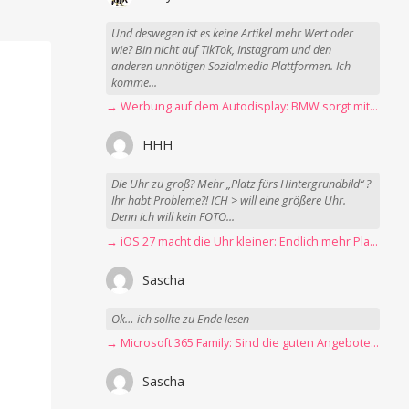
Und deswegen ist es keine Artikel mehr Wert oder
wie? Bin nicht auf TikTok, Instagram und den
anderen unnötigen Sozialmedia Plattformen. Ich
komme...
→ Werbung auf dem Autodisplay: BMW sorgt mit Spider-Man-Werbung für scharfe Kritik
HHH
Die Uhr zu groß? Mehr „Platz fürs Hintergrundbild“ ?
Ihr habt Probleme?! ICH > will eine größere Uhr.
Denn ich will kein FOTO...
→ iOS 27 macht die Uhr kleiner: Endlich mehr Platz fürs Hintergrundbild
Sascha
Ok… ich sollte zu Ende lesen
→ Microsoft 365 Family: Sind die guten Angebote vorbei?
Sascha