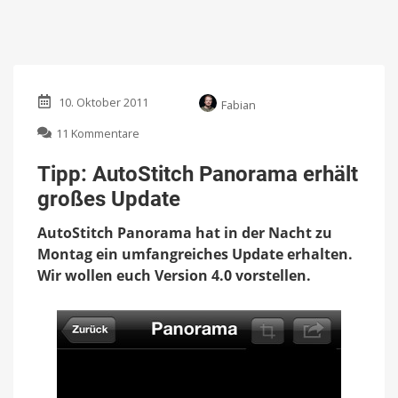
10. Oktober 2011
Fabian
zu
11 Kommentare
Tipp:
AutoStitch
Tipp: AutoStitch Panorama erhält
Panorama
großes Update
erhält
großes
AutoStitch Panorama hat in der Nacht zu
Update
Montag ein umfangreiches Update erhalten.
Wir wollen euch Version 4.0 vorstellen.