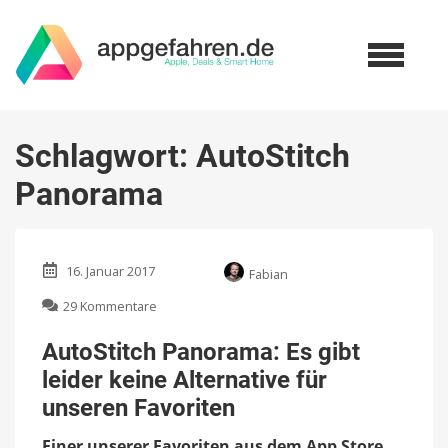
Schlagwort:
AutoStitch
Panorama
16. Januar 2017
Fabian
zu
29 Kommentare
AutoStitch
Panorama:
AutoStitch Panorama: Es gibt
Es
leider keine Alternative für
gibt
leider
unseren Favoriten
keine
Alternative
Einer unserer Favoriten aus dem App Store