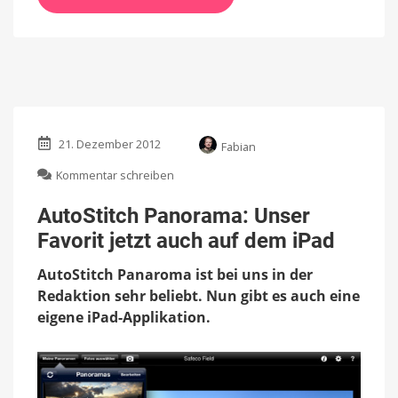
21. Dezember 2012
Fabian
zu
Kommentar schreiben
AutoStitch
Panorama:
AutoStitch Panorama: Unser
Unser
Favorit jetzt auch auf dem iPad
Favorit
jetzt
AutoStitch Panaroma ist bei uns in der
auch
auf
Redaktion sehr beliebt. Nun gibt es auch eine
dem
eigene iPad-Applikation.
iPad