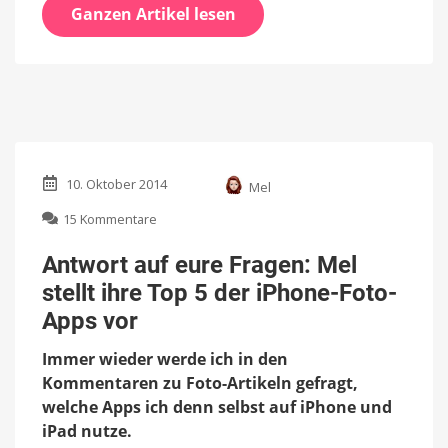
Ganzen Artikel lesen
10. Oktober 2014
Mel
zu
15 Kommentare
Antwort
auf
Antwort auf eure Fragen: Mel
eure
stellt ihre Top 5 der iPhone-Foto-
Fragen:
Mel
Apps vor
stellt
ihre
Immer wieder werde ich in den
Top
Kommentaren zu Foto-Artikeln gefragt,
5
welche Apps ich denn selbst auf iPhone und
der
iPhone-
iPad nutze.
Foto-