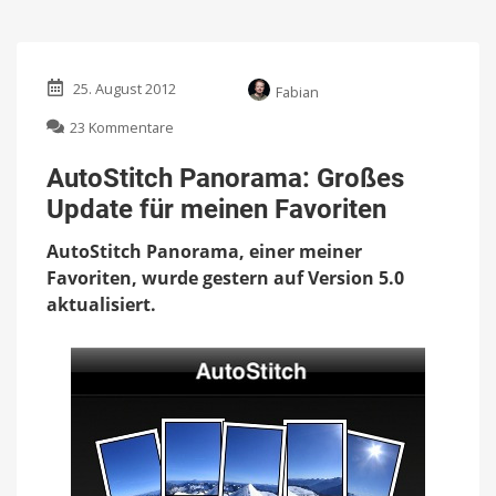
25. August 2012
Fabian
zu
23 Kommentare
AutoStitch
Panorama:
AutoStitch Panorama: Großes
Großes
Update für meinen Favoriten
Update
für
AutoStitch Panorama, einer meiner
meinen
Favoriten
Favoriten, wurde gestern auf Version 5.0
aktualisiert.