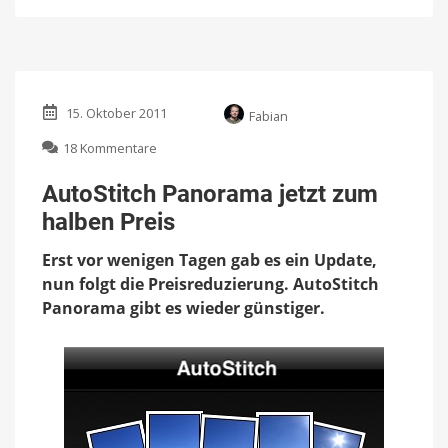
15. Oktober 2011
Fabian
zu
18 Kommentare
AutoStitch
Panorama
AutoStitch Panorama jetzt zum
jetzt
halben Preis
zum
halben
Erst vor wenigen Tagen gab es ein Update,
Preis
nun folgt die Preisreduzierung. AutoStitch
Panorama gibt es wieder günstiger.