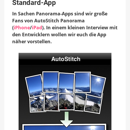
als
Standard-App
mit
der
In Sachen Panorama-Apps sind wir große
Standard-
Fans von AutoStitch Panorama
App
(
iPhone
/
iPad
). In einem kleinen Interview mit
den Entwicklern wollen wir euch die App
näher vorstellen.