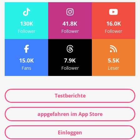
130K
41.8K
16.0K
Follower
Follower
Follower
15.0K
7.9K
5.5K
Fans
Follower
Leser
Testberichte
appgefahren im App Store
Einloggen