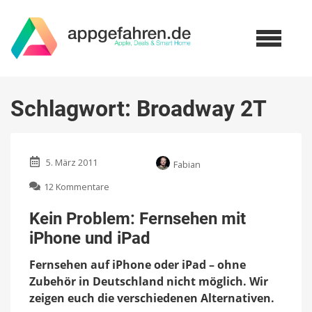
Schlagwort:
Broadway 2T
5. März 2011
Fabian
zu
12 Kommentare
Kein
Problem:
Kein Problem: Fernsehen mit
Fernsehen
iPhone und iPad
mit
iPhone
Fernsehen auf iPhone oder iPad – ohne
und
iPad
Zubehör in Deutschland nicht möglich. Wir
zeigen euch die verschiedenen Alternativen.