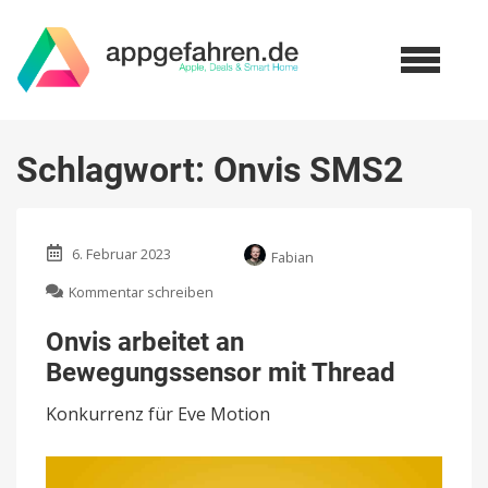
Schlagwort:
Onvis SMS2
6. Februar 2023
Fabian
zu
Kommentar schreiben
Onvis
arbeitet
Onvis arbeitet an
an
Bewegungssensor mit Thread
Bewegungssensor
mit
Konkurrenz für Eve Motion
Thread