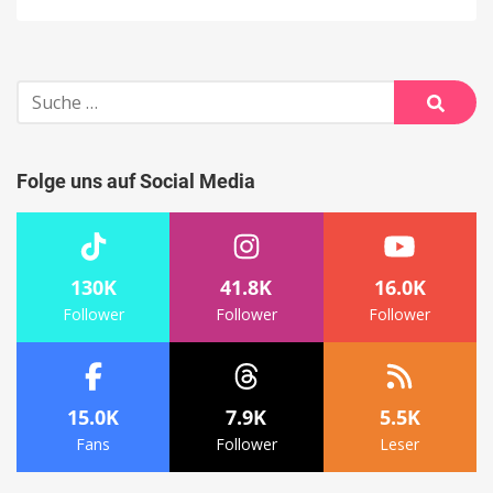
Suche
nach:
Suche
Folge uns auf Social Media
130K
41.8K
16.0K
Follower
Follower
Follower
15.0K
7.9K
5.5K
Fans
Follower
Leser