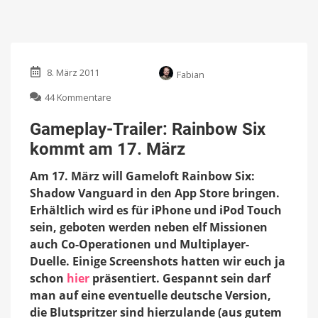
8. März 2011
Fabian
zu
44 Kommentare
Gameplay-
Trailer:
Gameplay-Trailer: Rainbow Six
Rainbow
kommt am 17. März
Six
kommt
Am 17. März will Gameloft Rainbow Six:
am
17.
Shadow Vanguard in den App Store bringen.
März
Erhältlich wird es für iPhone und iPod Touch
sein, geboten werden neben elf Missionen
auch Co-Operationen und Multiplayer-
Duelle. Einige Screenshots hatten wir euch ja
schon
hier
präsentiert. Gespannt sein darf
man auf eine eventuelle deutsche Version,
die Blutspritzer sind hierzulande (aus gutem