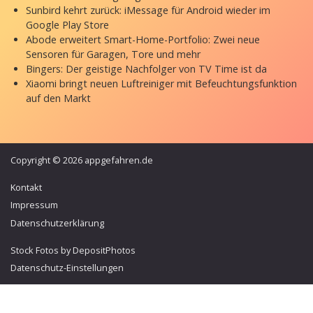
Sunbird kehrt zurück: iMessage für Android wieder im
Google Play Store
Abode erweitert Smart-Home-Portfolio: Zwei neue
Sensoren für Garagen, Tore und mehr
Bingers: Der geistige Nachfolger von TV Time ist da
Xiaomi bringt neuen Luftreiniger mit Befeuchtungsfunktion
auf den Markt
Copyright © 2026 appgefahren.de
Kontakt
Impressum
Datenschutzerklärung
Stock Fotos by DepositPhotos
Datenschutz-Einstellungen