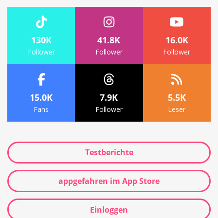
130K
41.8K
16.0K
Follower
Follower
Follower
15.0K
7.9K
5.5K
Fans
Follower
Leser
Testberichte
appgefahren im App Store
Einloggen