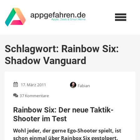
Schlagwort:
Rainbow Six:
Shadow Vanguard
17. März 2011
Fabian
zu
37 Kommentare
Rainbow
Six:
Rainbow Six: Der neue Taktik-
Der
Shooter im Test
neue
Taktik-
Wohl jeder, der gerne Ego-Shooter spielt, ist
Shooter
im
schon einmal über Rainbox Six gestolpert.