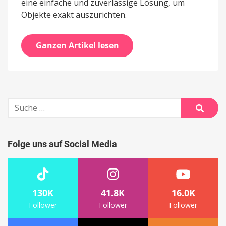
eine einfache und zuverlässige Lösung, um
Objekte exakt auszurichten.
Ganzen Artikel lesen
Suche
nach:
Suche
Folge uns auf Social Media
130K
41.8K
16.0K
Follower
Follower
Follower