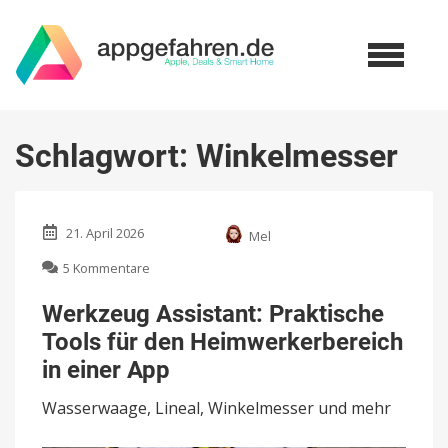
Schlagwort:
Winkelmesser
21. April 2026
Mel
zu
5 Kommentare
Werkzeug
Assistant:
Werkzeug Assistant: Praktische
Praktische
Tools für den Heimwerkerbereich
Tools
für
in einer App
den
Heimwerkerbereich
Wasserwaage, Lineal, Winkelmesser und mehr
in
einer