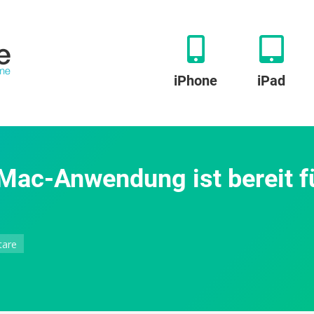
iPhone
iPad
Mac-Anwendung ist bereit fü
zu
are
MediathekView:
Beliebte
Mac-
Anwendung