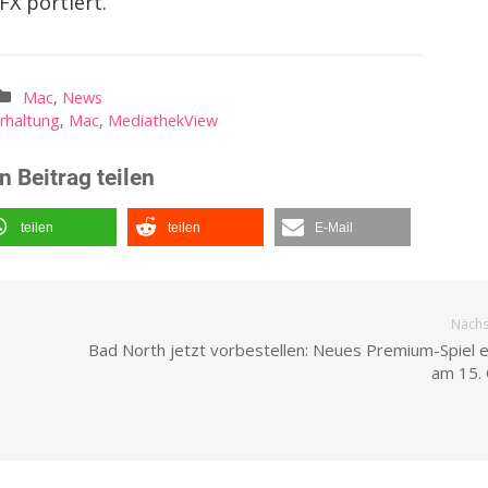
X portiert.
Mac
,
News
rhaltung
,
Mac
,
MediathekView
n Beitrag teilen
teilen
teilen
E-Mail
Nächst
Bad North jetzt vorbestellen: Neues Premium-Spiel e
am 15.