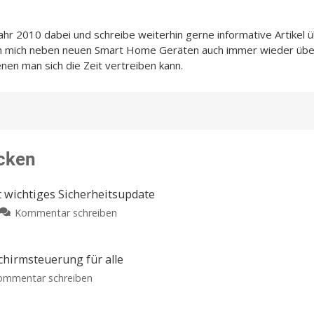
Jahr 2010 dabei und schreibe weiterhin gerne informative Artikel 
ch mich neben neuen Smart Home Geräten auch immer wieder übe
enen man sich die Zeit vertreiben kann.
cken
ht wichtiges Sicherheitsupdate
zu
Kommentar schreiben
macOS
26.6.1
ist
chirmsteuerung für alle
da:
zu
ommentar schreiben
Apple
Gemini
veröffentlicht
für