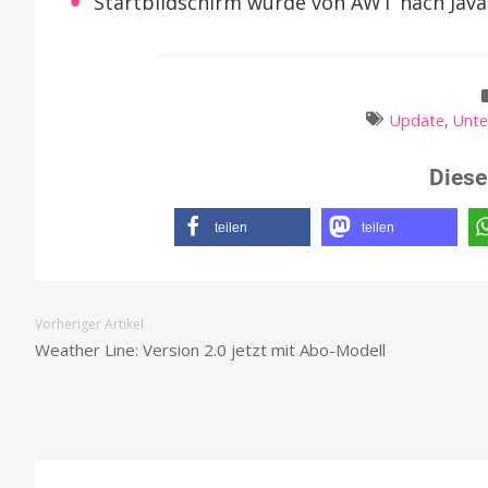
Startbildschirm wurde von AWT nach JavaF
Update
,
Unte
Diese
teilen
teilen
Vorheriger Artikel
Weather Line: Version 2.0 jetzt mit Abo-Modell