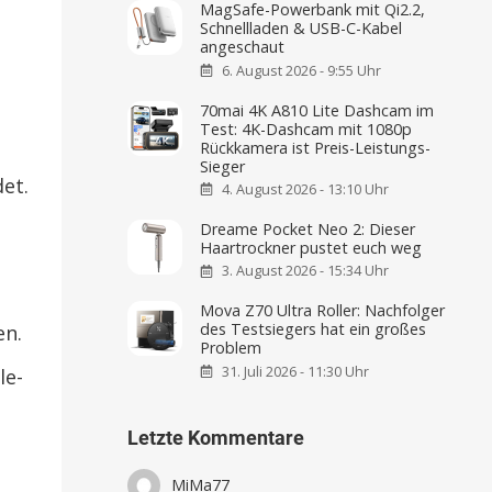
MagSafe-Powerbank mit Qi2.2,
Schnellladen & USB-C-Kabel
angeschaut
6. August 2026 - 9:55 Uhr
70mai 4K A810 Lite Dashcam im
Test: 4K-Dashcam mit 1080p
Rückkamera ist Preis-Leistungs-
Sieger
det.
4. August 2026 - 13:10 Uhr
Dreame Pocket Neo 2: Dieser
Haartrockner pustet euch weg
3. August 2026 - 15:34 Uhr
Mova Z70 Ultra Roller: Nachfolger
des Testsiegers hat ein großes
en.
Problem
31. Juli 2026 - 11:30 Uhr
le-
Letzte Kommentare
MiMa77