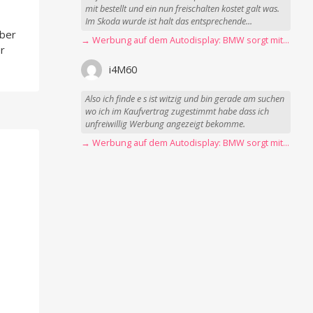
mit bestellt und ein nun freischalten kostet galt was.
Im Skoda wurde ist halt das entsprechende...
über
→ Werbung auf dem Autodisplay: BMW sorgt mit Spider-Man-Werbung für scharfe Kritik
r
i4M60
Also ich finde e s ist witzig und bin gerade am suchen
wo ich im Kaufvertrag zugestimmt habe dass ich
unfreiwillig Werbung angezeigt bekomme.
→ Werbung auf dem Autodisplay: BMW sorgt mit Spider-Man-Werbung für scharfe Kritik