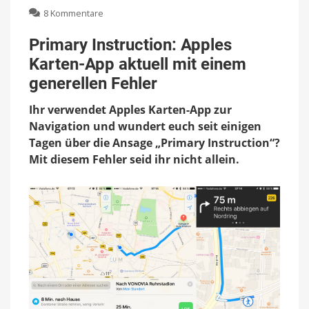
zu
8 Kommentare
Primary
Instruction:
Primary Instruction: Apples
Apples
Karten-App aktuell mit einem
Karten-
App
generellen Fehler
aktuell
mit
Ihr verwendet Apples Karten-App zur
einem
Navigation und wundert euch seit einigen
generellen
Tagen über die Ansage „Primary Instruction“?
Fehler
Mit diesem Fehler seid ihr nicht allein.