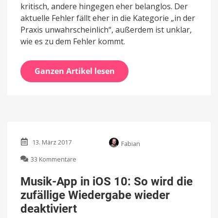
kritisch, andere hingegen eher belanglos. Der
aktuelle Fehler fällt eher in die Kategorie „in der
Praxis unwahrscheinlich“, außerdem ist unklar,
wie es zu dem Fehler kommt.
Ganzen Artikel lesen
13. März 2017
Fabian
zu
33 Kommentare
Musik-
App
Musik-App in iOS 10: So wird die
in
zufällige Wiedergabe wieder
iOS
10:
deaktiviert
So