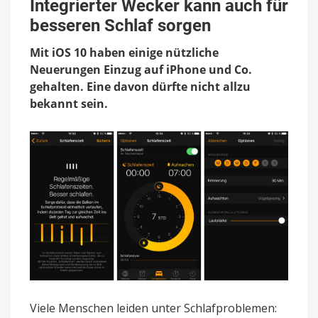
Integrierter Wecker kann auch für
Funktion:
Integrierter
besseren Schlaf sorgen
Wecker
kann
Mit iOS 10 haben einige nützliche
auch
Neuerungen Einzug auf iPhone und Co.
für
gehalten. Eine davon dürfte nicht allzu
besseren
Schlaf
bekannt sein.
sorgen
Viele Menschen leiden unter Schlafproblemen: