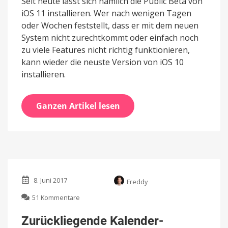
Seit heute lässt sich nämlich die Public Beta von
iOS 11 installieren. Wer nach wenigen Tagen
oder Wochen feststellt, dass er mit dem neuen
System nicht zurechtkommt oder einfach noch
zu viele Features nicht richtig funktionieren,
kann wieder die neuste Version von iOS 10
installieren.
Ganzen Artikel lesen
8. Juni 2017
Freddy
zu
51 Kommentare
Zurückliegende
Kalender-
Zurückliegende Kalender-
Einträge