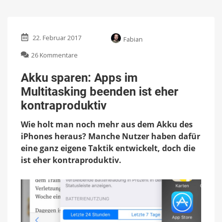
22. Februar 2017
Fabian
zu
26 Kommentare
Akku
sparen:
Akku sparen: Apps im
Apps
Multitasking beenden ist eher
im
Multitasking
kontraproduktiv
beenden
ist
Wie holt man noch mehr aus dem Akku des
eher
iPhones heraus? Manche Nutzer haben dafür
kontraproduktiv
eine ganz eigene Taktik entwickelt, doch die
ist eher kontraproduktiv.