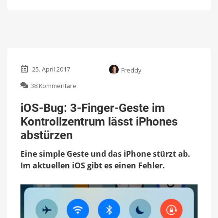
25. April 2017
Freddy
zu
38 Kommentare
iOS-
Bug:
iOS-Bug: 3-Finger-Geste im
3-
Kontrollzentrum lässt iPhones
Finger-
Geste
abstürzen
im
Kontrollzentrum
Eine simple Geste und das iPhone stürzt ab.
lässt
Im aktuellen iOS gibt es einen Fehler.
iPhones
abstürzen