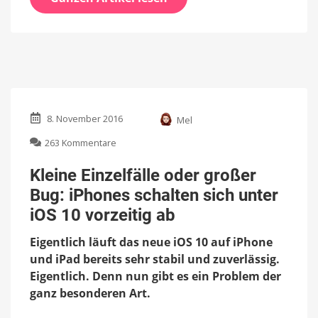
8. November 2016
Mel
zu
263 Kommentare
Kleine
Einzelfälle
Kleine Einzelfälle oder großer
oder
Bug: iPhones schalten sich unter
großer
Bug:
iOS 10 vorzeitig ab
iPhones
schalten
Eigentlich läuft das neue iOS 10 auf iPhone
sich
und iPad bereits sehr stabil und zuverlässig.
unter
Eigentlich. Denn nun gibt es ein Problem der
iOS
10
ganz besonderen Art.
vorzeitig