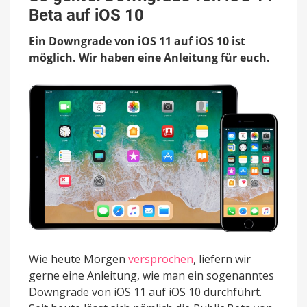
Downgrade
Beta auf iOS 10
von
iOS
Ein Downgrade von iOS 11 auf iOS 10 ist
11
Beta
möglich. Wir haben eine Anleitung für euch.
auf
iOS
10
Wie heute Morgen
versprochen
, liefern wir
gerne eine Anleitung, wie man ein sogenanntes
Downgrade von iOS 11 auf iOS 10 durchführt.