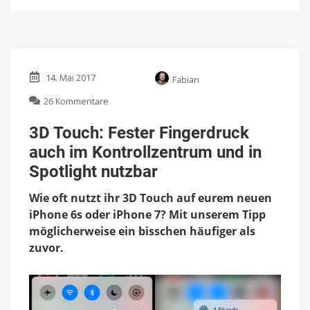
14. Mai 2017
Fabian
zu
26 Kommentare
3D
Touch:
3D Touch: Fester Fingerdruck
Fester
auch im Kontrollzentrum und in
Fingerdruck
auch
Spotlight nutzbar
im
Kontrollzentrum
Wie oft nutzt ihr 3D Touch auf eurem neuen
und
iPhone 6s oder iPhone 7? Mit unserem Tipp
in
möglicherweise ein bisschen häufiger als
Spotlight
nutzbar
zuvor.