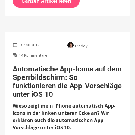
Ganzen Artikel lesen
3. Mai 2017
Freddy
zu
14 Kommentare
Automatische
App-
Automatische App-Icons auf dem
Icons
Sperrbildschirm: So
auf
dem
funktionieren die App-Vorschläge
Sperrbildschirm:
unter iOS 10
So
funktionieren
Wieso zeigt mein iPhone automatisch App-
die
Icons in der linken unteren Ecke an? Wir
App-
Vorschläge
erklären euch die automatischen App-
unter
Vorschläge unter iOS 10.
iOS