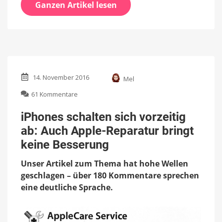
Ganzen Artikel lesen
14. November 2016
Mel
zu
61 Kommentare
iPhones
schalten
iPhones schalten sich vorzeitig
sich
ab: Auch Apple-Reparatur bringt
vorzeitig
ab:
keine Besserung
Auch
Apple-
Unser Artikel zum Thema hat hohe Wellen
Reparatur
geschlagen – über 180 Kommentare sprechen
bringt
eine deutliche Sprache.
keine
Besserung