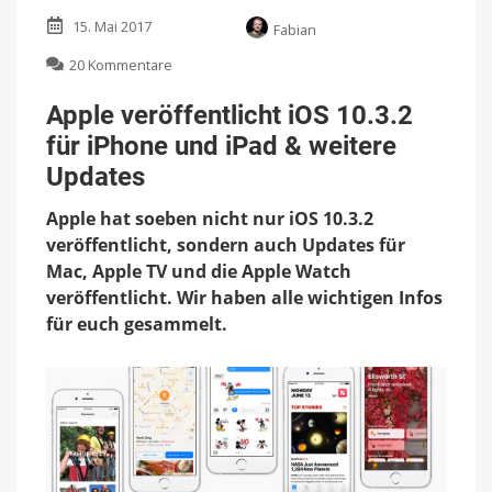
15. Mai 2017
Fabian
zu
20 Kommentare
Apple
veröffentlicht
Apple veröffentlicht iOS 10.3.2
iOS
für iPhone und iPad & weitere
10.3.2
für
Updates
iPhone
und
Apple hat soeben nicht nur iOS 10.3.2
iPad
veröffentlicht, sondern auch Updates für
&
Mac, Apple TV und die Apple Watch
weitere
Updates
veröffentlicht. Wir haben alle wichtigen Infos
für euch gesammelt.