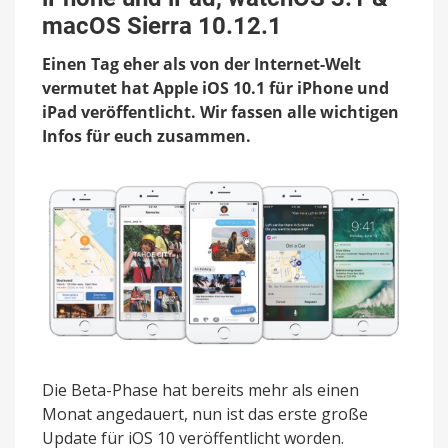
10.1
für
macOS Sierra 10.12.1
iPhone
und
Einen Tag eher als von der Internet-Welt
iPad,
vermutet hat Apple iOS 10.1 für iPhone und
watchOS
iPad veröffentlicht. Wir fassen alle wichtigen
3.1
&
Infos für euch zusammen.
macOS
Sierra
10.12.1
Die Beta-Phase hat bereits mehr als einen
Monat angedauert, nun ist das erste große
Update für iOS 10 veröffentlicht worden.