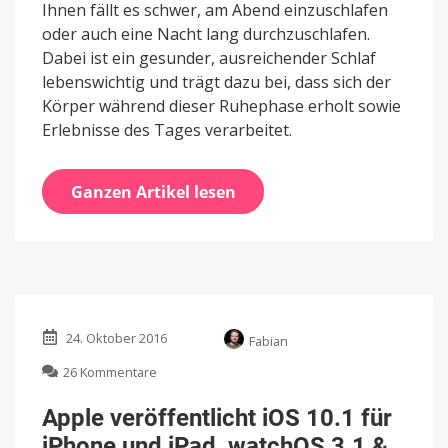
Ihnen fällt es schwer, am Abend einzuschlafen
oder auch eine Nacht lang durchzuschlafen.
Dabei ist ein gesunder, ausreichender Schlaf
lebenswichtig und trägt dazu bei, dass sich der
Körper während dieser Ruhephase erholt sowie
Erlebnisse des Tages verarbeitet.
Ganzen Artikel lesen
24. Oktober 2016
Fabian
zu
26 Kommentare
Apple
veröffentlicht
Apple veröffentlicht iOS 10.1 für
iOS
iPhone und iPad, watchOS 3.1 &