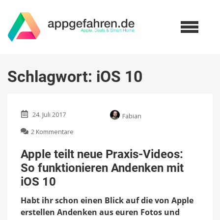
Schlagwort:
iOS 10
24. Juli 2017
Fabian
zu
2 Kommentare
Apple
teilt
Apple teilt neue Praxis-Videos:
neue
So funktionieren Andenken mit
Praxis-
Videos:
iOS 10
So
funktionieren
Habt ihr schon einen Blick auf die von Apple
Andenken
erstellen Andenken aus euren Fotos und
mit