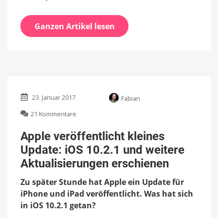
Ganzen Artikel lesen
23. Januar 2017
Fabian
zu
21 Kommentare
Apple
veröffentlicht
Apple veröffentlicht kleines
kleines
Update: iOS 10.2.1 und weitere
Update:
iOS
Aktualisierungen erschienen
10.2.1
und
Zu später Stunde hat Apple ein Update für
weitere
iPhone und iPad veröffentlicht. Was hat sich
Aktualisierungen
in iOS 10.2.1 getan?
erschienen