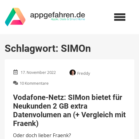
Schlagwort:
SIMOn
17. November 2022
Freddy
zu
10 Kommentare
Vodafone-
Netz:
Vodafone-Netz: SIMon bietet für
SIMon
Neukunden 2 GB extra
bietet
für
Datenvolumen an (+ Vergleich mit
Neukunden
Fraenk)
2
GB
Oder doch lieber Fraenk?
extra