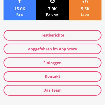
15.0K
7.9K
5.5K
Fans
Follower
Leser
Testberichte
appgefahren im App Store
Einloggen
Kontakt
Das Team