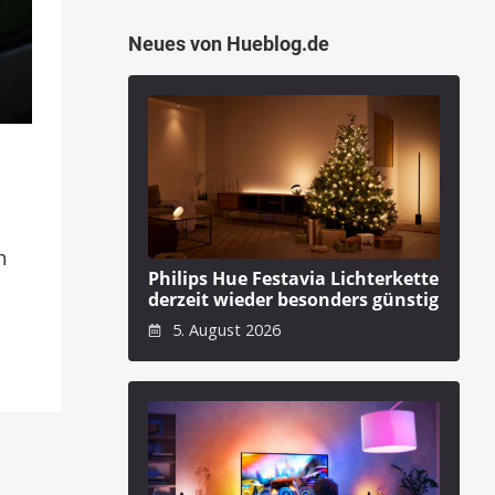
Neues von Hueblog.de
t
h
Philips Hue Festavia Lichterkette
derzeit wieder besonders günstig
5. August 2026