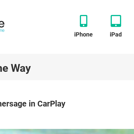
iPhone
iPad
he Way
u
eather
ersage in CarPlay
n
he
ay:
ettervorhersage
n