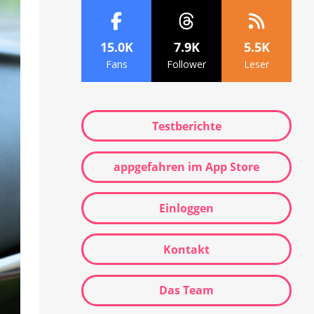
15.0K
7.9K
5.5K
Fans
Follower
Leser
Testberichte
appgefahren im App Store
Einloggen
Kontakt
Das Team