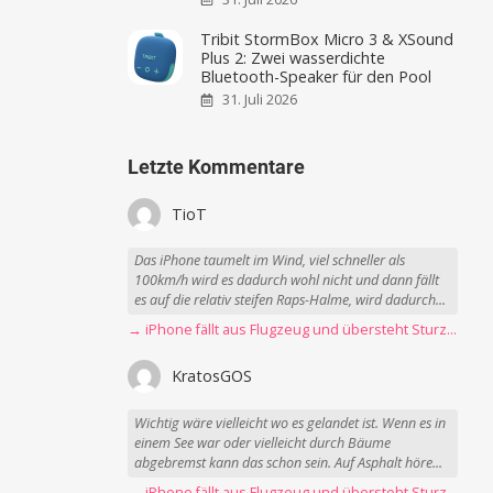
Tribit StormBox Micro 3 & XSound
Plus 2: Zwei wasserdichte
Bluetooth-Speaker für den Pool
31. Juli 2026
Letzte Kommentare
TioT
Das iPhone taumelt im Wind, viel schneller als
100km/h wird es dadurch wohl nicht und dann fällt
es auf die relativ steifen Raps-Halme, wird dadurch...
→ iPhone fällt aus Flugzeug und übersteht Sturz unbeschadet
KratosGOS
Wichtig wäre vielleicht wo es gelandet ist. Wenn es in
einem See war oder vielleicht durch Bäume
abgebremst kann das schon sein. Auf Asphalt höre...
→ iPhone fällt aus Flugzeug und übersteht Sturz unbeschadet