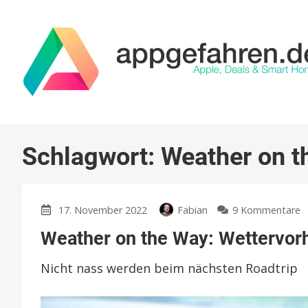
Schlagwort:
Weather on t
z
17. November 2022
Fabian
9 Kommentare
W
Weather on the Way: Wettervorh
o
t
Nicht nass werden beim nächsten Roadtrip
W
W
i