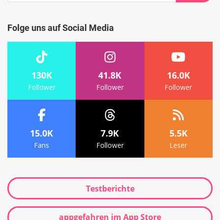
Suche
Folge uns auf Social Media
130K
41.8K
16.0K
Follower
Follower
Follower
15.0K
7.9K
5.5K
Fans
Follower
Leser
Testberichte
appgefahren im App Store