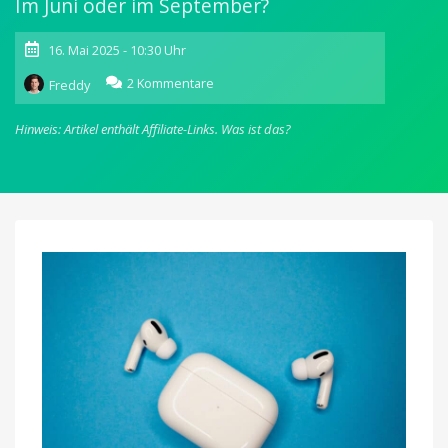
Im Juni oder im September?
16. Mai 2025 - 10:30 Uhr
zu
2 Kommentare
Freddy
AirPods
Pro
Hinweis: Artikel enthält Affiliate-Links.
Was ist das?
3:
Apple-
Leak
deutet
auf
baldige
Markteinführung
hin