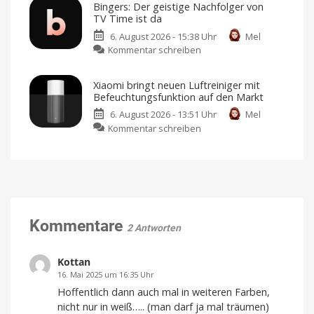
Google
Bingers: Der geistige Nachfolger von
Smart-
Play
TV Time ist da
Home-
Store
6. August 2026 - 15:38 Uhr
Mel
Portfolio:
Sicherheitsbedenken
führten
zu
Kommentar schreiben
Zwei
damals
zum
Bingers:
neue
Rückzug
Der
Sensoren
Xiaomi bringt neuen Luftreiniger mit
geistige
für
Befeuchtungsfunktion auf den Markt
Nachfolger
Garagen,
6. August 2026 - 13:51 Uhr
Mel
von
Tore
zu
Kommentar schreiben
TV
und
Xiaomi
Time
mehr
bringt
ist
Kompatibel
mit
neuen
da
Apple
Home
Luftreiniger
Mehr
als
mit
nur
eine
Befeuchtungsfunktion
Watchlist
auf
Kommentare
2 Antworten
den
Markt
Preis
Kottan
und
Verfügbarkeit
16. Mai 2025 um 16:35 Uhr
noch
offen
Hoffentlich dann auch mal in weiteren Farben,
nicht nur in weiß….. (man darf ja mal träumen)