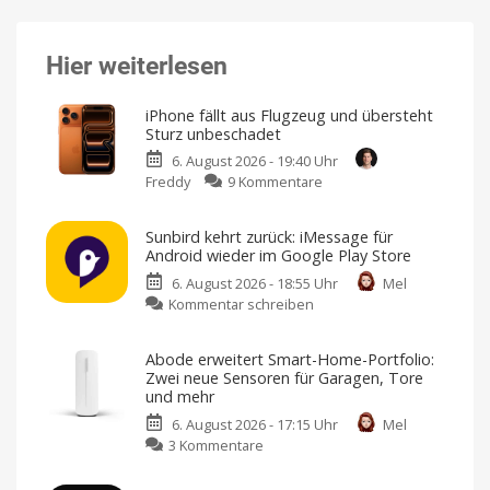
Hier weiterlesen
iPhone fällt aus Flugzeug und übersteht
Sturz unbeschadet
6. August 2026 - 19:40 Uhr
zu
Freddy
9 Kommentare
iPhone
fällt
Sunbird kehrt zurück: iMessage für
aus
Android wieder im Google Play Store
Flugzeug
6. August 2026 - 18:55 Uhr
Mel
und
zu
Kommentar schreiben
übersteht
Sunbird
Sturz
kehrt
unbeschadet
Abode erweitert Smart-Home-Portfolio:
zurück:
Aus
Zwei neue Sensoren für Garagen, Tore
über
iMessage
1.000
und mehr
Metern
für
aus
dem
6. August 2026 - 17:15 Uhr
Mel
Android
Fenster
zu
gefallen
3 Kommentare
wieder
Abode
im
erweitert