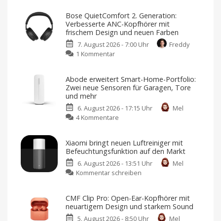
Bose QuietComfort 2. Generation:
Verbesserte ANC-Kopfhörer mit
frischem Design und neuen Farben
7. August 2026 - 7:00 Uhr
Freddy
zu
1 Kommentar
Bose
QuietComfort
Abode erweitert Smart-Home-Portfolio:
2.
Zwei neue Sensoren für Garagen, Tore
Generation:
und mehr
Verbesserte
6. August 2026 - 17:15 Uhr
Mel
ANC-
zu
4 Kommentare
Kopfhörer
Abode
mit
erweitert
frischem
Xiaomi bringt neuen Luftreiniger mit
Smart-
Design
Befeuchtungsfunktion auf den Markt
Home-
und
6. August 2026 - 13:51 Uhr
Mel
Portfolio:
neuen
zu
Kommentar schreiben
Zwei
Farben
Xiaomi
neue
Jetzt
für
bringt
Sensoren
349,95
CMF Clip Pro: Open-Ear-Kopfhörer mit
Euro
neuen
für
vorbestellen
neuartigem Design und starkem Sound
Luftreiniger
Garagen,
5. August 2026 - 8:50 Uhr
Mel
mit
Tore