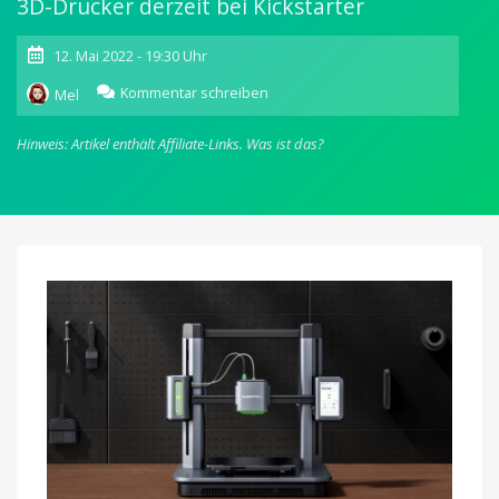
3D-Drucker derzeit bei Kickstarter
12. Mai 2022 - 19:30 Uhr
zu
Kommentar schreiben
Mel
AnkerMake
M5
Hinweis: Artikel enthält Affiliate-Links.
Was ist das?
3D:
Neues
optionales
Zubehör
erlaubt
auch
Farbausdrucke