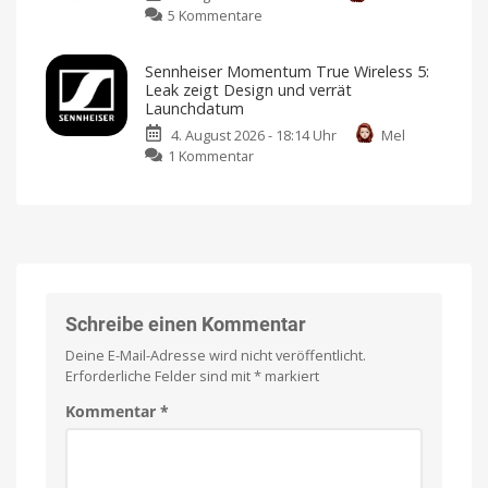
zu
5 Kommentare
Befeuchtungsfunktion
und
CMF
auf
mehr
Clip
den
Kompatibel
Sennheiser Momentum True Wireless 5:
mit
Pro:
Markt
Apple
Leak zeigt Design und verrät
Home
Open-
Preis
Launchdatum
und
Ear-
Verfügbarkeit
noch
4. August 2026 - 18:14 Uhr
Mel
Kopfhörer
offen
zu
1 Kommentar
mit
Sennheiser
neuartigem
Momentum
Design
True
und
Wireless
starkem
5:
Sound
Leak
Klare
Gespräche
zeigt
dank
VPU-
Design
Schreibe einen Kommentar
gestützter
Clear
und
Voice
Deine E-Mail-Adresse wird nicht veröffentlicht.
Technology
verrät
Erforderliche Felder sind mit
*
markiert
Launchdatum
Stabiler
Kommentar
*
Preis
und
frische
Farben