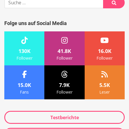
nach:
Suche
Folge uns auf Social Media
130K
41.8K
16.0K
Follower
Follower
Follower
15.0K
7.9K
5.5K
Fans
Follower
Leser
Testberichte