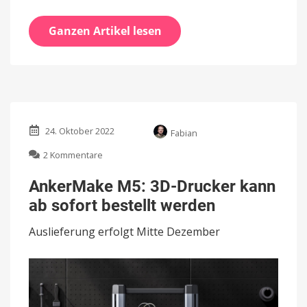
Ganzen Artikel lesen
24. Oktober 2022
Fabian
zu
2 Kommentare
AnkerMake
M5:
AnkerMake M5: 3D-Drucker kann
3D-
ab sofort bestellt werden
Drucker
kann
Auslieferung erfolgt Mitte Dezember
ab
sofort
bestellt
werden