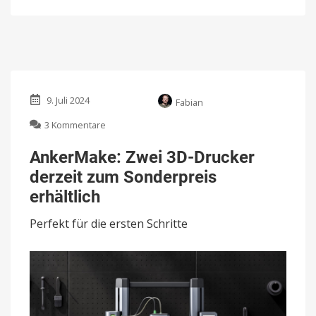
9. Juli 2024
Fabian
zu
3 Kommentare
AnkerMake:
Zwei
AnkerMake: Zwei 3D-Drucker
3D-
derzeit zum Sonderpreis
Drucker
derzeit
erhältlich
zum
Sonderpreis
Perfekt für die ersten Schritte
erhältlich