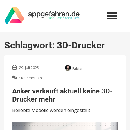
Schlagwort:
3D-Drucker
29. Juli 2025
Fabian
zu
2 Kommentare
Anker
verkauft
Anker verkauft aktuell keine 3D-
aktuell
Drucker mehr
keine
3D-
Beliebte Modelle werden eingestellt
Drucker
mehr