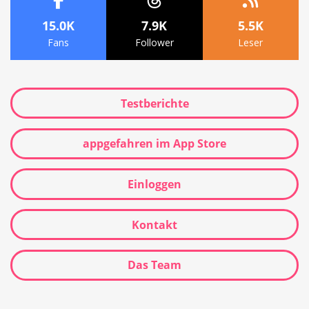
15.0K
7.9K
5.5K
Fans
Follower
Leser
Testberichte
appgefahren im App Store
Einloggen
Kontakt
Das Team