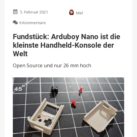
5. Februar 2021
Mel
zu
6 Kommentare
Fundstück:
Arduboy
Fundstück: Arduboy Nano ist die
Nano
kleinste Handheld-Konsole der
ist
die
Welt
kleinste
Handheld-
Open Source und nur 26 mm hoch
Konsole
der
Welt