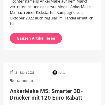
Tochter namens AnkerMake auf dem Markt
vertreten ist und das erste Modell AnkerMake
M5 nach einer Kickstarter-Kampagne seit
Oktober 2022 auch regulär im Handel erhältlich
ist.
Ganzen Artikel lesen
21. März 2023
Fabian
zu
1 Kommentar
AnkerMake
M5:
AnkerMake M5: Smarter 3D-
Smarter
Drucker mit 120 Euro Rabatt
3D-
Drucker