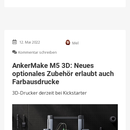
12. Mai 2022
Mel
zu
Kommentar schreiben
AnkerMake
M5
AnkerMake M5 3D: Neues
3D:
optionales Zubehör erlaubt auch
Neues
optionales
Farbausdrucke
Zubehör
erlaubt
3D-Drucker derzeit bei Kickstarter
auch
Farbausdrucke