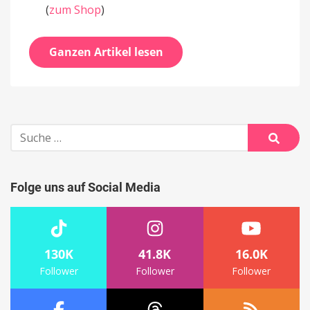
(
zum Shop
)
Ganzen Artikel lesen
Suche
nach:
Suche
Folge uns auf Social Media
130K
41.8K
16.0K
Follower
Follower
Follower