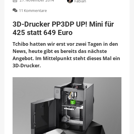
27. November 2014
Fabian
zu
11 Kommentare
3D-
Drucker
3D-Drucker PP3DP UP! Mini für
PP3DP
425 statt 649 Euro
UP!
Mini
Tchibo hatten wir erst vor zwei Tagen in den
für
425
News, heute gibt es bereits das nächste
statt
Angebot. Im Mittelpunkt steht dieses Mal ein
649
3D-Drucker.
Euro