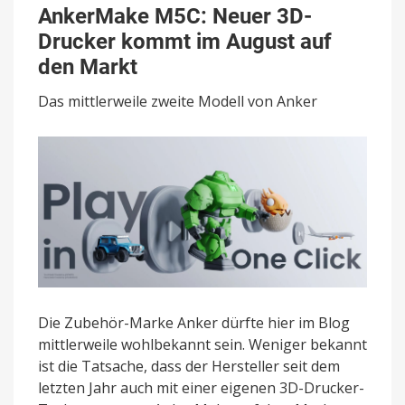
M5C:
AnkerMake M5C: Neuer 3D-
Neuer
Drucker kommt im August auf
3D-
Drucker
den Markt
kommt
im
Das mittlerweile zweite Modell von Anker
August
auf
den
Markt
Die Zubehör-Marke Anker dürfte hier im Blog
mittlerweile wohlbekannt sein. Weniger bekannt
ist die Tatsache, dass der Hersteller seit dem
letzten Jahr auch mit einer eigenen 3D-Drucker-