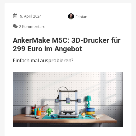
9. April 2024
Fabian
zu
2 Kommentare
AnkerMake
M5C:
AnkerMake M5C: 3D-Drucker für
3D-
299 Euro im Angebot
Drucker
für
Einfach mal ausprobieren?
299
Euro
im
Angebot