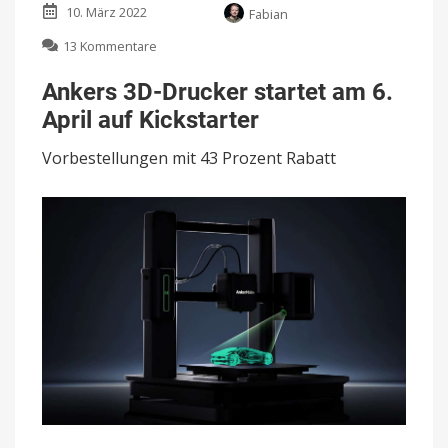
10. März 2022
Fabian
zu
13 Kommentare
Ankers
3D-
Ankers 3D-Drucker startet am 6.
Drucker
April auf Kickstarter
startet
am
Vorbestellungen mit 43 Prozent Rabatt
6.
April
auf
Kickstarter