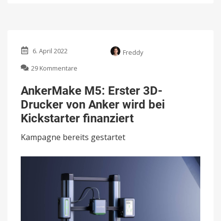
6. April 2022
Freddy
zu
29 Kommentare
AnkerMake
M5:
AnkerMake M5: Erster 3D-
Erster
Drucker von Anker wird bei
3D-
Drucker
Kickstarter finanziert
von
Anker
Kampagne bereits gestartet
wird
bei
Kickstarter
finanziert