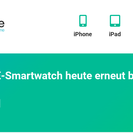
iPhone
iPad
E-Smartwatch heute erneut b
u
pple
Watch
eries
: