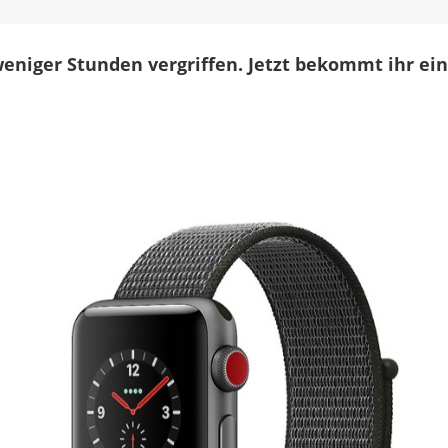
TE-
Smartwatch
eute
eniger Stunden vergriffen. Jetzt bekommt ihr ei
rneut
ei
yberport
im
Angebot