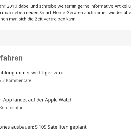
Jahr 2010 dabei und schreibe weiterhin gerne informative Artikel 
ch mich neben neuen Smart Home Geräten auch immer wieder übe
enen man sich die Zeit vertreiben kann.
rfahren
Kühlung immer wichtiger wird
zu
3 Kommentare
Kuxiu
D5
im
n-App landet auf der Apple Watch
Test:
zu
 Kommentar
Warum
Granola:
eine
KI-
aktive
gestützte
ones ausbauen: 5.105 Satelliten geplant
Kühlung