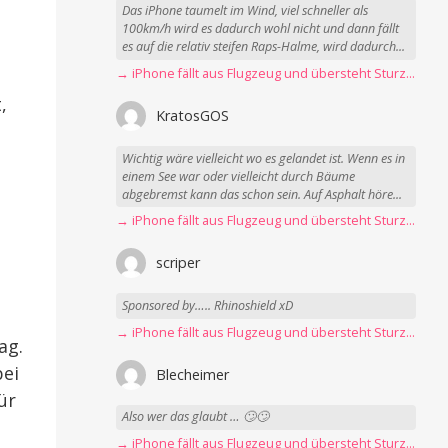
Das iPhone taumelt im Wind, viel schneller als
100km/h wird es dadurch wohl nicht und dann fällt
es auf die relativ steifen Raps-Halme, wird dadurch...
→ iPhone fällt aus Flugzeug und übersteht Sturz unbeschadet
,
KratosGOS
Wichtig wäre vielleicht wo es gelandet ist. Wenn es in
einem See war oder vielleicht durch Bäume
abgebremst kann das schon sein. Auf Asphalt höre...
→ iPhone fällt aus Flugzeug und übersteht Sturz unbeschadet
scriper
Sponsored by….. Rhinoshield xD
→ iPhone fällt aus Flugzeug und übersteht Sturz unbeschadet
ag.
bei
Blecheimer
ür
Also wer das glaubt … 🙄🙄
→ iPhone fällt aus Flugzeug und übersteht Sturz unbeschadet