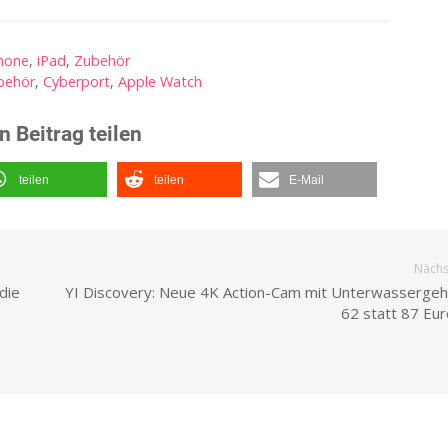
hone
,
iPad
,
Zubehör
behör
,
Cyberport
,
Apple Watch
n Beitrag teilen
teilen
teilen
E-Mail
Nächst
die
YI Discovery: Neue 4K Action-Cam mit Unterwassergeh
62 statt 87 Eur