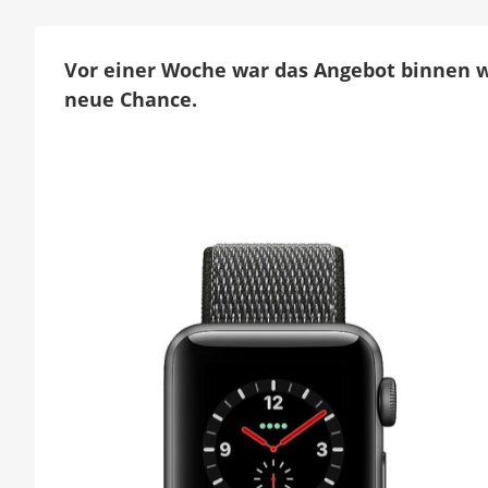
L
h
Vor einer Woche war das Angebot binnen w
e
neue Chance.
b
C