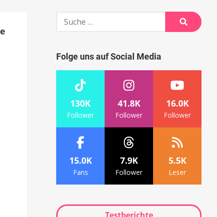
Suche
nach:
ne
Suche
Folge uns auf Social Media
130K
41.8K
16.0K
Follower
Follower
Follower
15.0K
7.9K
5.5K
Fans
Follower
Leser
Testberichte