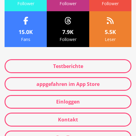
Follower
Follower
Follower
15.0K
7.9K
5.5K
Fans
Follower
Leser
Testberichte
appgefahren im App Store
Einloggen
Kontakt