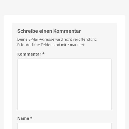
Pro:
handelt
Open-
nach
Ear-
CSAM-
Kopfhörer
Fund
mit
Erpresser
nutzt
neuartigem
Schreibe einen Kommentar
KI
und
Design
Manipulation
Deine E-Mail-Adresse wird nicht veröffentlicht.
und
Erforderliche Felder sind mit
*
markiert
starkem
Sound
Kommentar
*
Klare
Gespräche
dank
VPU-
gestützter
Clear
Voice
Technology
Name
*