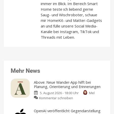
immer im Blick. Im Bereich Smart
Home teste ich liebend gerne
Saug- und Wischroboter, schaue
mir HomeKit- und Matter-Gadgets
an und fülle unsere Social Media-
Kanäle bei Instagram, TikTok und
Threads mit Leben.
Mehr News
Above: Neue Wander-App hilft bei
Planung, Orientierung und Erinnerungen
5. August 2026 - 18:00 Uhr
Mel
zu
Kommentar schreiben
Above:
Neue
OpenAI veröffentlicht Gegendarstellung
Wander-