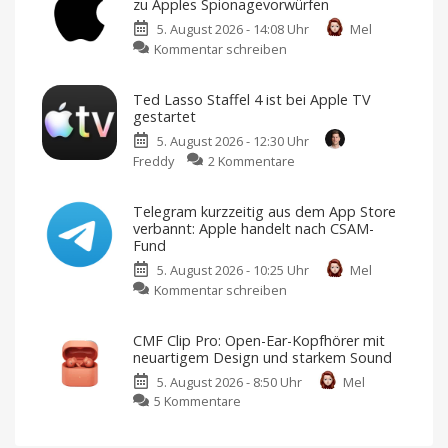
zu Apples Spionagevorwürfen
App
5. August 2026 - 14:08 Uhr
Mel
hilft
zu
Kommentar schreiben
bei
OpenAI
Planung,
veröffentlicht
Orientierung
Ted Lasso Staffel 4 ist bei Apple TV
Gegendarstellung
und
gestartet
zu
Erinnerungen
5. August 2026 - 12:30 Uhr
Apples
Fairer
Einmalkauf
zu
Freddy
2 Kommentare
Spionagevorwürfen
für
unbegrenzte
Ted
KI-
Wanderungen
Unternehmen
Lasso
soll
Telegram kurzzeitig aus dem App Store
Geschäftsgeheimnisse
Staffel
gestohlen
verbannt: Apple handelt nach CSAM-
haben
4
Fund
ist
5. August 2026 - 10:25 Uhr
Mel
bei
zu
Kommentar schreiben
Apple
Telegram
TV
kurzzeitig
gestartet
CMF Clip Pro: Open-Ear-Kopfhörer mit
aus
Die
neuartigem Design und starkem Sound
Kult-
dem
Serie
kehrt
5. August 2026 - 8:50 Uhr
Mel
App
mit
10
zu
5 Kommentare
Store
neuen
CMF
Episoden
verbannt:
zurück
Clip
Apple