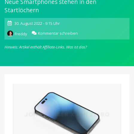
Neue Smartphones stehen in den
Startlöchern
30. August 2022 - 9:15 Uhr
zu
Kommentar schreiben
Freddy
Gerüchte:
iPhone
Hinweis: Artikel enthält Affiliate-Links.
Was ist das?
14
Pro
mit
30
Watt,
nächstes
iPhone
SE
mit
iPhone
XR-
Design