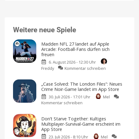
Weitere neue Spiele
Madden NFL 27 landet auf Apple
Arcade: Football-Fans dürfen sich
freuen
6. August 2026 - 12:30 Uhr
zu
Freddy
Kommentar schreiben
Madden
NFL
„Case Solved: The London Files“: Neues
27
Crime Noir-Game landet im App Store
landet
30. Juli 2026 - 17:01 Uhr
Mel
auf
Kommentar schreiben
zu
Apple
„Case
Arcade:
Solved:
Football-
Don’t Starve Together: Kultiges
The
Fans
Multiplayer-Survival-Game erscheint im
London
dürfen
App Store
Files“:
sich
23. Juli 2026 - 8:10 Uhr
Mel
Neues
freuen