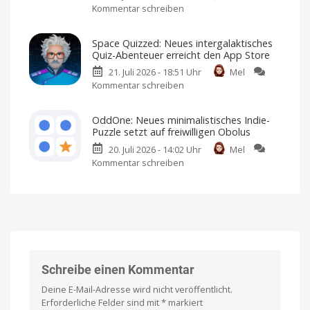
Kommentar schreiben
zu
Crime
American
Football
Don’t
Noir-
für
iPhone
Starve
Game
und
Space Quizzed: Neues intergalaktisches
iPad
Together:
landet
Quiz-Abenteuer erreicht den App Store
Kultiges
im
21. Juli 2026 - 18:51 Uhr
Mel
Multiplayer-
App
Kommentar schreiben
zu
Survival-
Store
Space
Game
Premium-
Spiel
Quizzed:
erscheint
mit
OddOne: Neues minimalistisches Indie-
Einmalkauf
Neues
im
Puzzle setzt auf freiwilligen Obolus
intergalaktisches
App
20. Juli 2026 - 14:02 Uhr
Mel
Quiz-
Store
Kommentar schreiben
zu
Abenteuer
Ich
habe
OddOne:
erreicht
es
bereits
Neues
den
angespielt
minimalistisches
App
Indie-
Store
Puzzle
Kostenlos
anspielen
setzt
und
per
auf
Einmalkauf
freischalten
freiwilligen
Schreibe einen Kommentar
Obolus
Deine E-Mail-Adresse wird nicht veröffentlicht.
Spielbar
auf
Erforderliche Felder sind mit
*
markiert
iPhones