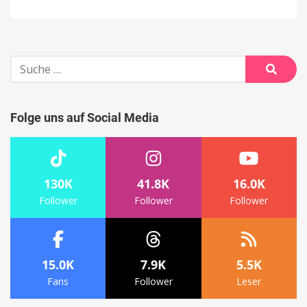
Suche
nach:
Suche
Folge uns auf Social Media
130K
41.8K
16.0K
Follower
Follower
Follower
15.0K
7.9K
5.5K
Fans
Follower
Leser