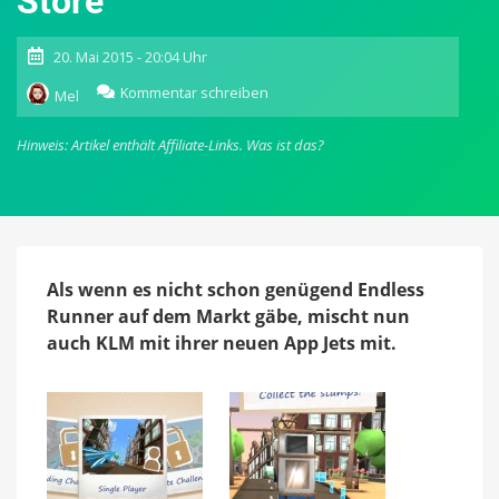
Store
20. Mai 2015 - 20:04 Uhr
zu
Kommentar schreiben
Mel
Jets:
Niederländische
Hinweis: Artikel enthält Affiliate-Links.
Was ist das?
Fluggesellschaft
KLM
bringt
Endless
Runner
in
den
Als wenn es nicht schon genügend Endless
App
Runner auf dem Markt gäbe, mischt nun
Store
auch KLM mit ihrer neuen App Jets mit.