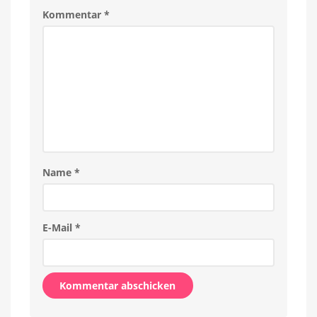
und
iPads
Kommentar
*
Name
*
E-Mail
*
Alternative: