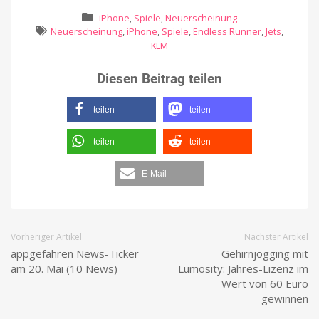
iPhone
,
Spiele
,
Neuerscheinung
Neuerscheinung
,
iPhone
,
Spiele
,
Endless Runner
,
Jets
,
KLM
Diesen Beitrag teilen
teilen
teilen
teilen
teilen
E-Mail
Vorheriger Artikel
Nächster Artikel
appgefahren News-Ticker
Gehirnjogging mit
am 20. Mai (10 News)
Lumosity: Jahres-Lizenz im
Wert von 60 Euro
gewinnen