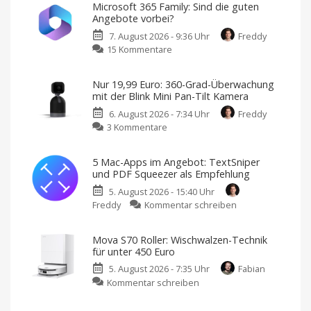
Microsoft 365 Family: Sind die guten
Angebote vorbei?
7. August 2026 - 9:36 Uhr
Freddy
zu
15 Kommentare
Microsoft
365
Nur 19,99 Euro: 360-Grad-Überwachung
Family:
mit der Blink Mini Pan-Tilt Kamera
Sind
6. August 2026 - 7:34 Uhr
Freddy
die
zu
3 Kommentare
guten
Nur
Angebote
19,99
vorbei?
5 Mac-Apps im Angebot: TextSniper
Euro:
Große
und PDF Squeezer als Empfehlung
Rabatte
360-
gibt
es
5. August 2026 - 15:40 Uhr
Grad-
nicht
mehr
zu
Freddy
Kommentar schreiben
Überwachung
5
mit
Mac-
der
Mova S70 Roller: Wischwalzen-Technik
Apps
Blink
für unter 450 Euro
im
Mini
5. August 2026 - 7:35 Uhr
Fabian
Angebot:
Pan-
zu
Kommentar schreiben
TextSniper
Tilt
Mova
und
Kamera
S70
PDF
Kostet