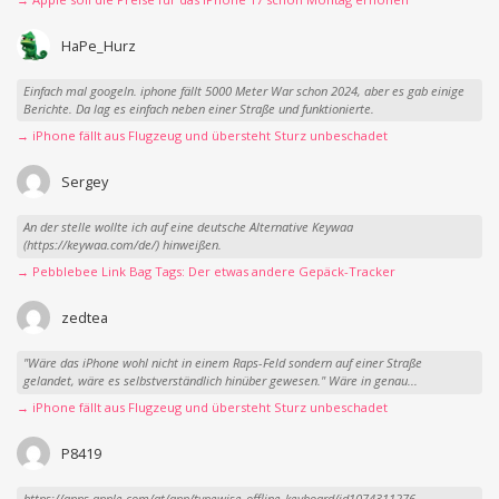
HaPe_Hurz
Einfach mal googeln. iphone fällt 5000 Meter War schon 2024, aber es gab einige
Berichte. Da lag es einfach neben einer Straße und funktionierte.
→ iPhone fällt aus Flugzeug und übersteht Sturz unbeschadet
Sergey
An der stelle wollte ich auf eine deutsche Alternative Keywaa
(https://keywaa.com/de/) hinweißen.
→ Pebblebee Link Bag Tags: Der etwas andere Gepäck-Tracker
zedtea
"Wäre das iPhone wohl nicht in einem Raps-Feld sondern auf einer Straße
gelandet, wäre es selbstverständlich hinüber gewesen." Wäre in genau...
→ iPhone fällt aus Flugzeug und übersteht Sturz unbeschadet
P8419
https://apps.apple.com/at/app/typewise-offline-keyboard/id1074311276