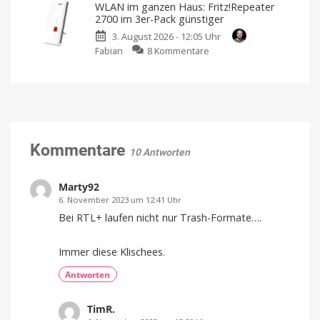
WLAN im ganzen Haus: Fritz!Repeater
sonst
Roller:
Squeezer
39,99
2700 im 3er-Pack günstiger
Euro
Wischwalzen-
als
3. August 2026 - 12:05 Uhr
Technik
Empfehlung
zu
Fabian
8 Kommentare
für
Neue
Aktion
WLAN
unter
bei
BundleHunt
im
450
ganzen
Euro
Haus:
Endlich
ein
Fritz!Repeater
ordentlicher
Preis
2700
im
Kommentare
10 Antworten
3er-
Pack
günstiger
Marty92
Kompatibel
6. November 2023 um 12:41 Uhr
mit
eurer
Bei RTL+ laufen nicht nur Trash-Formate….
Fritz!Box
Immer diese Klischees.
Antworten
TimR.