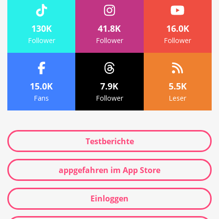
130K
41.8K
16.0K
Follower
Follower
Follower
15.0K
7.9K
5.5K
Fans
Follower
Leser
Testberichte
appgefahren im App Store
Einloggen