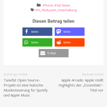
iPhone
,
iPad
,
News
RTL
,
Reduziert
,
Unterhaltung
Diesen Beitrag teilen
teilen
teilen
teilen
teilen
E-Mail
Vorheriger Artikel
Nächster Artikel
Tuneful: Open Source-
Apple Arcade: Apple stellt
Projekt ist eine hübsche
Highlights der „Essentials“-
Musiksteuerung für Spotify
Titel vor
und Apple Music