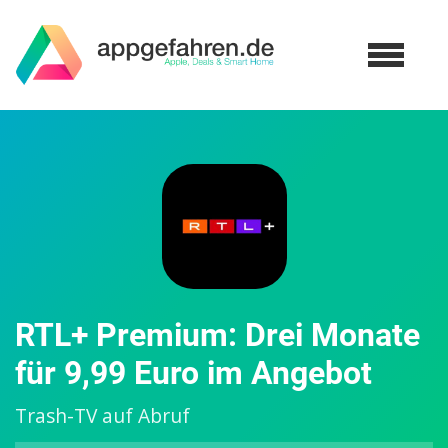
RTL+ Premium: Drei Monate
für 9,99 Euro im Angebot
Trash-TV auf Abruf