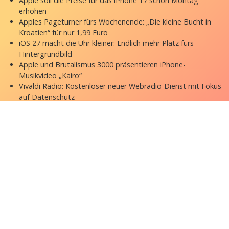
Apple soll die Preise für das iPhone 17 schon Montag
erhöhen
Apples Pageturner fürs Wochenende: „Die kleine Bucht in
Kroatien“ für nur 1,99 Euro
iOS 27 macht die Uhr kleiner: Endlich mehr Platz fürs
Hintergrundbild
Apple und Brutalismus 3000 präsentieren iPhone-
Musikvideo „Kairo“
Vivaldi Radio: Kostenloser neuer Webradio-Dienst mit Fokus
auf Datenschutz
Copyright © 2026 appgefahren.de
Kontakt
Impressum
Datenschutzerklärung
Stock Fotos by DepositPhotos
Datenschutz-Einstellungen