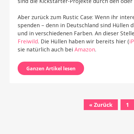
sind die Kickstarter-Projekte durch den oder
Aber zurück zum Rustic Case: Wenn ihr intere
spenden – denn in Deutschland sind Hüllen di
und in verschiedenen Farben. An dieser Stell
Freiwild
. Die Hüllen haben wir bereits hier (
i
sie natürlich auch bei
Amazon
.
Ganzen Artikel lesen
« Zurück
1
Beitrags-
Navigation