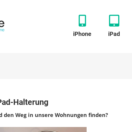
iPhone
iPad
ee:
Pad-Halterung
ept
ld den Weg in unsere Wohnungen finden?
n
rung