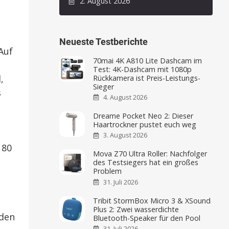
2. August 2026
Neueste Testberichte
Auf
70mai 4K A810 Lite Dashcam im
Test: 4K-Dashcam mit 1080p
,
Rückkamera ist Preis-Leistungs-
Sieger
s
4. August 2026
Dreame Pocket Neo 2: Dieser
Haartrockner pustet euch weg
3. August 2026
 80
Mova Z70 Ultra Roller: Nachfolger
des Testsiegers hat ein großes
Problem
31. Juli 2026
Tribit StormBox Micro 3 & XSound
Plus 2: Zwei wasserdichte
rden
Bluetooth-Speaker für den Pool
31. Juli 2026