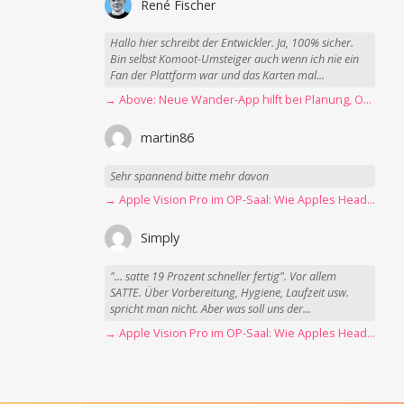
René Fischer
Hallo hier schreibt der Entwickler. Ja, 100% sicher.
Bin selbst Komoot-Umsteiger auch wenn ich nie ein
Fan der Plattform war und das Karten mal...
→ Above: Neue Wander-App hilft bei Planung, Orientierung und Erinnerungen
martin86
Sehr spannend bitte mehr davon
→ Apple Vision Pro im OP-Saal: Wie Apples Headset Operationen beschleunigt
Simply
"... satte 19 Prozent schneller fertig". Vor allem
SATTE. Über Vorbereitung, Hygiene, Laufzeit usw.
spricht man nicht. Aber was soll uns der...
→ Apple Vision Pro im OP-Saal: Wie Apples Headset Operationen beschleunigt