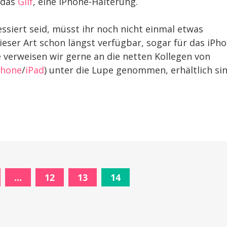
 das
Glif
, eine iPhone-Halterung.
ssiert seid, müsst ihr noch nicht einmal etwas
eser Art schon längst verfügbar, sogar für das iPh
e verweisen wir gerne an die netten Kollegen von
Phone
/
iPad
) unter die Lupe genommen, erhältlich si
…
12
13
14