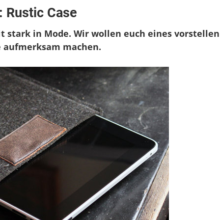
: Rustic Case
te
arter-
t stark in Mode. Wir wollen euch eines vorstellen
t:
c
ive aufmerksam machen.