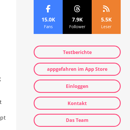
15.0K
7.9K
5.5K
Fans
Follower
Leser
Testberichte
appgefahren im App Store
g
Einloggen
t
Kontakt
ept
Das Team