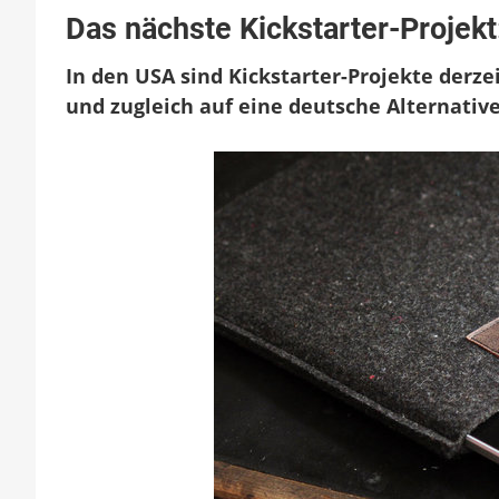
Das
Das nächste Kickstarter-Projekt
nächs
Kickst
In den USA sind Kickstarter-Projekte derzei
Projek
Rusti
und zugleich auf eine deutsche Alternat
Case