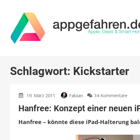
Schlagwort:
Kickstarter
zu
19. März 2011
Fabian
34 Kommentare
Hanfr
Hanfree: Konzept einer neuen i
Konz
einer
Hanfree – könnte diese iPad-Halterung ba
neue
iPad-
Halte