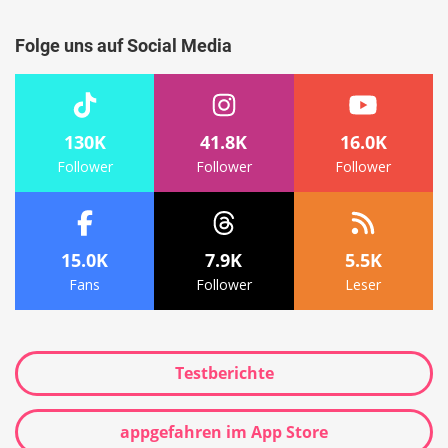
Folge uns auf Social Media
130K
41.8K
16.0K
Follower
Follower
Follower
15.0K
7.9K
5.5K
Fans
Follower
Leser
Testberichte
appgefahren im App Store