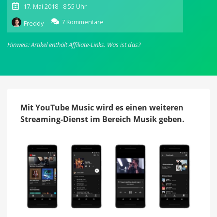
17. Mai 2018 - 8:55 Uhr
zu
7 Kommentare
Freddy
YouTube
Music:
Hinweis: Artikel enthält Affiliate-Links.
Was ist das?
Neuer
Musikstreaming-
Service
offiziell
angekündigt
Mit YouTube Music wird es einen weiteren
Streaming-Dienst im Bereich Musik geben.