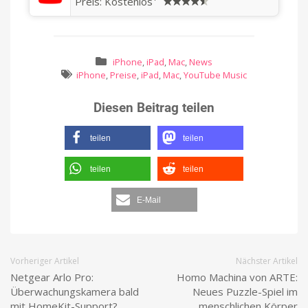
Preis:
Kostenlos
iPhone
,
iPad
,
Mac
,
News
iPhone
,
Preise
,
iPad
,
Mac
,
YouTube Music
Diesen Beitrag teilen
teilen
teilen
teilen
teilen
E-Mail
Vorheriger Artikel
Nächster Artikel
Netgear Arlo Pro:
Homo Machina von ARTE:
Überwachungskamera bald
Neues Puzzle-Spiel im
mit HomeKit-Support?
menschlichen Körper