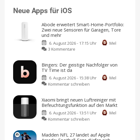
Neue Apps für iOS
Abode erweitert Smart-Home-Portfolio:
Zwei neue Sensoren für Garagen, Tore
und mehr
6. August 2026 - 17:15 Uhr
Mel
zu
3 Kommentare
Abode
erweitert
Bingers: Der geistige Nachfolger von
Smart-
TV Time ist da
Home-
6. August 2026 - 15:38 Uhr
Mel
Portfolio:
zu
Kommentar schreiben
Zwei
Bingers:
neue
Der
Sensoren
Xiaomi bringt neuen Luftreiniger mit
geistige
für
Befeuchtungsfunktion auf den Markt
Nachfolger
Garagen,
6. August 2026 - 13:51 Uhr
Mel
von
Tore
zu
Kommentar schreiben
TV
und
Xiaomi
Time
mehr
bringt
ist
Kompatibel
Madden NFL 27 landet auf Apple
mit
neuen
da
Apple