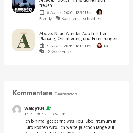
Arcade: Football-Fans dürfen sich
Home
Luftreiniger
Mehr
freuen
als
mit
nur
eine
6. August 2026 - 12:30 Uhr
Befeuchtungsfunktion
Watchlist
zu
Freddy
Kommentar schreiben
auf
Madden
den
NFL
Markt
Above: Neue Wander-App hilft bei
27
Preis
Planung, Orientierung und Erinnerungen
und
landet
Verfügbarkeit
noch
5. August 2026 - 18:00 Uhr
Mel
auf
offen
zu
12 Kommentare
Apple
Above:
Arcade:
Neue
Football-
Wander-
Fans
App
dürfen
hilft
sich
bei
freuen
Planung,
Kommentare
American
7 Antworten
Football
Orientierung
für
iPhone
und
und
iPad
Erinnerungen
Waldy104
Fairer
17. Mai 2018 um 09:50 Uhr
Einmalkauf
für
Ich bin mal gespannt was YouTube Premium in
unbegrenzte
Wanderungen
Euro kosten wird. Ich warte ja schon lange auf