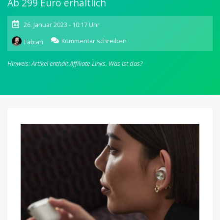
Ab 299 Euro erhältlich
26. Januar 2023 - 10:17 Uhr
zu
Kommentar schreiben
Fabian
Bowers
&
Hinweis: Artikel enthält Affiliate-Links.
Was ist das?
Wilkins:
Zweite
Generation
der
True
Wireless
In-
Ear-
Kopfhörer
vorgestellt