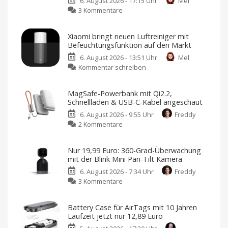
6. August 2026 - 17:15 Uhr
Mel
zu
3 Kommentare
Abode
erweitert
Xiaomi bringt neuen Luftreiniger mit
Smart-
Befeuchtungsfunktion auf den Markt
Home-
6. August 2026 - 13:51 Uhr
Mel
Portfolio:
zu
Kommentar schreiben
Zwei
Xiaomi
neue
bringt
Sensoren
MagSafe-Powerbank mit Qi2.2,
neuen
für
Schnellladen & USB-C-Kabel angeschaut
Luftreiniger
Garagen,
6. August 2026 - 9:55 Uhr
Freddy
mit
Tore
zu
2 Kommentare
Befeuchtungsfunktion
und
MagSafe-
auf
mehr
Powerbank
den
Kompatibel
Nur 19,99 Euro: 360-Grad-Überwachung
mit
mit
Markt
Apple
mit der Blink Mini Pan-Tilt Kamera
Home
Qi2.2,
Preis
und
6. August 2026 - 7:34 Uhr
Freddy
Schnellladen
Verfügbarkeit
noch
zu
3 Kommentare
&
offen
Nur
USB-
19,99
C-
Battery Case für AirTags mit 10 Jahren
Euro:
Kabel
Laufzeit jetzt nur 12,89 Euro
360-
angeschaut