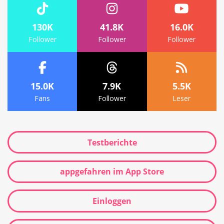
130K
41.8K
16.0K
Follower
Follower
Follower
15.0K
7.9K
5.5K
Fans
Follower
Leser
Testberichte
appgefahren im App Store
Einloggen