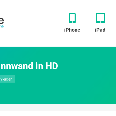
iPhone
iPad
Pinnwand in HD
zu
hreiben
Corkulous:
Die
virtuelle
Pinnwand
in
HD