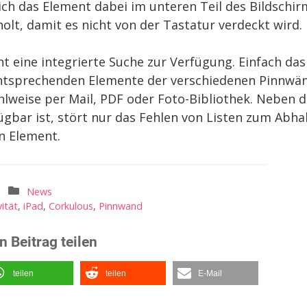
ich das Element dabei im unteren Teil des Bildschir
lt, damit es nicht von der Tastatur verdeckt wird.
ht eine integrierte Suche zur Verfügung. Einfach das
entsprechenden Elemente der verschiedenen Pinnwä
hlweise per Mail, PDF oder Foto-Bibliothek. Neben d
ügbar ist, stört nur das Fehlen von Listen zum Abh
n Element.
News
ität
,
iPad
,
Corkulous
,
Pinnwand
n Beitrag teilen
teilen
teilen
E-Mail