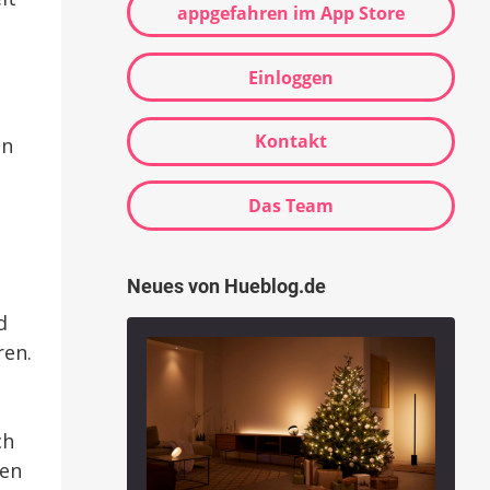
appgefahren im App Store
Einloggen
Kontakt
in
Das Team
Neues von Hueblog.de
d
ren.
ch
ten