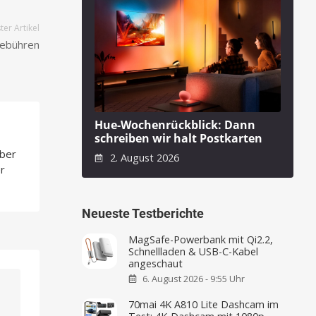
er Artikel
Gebühren
Hue-Wochenrückblick: Dann
schreiben wir halt Postkarten
über
2. August 2026
r
Neueste Testberichte
MagSafe-Powerbank mit Qi2.2,
Schnellladen & USB-C-Kabel
angeschaut
6. August 2026 - 9:55 Uhr
70mai 4K A810 Lite Dashcam im