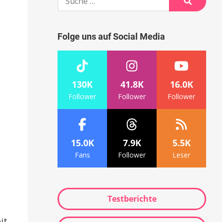
nach:
Suche
Folge uns auf Social Media
130K
41.8K
16.0K
Follower
Follower
Follower
15.0K
7.9K
5.5K
Fans
Follower
Leser
Testberichte
it