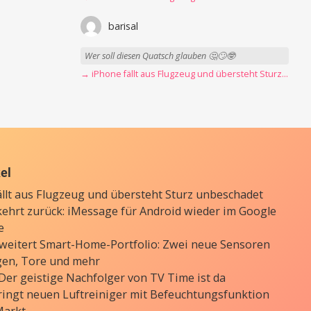
barisal
Wer soll diesen Quatsch glauben 🤔🙄🤓
→ iPhone fällt aus Flugzeug und übersteht Sturz unbeschadet
kel
ällt aus Flugzeug und übersteht Sturz unbeschadet
kehrt zurück: iMessage für Android wieder im Google
e
weitert Smart-Home-Portfolio: Zwei neue Sensoren
gen, Tore und mehr
 Der geistige Nachfolger von TV Time ist da
ringt neuen Luftreiniger mit Befeuchtungsfunktion
Markt