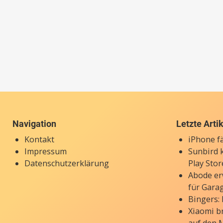
Navigation
Letzte Arti
Kontakt
iPhone f
Impressum
Sunbird 
Datenschutzerklärung
Play Stor
Abode er
für Gara
Bingers:
Xiaomi b
auf den 