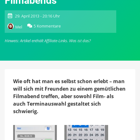
Filmabends
29. April 2013 - 20:16 Uhr
zu
5 Kommentare
Mel
Doodle
2
Hinweis: Artikel enthält Affiliate-Links.
Was ist das?
Go
und
Foundd:
Praktische
App-
Kombination
zum
Wie oft hat man es selbst schon erlebt – man
Planen
will sich mit Freunden zu einem gemütlichen
eines
Filmabend treffen, aber sowohl Film- als
Filmabends
auch Terminauswahl gestaltet sich
schwierig.