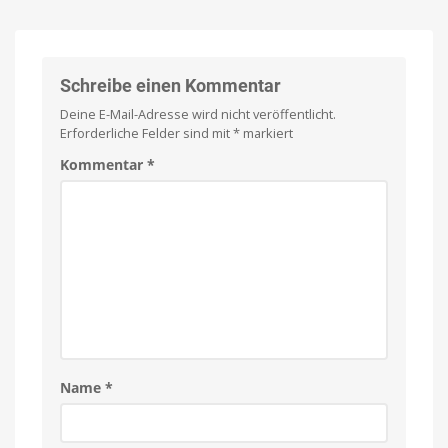
Lautsprecher
alle
in
Ab
sofort
Puck-
unbegrenzte
Text-
Größe
Chats
auf
Schreibe einen Kommentar
den
Deine E-Mail-Adresse wird nicht veröffentlicht.
Markt
Erforderliche Felder sind mit
*
markiert
bringen
Design
Kommentar
*
von
Jony
Ive
Name
*