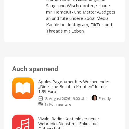
Saug- und Wischroboter, schaue
mir HomeKit- und Matter-Gadgets
an und fülle unsere Social Media-
Kanäle bei Instagram, TikTok und
Threads mit Leben.
Auch spannend
Apples Pageturner fürs Wochenende:
„Die kleine Bucht in Kroatien“ für nur
1,99 Euro
8. August 2026 - 9:00 Uhr
Freddy
zu
17 Kommentare
Apples
Pageturner
Vivaldi Radio: Kostenloser neuer
fürs
Webradio-Dienst mit Fokus auf
Wochenende:
Datenschutz