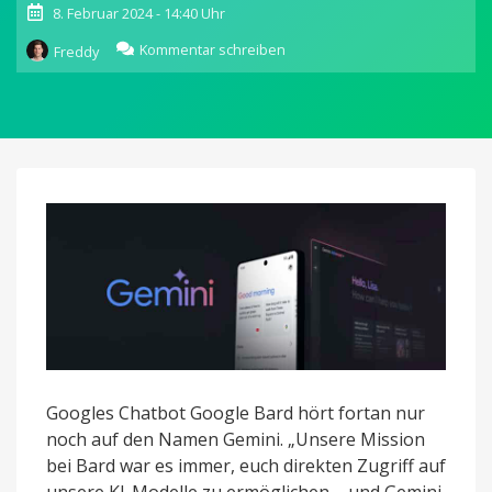
8. Februar 2024 - 14:40 Uhr
zu
Kommentar schreiben
Freddy
Google
integriert
Gemini
in
die
Google-
App
Googles Chatbot Google Bard hört fortan nur
noch auf den Namen Gemini. „Unsere Mission
bei Bard war es immer, euch direkten Zugriff auf
unsere KI-Modelle zu ermöglichen – und Gemini