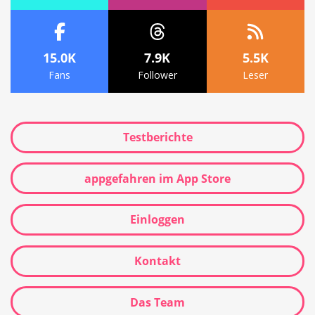
15.0K
7.9K
5.5K
Fans
Follower
Leser
Testberichte
appgefahren im App Store
Einloggen
Kontakt
Das Team