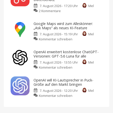
„Die
7. August 2026 - 17:20 Uhr
Mel
kleine
zu
2 Kommentare
Bucht
Vivaldi
in
Radio:
Kroatien“
Google Maps wird zum Alleskönner:
Kostenloser
für
„Ask Maps“ als neues KI-Feature
neuer
nur
7. August 2026 - 15:19 Uhr
Mel
Webradio-
1,99
zu
Kommentar schreiben
Dienst
Euro
Google
mit
Jedes
Wochenende
Maps
Fokus
ein
OpenAI erweitert kostenlose ChatGPT-
digitales
wird
auf
Buch
Versionen: GPT-5.6 Luna für alle
zum
zum
Datenschutz
Sparpreis
7. August 2026 - 13:55 Uhr
Mel
Alleskönner:
Keine
Werbung,
zu
Kommentar schreiben
„Ask
keine
Pop-
OpenAI
Maps“
Ups,
kein
erweitert
als
Tracking
OpenAI will KI-Lautsprecher in Puck-
kostenlose
neues
Größe auf den Markt bringen
ChatGPT-
KI-
7. August 2026 - 12:20 Uhr
Mel
Versionen:
Feature
zu
Kommentar schreiben
GPT-
Reiseplanung
2.0:
OpenAI
5.6
Echtzeit-
Preise,
will
Luna
Verspätungen
und
KI-
für
mehr