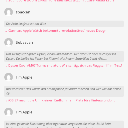
→ Soundcore Boom 2 Plus: Tolle Musikbox jetzt mit Extra-Rabatt kaufen
spacken
Die Akku Laufzeit ist ein Witz
→ Gurman: Apple Watch bekommt „revolutionäres“ neues Design
Sebastian
Das Design ist typisch Dyson, clean und modern. Der Preis ist aber auch typisch
Dyson. Da bleibe ich lieber bei Xiaomi. Nach dem SmartFan 2 mit Akku...
→ Dyson Cool AM07 Turmventilator: Wie schlägt sich das Flaggschiff im Test?
Tim Apple
Bist verrückt? Das würde das Smartphone ja Smart machen und wer will das schon
😘
→ iOS 27 macht die Uhr kleiner: Endlich mehr Platz fürs Hintergrundbild
Tim Apple
Ist eine gesunde Einstellung aber irgendwie vergessen das viele. Es ist kein