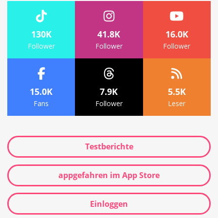
130K
41.8K
16.0K
Follower
Follower
Follower
15.0K
7.9K
5.5K
Fans
Follower
Leser
Testberichte
appgefahren im App Store
Einloggen