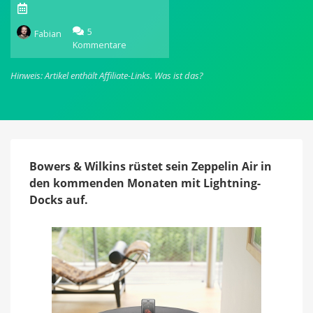
5
Fabian
Kommentare
zu
Im
Frühjahr:
Hinweis: Artikel enthält Affiliate-Links.
Was ist das?
Bowers
&
Wilkins
liefert
Lightning-
Lautsprecher
Bowers & Wilkins rüstet sein Zeppelin Air in
den kommenden Monaten mit Lightning-
Docks auf.