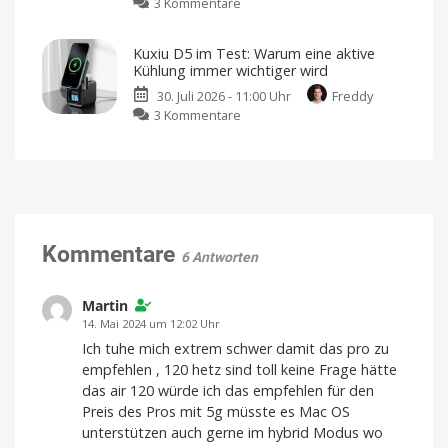
zu
3 Kommentare
Haartrockner
Rückkamera
Mova
pustet
ist
Z70
euch
Preis-
Kuxiu D5 im Test: Warum eine aktive
Ultra
weg
Leistungs-
Kühlung immer wichtiger wird
Roller:
Aber
Sieger
was
30. Juli 2026 - 11:00 Uhr
Freddy
Nachfolger
ist
Ich
eigentlich
habe
zu
3 Kommentare
des
neu?
sie
ausprobiert
Kuxiu
Testsiegers
D5
hat
im
ein
Test:
großes
Warum
Problem
eine
Das
sind
aktive
Kommentare
die
6 Antworten
Stärken
Kühlung
und
Schwächen
immer
wichtiger
Martin
wird
14. Mai 2024 um 12:02 Uhr
Lädt
Ich tuhe mich extrem schwer damit das pro zu
drei
Geräte
empfehlen , 120 hetz sind toll keine Frage hätte
gleichzeitig
auf
das air 120 würde ich das empfehlen für den
Preis des Pros mit 5g müsste es Mac OS
unterstützen auch gerne im hybrid Modus wo