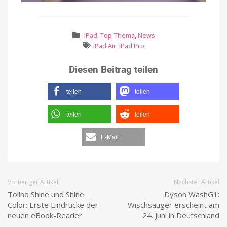
iPad
,
Top-Thema
,
News
iPad Air
,
iPad Pro
Diesen Beitrag teilen
teilen
teilen
teilen
teilen
E-Mail
Vorheriger Artikel
Nächster Artikel
Tolino Shine und Shine
Dyson WashG1:
Color: Erste Eindrücke der
Wischsauger erscheint am
neuen eBook-Reader
24. Juni in Deutschland