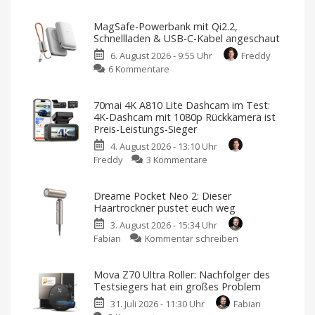
MagSafe-Powerbank mit Qi2.2,
Schnellladen & USB-C-Kabel angeschaut
6. August 2026 - 9:55 Uhr
Freddy
zu
6 Kommentare
MagSafe-
Powerbank
70mai 4K A810 Lite Dashcam im Test:
mit
4K-Dashcam mit 1080p Rückkamera ist
Qi2.2,
Preis-Leistungs-Sieger
Schnellladen
4. August 2026 - 13:10 Uhr
&
zu
Freddy
3 Kommentare
USB-
70mai
C-
4K
Kabel
Dreame Pocket Neo 2: Dieser
A810
angeschaut
Haartrockner pustet euch weg
Lite
Mit
10.000
3. August 2026 - 15:34 Uhr
Dashcam
mAh
von
zu
Fabian
Kommentar schreiben
im
Lisen
Dreame
Test:
Pocket
4K-
Mova Z70 Ultra Roller: Nachfolger des
Neo
Dashcam
Testsiegers hat ein großes Problem
2:
mit
31. Juli 2026 - 11:30 Uhr
Fabian
Dieser
1080p